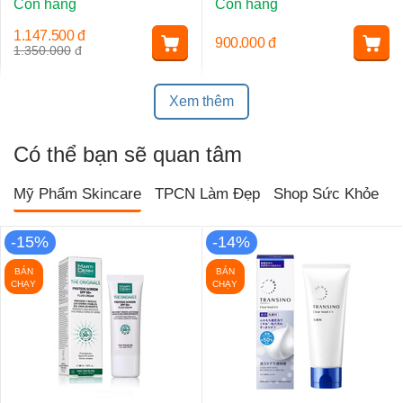
Còn hàng
Còn hàng
1.147.500
đ
900.000
đ
1.350.000
đ
Xem thêm
Có thể bạn sẽ quan tâm
Mỹ Phẩm Skincare
TPCN Làm Đẹp
Shop Sức Khỏe
T
-15%
-14%
BÁN
BÁN
CHẠY
CHẠY