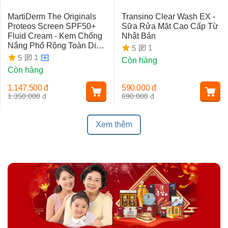
MartiDerm The Originals
Transino Clear Wash EX -
Proteos Screen SPF50+
Sữa Rửa Mặt Cao Cấp Từ
Fluid Cream - Kem Chống
Nhật Bản
Nắng Phổ Rộng Toàn Diện
1
5
Ngừa Lão Hóa, Nám Da
1
5
Còn hàng
Còn hàng
1.147.500
đ
590.000
đ
1.350.000
đ
690.000
đ
Xem thêm