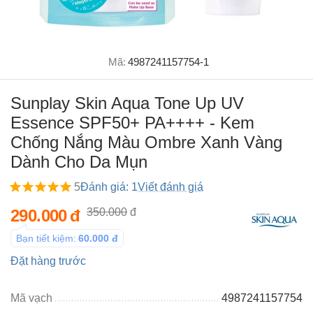
Mã:
4987241157754-1
Sunplay Skin Aqua Tone Up UV
Essence SPF50+ PA++++ - Kem
Chống Nắng Màu Ombre Xanh Vàng
Dành Cho Da Mụn
5
Đánh giá: 1
Viết đánh giá
290.000
đ
350.000
đ
Bạn tiết kiệm:
60.000
đ
Đặt hàng trước
Mã vạch
4987241157754