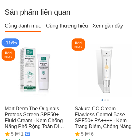
Sản phẩm liên quan
Cùng danh mục
Cùng thương hiệu
Xem gần đây
-15%
BÁN
CHẠY
BÁN
CHẠY
MartiDerm The Originals
Sakura CC Cream
Proteos Screen SPF50+
Flawless Control Base
Fluid Cream - Kem Chống
SPF50+ PA++++ - Kem
Nắng Phổ Rộng Toàn Diện
Trang Điểm, Chống Nắng
Ngừa Lão Hóa, Nám Da
1
6
5
5