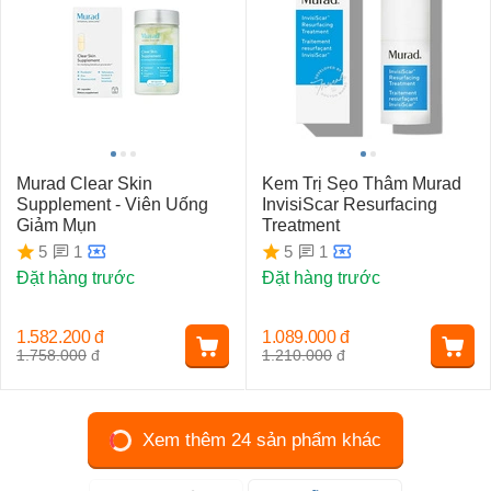
Murad Clear Skin
Kem Trị Sẹo Thâm Murad
Supplement - Viên Uống
InvisiScar Resurfacing
Giảm Mụn
Treatment
1
1
5
5
Đặt hàng trước
Đặt hàng trước
1.582.200
đ
1.089.000
đ
1.758.000
đ
1.210.000
đ
Xem thêm 24 sản phẩm khác