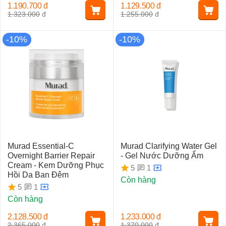
1.190.700
đ
1.129.500
đ
1.323.000
đ
1.255.000
đ
-10%
-10%
Murad Essential-C
Murad Clarifying Water Gel
Overnight Barrier Repair
- Gel Nước Dưỡng Ẩm
Cream - Kem Dưỡng Phục
1
5
Hồi Da Ban Đêm
Còn hàng
1
5
Còn hàng
2.128.500
đ
1.233.000
đ
2.365.000
đ
1.370.000
đ