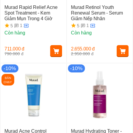
Murad Rapid Relief Acne
Murad Retinol Youth
Spot Treatment - Kem
Renewal Serum - Serum
Giảm Mụn Trong 4 Giờ
Giảm Nếp Nhăn
1
1
5
5
Còn hàng
Còn hàng
711.000
đ
2.655.000
đ
790.000
đ
2.950.000
đ
-10%
-10%
BÁN
CHẠY
Murad Acne Control
Murad Hydrating Toner -