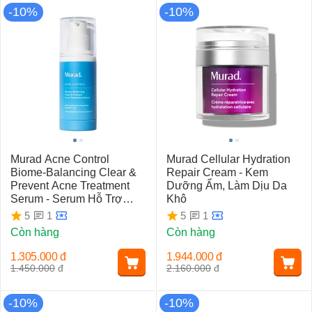
-10%
-10%
Murad Acne Control
Murad Cellular Hydration
Biome-Balancing Clear &
Repair Cream - Kem
Prevent Acne Treatment
Dưỡng Ẩm, Làm Dịu Da
Serum - Serum Hỗ Trợ
Khô
Ngăn Ngừa Mụn
1
1
5
5
Còn hàng
Còn hàng
1.305.000
đ
1.944.000
đ
1.450.000
đ
2.160.000
đ
-10%
-10%