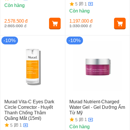
1
5
Còn hàng
Còn hàng
2.578.500
đ
1.197.000
đ
2.865.000
đ
1.330.000
đ
-10%
-10%
Murad Vita-C Eyes Dark
Murad Nutrient-Charged
Circle Corrector - Huyết
Water Gel - Gel Dưỡng Ẩm
Thanh Chống Thâm
Từ Mỹ
Quầng Mắt (15ml)
1
5
1
5
Còn hàng