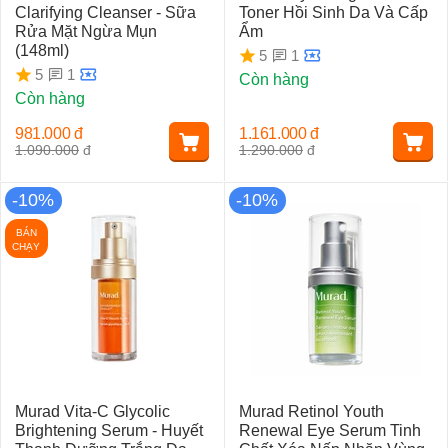
Clarifying Cleanser - Sữa
Toner Hồi Sinh Da Và Cấp
Rửa Mặt Ngừa Mụn
Ẩm
(148ml)
1
5
1
5
Còn hàng
Còn hàng
981.000
đ
1.161.000
đ
1.090.000
đ
1.290.000
đ
-10%
-10%
BÁN
CHẠY
Murad Vita-C Glycolic
Murad Retinol Youth
Brightening Serum - Huyết
Renewal Eye Serum Tinh