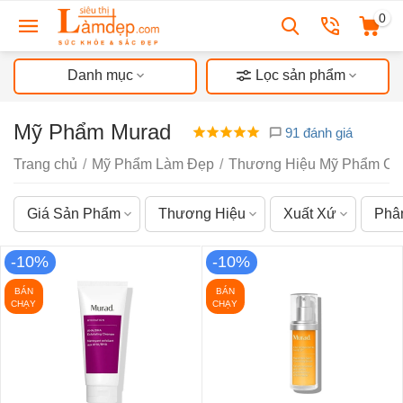
0
Danh mục
Lọc sản phẩm
Mỹ Phẩm Murad
91 đánh giá
Trang chủ
/
Mỹ Phẩm Làm Đẹp
/
Thương Hiệu Mỹ Phẩm Ch
Giá Sản Phẩm
Thương Hiệu
Xuất Xứ
Phâ
-10%
-10%
BÁN
BÁN
CHẠY
CHẠY