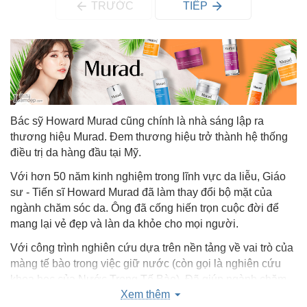
TRƯỚC
TIẾP
Bác sỹ Howard Murad cũng chính là nhà sáng lập ra
thương hiệu Murad. Đem thương hiệu trở thành hệ thống
điều trị da hàng đầu tại Mỹ.
Với hơn 50 năm kinh nghiệm trong lĩnh vực da liễu, Giáo
sư - Tiến sĩ Howard Murad đã làm thay đổi bộ mặt của
ngành chăm sóc da. Ông đã cống hiến trọn cuộc đời để
mang lại vẻ đẹp và làn da khỏe cho mọi người.
Với công trình nghiên cứu dựa trên nền tảng về vai trò của
màng tế bào trong việc giữ nước (còn gọi là nghiên cứu
khoa học của Nước Trong Tế Bào). Đã giúp ngành chăm
Xem thêm
sóc da chuyển sang một trang lịch sử mới. Đồng thời đưa