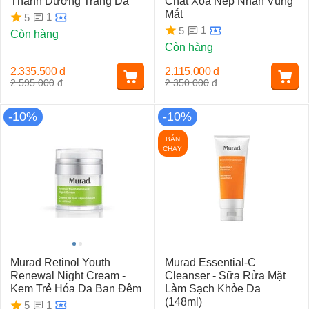
Thanh Dưỡng Trắng Da
Chất Xóa Nếp Nhăn Vùng
Mắt
1
5
1
5
Còn hàng
Còn hàng
2.335.500
đ
2.115.000
đ
2.595.000
đ
2.350.000
đ
-10%
-10%
BÁN
CHẠY
Murad Retinol Youth
Murad Essential-C
Renewal Night Cream -
Cleanser - Sữa Rửa Mặt
Kem Trẻ Hóa Da Ban Đêm
Làm Sạch Khỏe Da
(148ml)
1
5