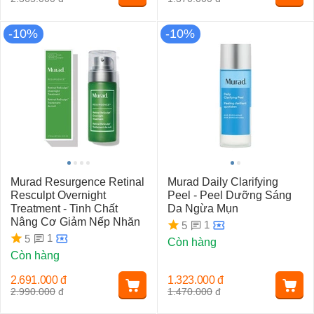
-10%
-10%
Murad Resurgence Retinal
Murad Daily Clarifying
Resculpt Overnight
Peel - Peel Dưỡng Sáng
Treatment - Tinh Chất
Da Ngừa Mụn
Nâng Cơ Giảm Nếp Nhăn
1
5
1
5
Còn hàng
Còn hàng
2.691.000
đ
1.323.000
đ
2.990.000
đ
1.470.000
đ