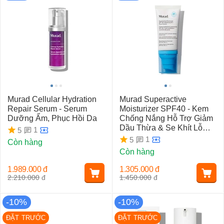
Murad Cellular Hydration
Murad Superactive
Repair Serum - Serum
Moisturizer SPF40 - Kem
Dưỡng Ẩm, Phục Hồi Da
Chống Nắng Hỗ Trợ Giảm
Dầu Thừa & Se Khít Lỗ
1
5
Chân Lông
1
5
Còn hàng
Còn hàng
1.989.000
đ
1.305.000
đ
2.210.000
đ
1.450.000
đ
-10%
-10%
ĐẶT TRƯỚC
ĐẶT TRƯỚC