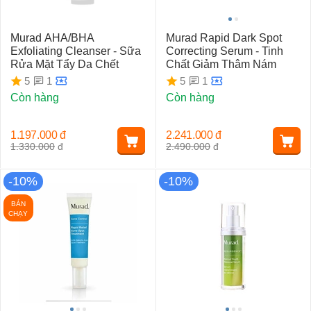
Murad AHA/BHA
Murad Rapid Dark Spot
Exfoliating Cleanser - Sữa
Correcting Serum - Tinh
Rửa Mặt Tẩy Da Chết
Chất Giảm Thâm Nám
1
1
5
5
Còn hàng
Còn hàng
1.197.000
đ
2.241.000
đ
1.330.000
đ
2.490.000
đ
-10%
-10%
BÁN
CHẠY