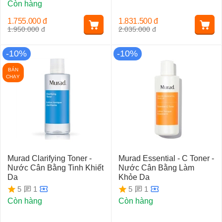
Còn hàng
1.755.000
đ
1.831.500
đ
1.950.000
đ
2.035.000
đ
-10%
-10%
BÁN
CHẠY
Murad Clarifying Toner -
Murad Essential - C Toner -
Nước Cân Bằng Tinh Khiết
Nước Cân Bằng Làm
Da
Khỏe Da
1
1
5
5
Còn hàng
Còn hàng