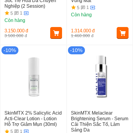
Sóc Trẻ Hóa Da Chuyên
Vùng Mắt
Nghiệp (2 Session)
1
5
1
5
Còn hàng
Còn hàng
3.150.000
đ
1.314.000
đ
3.500.000
đ
1.460.000
đ
-10%
-10%
SkinMTX 2% Salicylic Acid
SkinMTX Melaclear
Acti-Clear Lotion - Lotion
Brightening Serum - Serum
Hỗ Trợ Giảm Mụn (30ml)
Cải Thiện Sắc Tố, Làm
Sáng Da
1
5