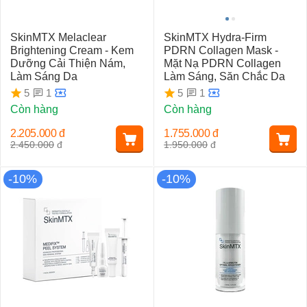
SkinMTX Melaclear
SkinMTX Hydra-Firm
Brightening Cream - Kem
PDRN Collagen Mask -
Dưỡng Cải Thiện Nám,
Mặt Nạ PDRN Collagen
Làm Sáng Da
Làm Sáng, Săn Chắc Da
1
1
5
5
Còn hàng
Còn hàng
2.205.000
đ
1.755.000
đ
2.450.000
đ
1.950.000
đ
-10%
-10%