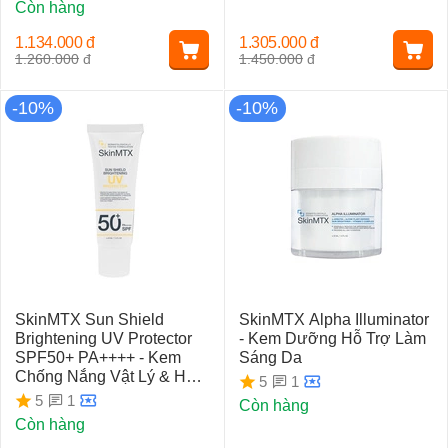
Còn hàng
1.134.000
đ
1.305.000
đ
1.260.000
đ
1.450.000
đ
-10%
-10%
SkinMTX Sun Shield
SkinMTX Alpha Illuminator
Brightening UV Protector
- Kem Dưỡng Hỗ Trợ Làm
SPF50+ PA++++ - Kem
Sáng Da
Chống Nắng Vật Lý & Hóa
1
5
Học, Không Nâng Tone
1
5
Còn hàng
Còn hàng