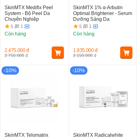
SkinMTX Medifix Peel
SkinMTX 1% α-Arbutin
System - Bộ Peel Da
Optimal Brightener - Serum
Chuyên Nghiệp
Dưỡng Sáng Da
1
1
5
5
Còn hàng
Còn hàng
2.475.000
đ
1.935.000
đ
2.750.000
đ
2.150.000
đ
-10%
-10%
SkinMTX Telomatrix
SkinMTX Radicalwhite