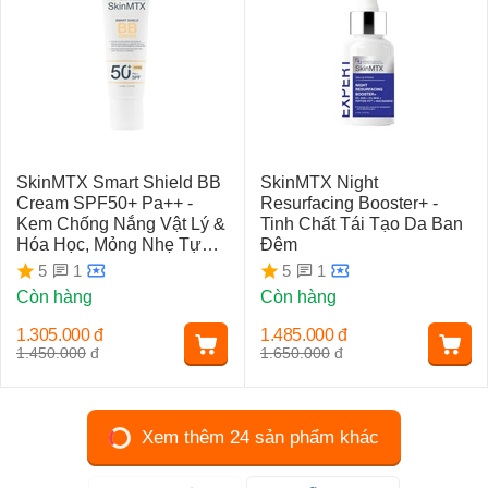
SkinMTX Smart Shield BB
SkinMTX Night
Cream SPF50+ Pa++ -
Resurfacing Booster+ -
Kem Chống Nắng Vật Lý &
Tinh Chất Tái Tạo Da Ban
Hóa Học, Mỏng Nhẹ Tự
Đêm
Nhiên
1
1
5
5
Còn hàng
Còn hàng
1.305.000
đ
1.485.000
đ
1.450.000
đ
1.650.000
đ
Xem thêm 24 sản phẩm khác