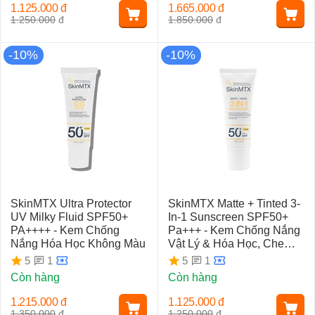
1.125.000
đ
1.665.000
đ
1.250.000
đ
1.850.000
đ
-10%
-10%
SkinMTX Ultra Protector
SkinMTX Matte + Tinted 3-
UV Milky Fluid SPF50+
In-1 Sunscreen SPF50+
PA++++ - Kem Chống
Pa+++ - Kem Chống Nắng
Nắng Hóa Học Không Màu
Vật Lý & Hóa Học, Che
Phủ Tự Nhiên
1
1
5
5
Còn hàng
Còn hàng
1.215.000
đ
1.125.000
đ
1.350.000
đ
1.250.000
đ