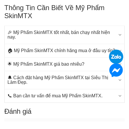
được tin dùng tại nhiều phòng khám da liễu và spa y khoa
Thông Tin Cần Biết Về Mỹ Phẩm
trên toàn thế giới.
SkinMTX
Điểm nổi bật của SkinMTX là khả năng “kết nối” giữa mỹ
phẩm và các hoạt chất mang tính điều trị, ứng dụng công
nghệ tiên tiến cùng nguồn nguyên liệu chất lượng cao từ
🎉 Mỹ Phẩm SkinMTX tốt nhất, bán chạy nhất hiện
Thụy Sĩ, giúp cải thiện toàn diện các vấn đề da như lão
nay.
hóa, tăng sắc tố và da nhạy cảm.
🏠 Mỹ Phẩm SkinMTX chính hãng mua ở đâu uy tín?
Với định hướng dược mỹ phẩm chuyên sâu, SkinMTX
không chỉ tập trung nuôi dưỡng làn da khỏe mạnh mà còn
🌟 Mỹ Phẩm SkinMTX giá bao nhiêu?
hỗ trợ duy trì vẻ trẻ trung và bảo vệ da trước các tác nhân
gây hại từ môi trường.
🔔 Cách đặt hàng Mỹ Phẩm SkinMTX tại Siêu Thị
Làm Đẹp.
📞 Bạn cần tư vấn để mua Mỹ Phẩm SkinMTX.
Đánh giá