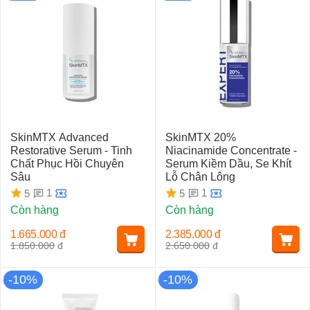
SkinMTX Advanced
SkinMTX 20%
Restorative Serum - Tinh
Niacinamide Concentrate -
Chất Phục Hồi Chuyên
Serum Kiềm Dầu, Se Khít
Sâu
Lỗ Chân Lông
1
1
5
5
Còn hàng
Còn hàng
1.665.000
đ
2.385.000
đ
1.850.000
đ
2.650.000
đ
-10%
-10%