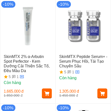
-10%
-10%
SkinMTX 2% α-Arbutin
SkinMTX Peptide Serum+ -
Spot Perfector - Kem
Serum Phục Hồi, Tái Tạo
Dưỡng Cải Thiện Sắc Tố,
Chuyên Sâu
Đều Màu Da
1
5
1
5
Còn hàng
Còn hàng
1.665.000
đ
1.305.000
đ
1.850.000
đ
1.450.000
đ
-10%
-10%