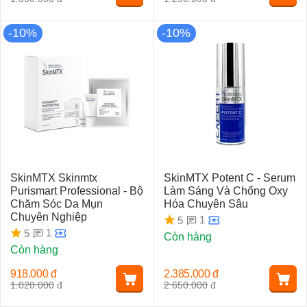
-10%
-10%
SkinMTX Skinmtx
SkinMTX Potent C - Serum
Purismart Professional - Bộ
Làm Sáng Và Chống Oxy
Chăm Sóc Da Mụn
Hóa Chuyên Sâu
Chuyên Nghiệp
1
5
1
5
Còn hàng
Còn hàng
918.000
đ
2.385.000
đ
1.020.000
đ
2.650.000
đ