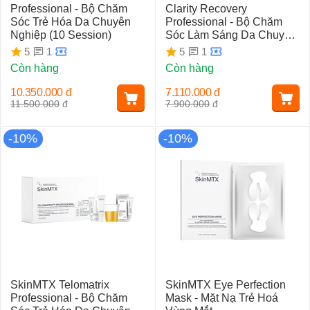
Professional - Bộ Chăm
Clarity Recovery
Sóc Trẻ Hóa Da Chuyên
Professional - Bộ Chăm
Nghiệp (10 Session)
Sóc Làm Sáng Da Chuyên
Nghiệp (10 Session)
1
1
5
5
Còn hàng
Còn hàng
10.350.000
đ
7.110.000
đ
11.500.000
đ
7.900.000
đ
-10%
-10%
SkinMTX Telomatrix
SkinMTX Eye Perfection
Professional - Bộ Chăm
Mask - Mặt Nạ Trẻ Hoá