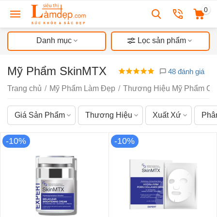
0
Danh mục
Lọc sản phẩm
Mỹ Phẩm SkinMTX
48 đánh giá
Trang chủ
/
Mỹ Phẩm Làm Đẹp
/
Thương Hiệu Mỹ Phẩm Ch
Giá Sản Phẩm
Thương Hiệu
Xuất Xứ
Phâ
-10%
-10%