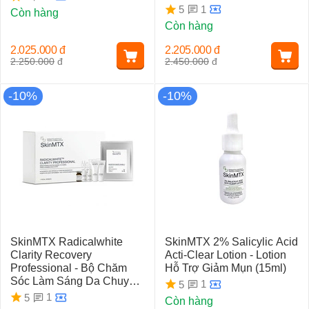
1
5
Còn hàng
Còn hàng
2.025.000
đ
2.205.000
đ
2.250.000
đ
2.450.000
đ
-10%
-10%
SkinMTX Radicalwhite
SkinMTX 2% Salicylic Acid
Clarity Recovery
Acti-Clear Lotion - Lotion
Professional - Bộ Chăm
Hỗ Trợ Giảm Mụn (15ml)
Sóc Làm Sáng Da Chuyên
1
5
Nghiệp (1 Session)
1
5
Còn hàng