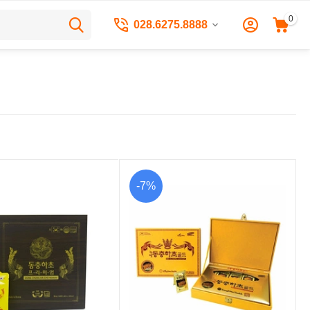
0
028.6275.8888
-7%