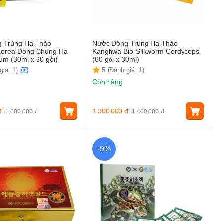
 Trùng Hạ Thảo
Nước Đông Trùng Hạ Thảo
orea Dong Chung Ha
Kanghwa Bio-Silkworm Cordyceps
m (30ml x 60 gói)
(60 gói x 30ml)
giá: 1)
5
(Đánh giá: 1)
Còn hàng
đ
1.300.000
đ
1.600.000
đ
1.400.000
đ
-9%