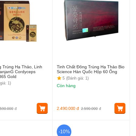
 Trùng Hạ Thảo, Linh
Tinh Chất Đông Trùng Hạ Thảo Bio
anjanG Cordyceps
Science Hàn Quốc Hộp 60 Ống
 365 Gold
5
(Đánh giá: 1)
giá: 1)
Còn hàng
2.490.000
đ
590.000
đ
2.590.000
đ
-10%