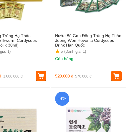
 Trùng Hạ Thảo
Nước Bổ Gan Đông Trùng Hạ Thảo
ilkworm Cordyceps
Jeong Won Hovenia Cordyceps
ói x 30ml)
Drink Hàn Quốc
giá: 1)
5
(Đánh giá: 1)
Còn hàng
đ
520.000
đ
1.600.000
đ
570.000
đ
-9%