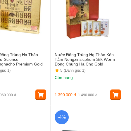
 Đông Trùng Hạ Thảo
Nước Đông Trùng Hạ Thảo Kén
io-Science
Tằm Nongzinsicphum Silk Worm
nghacho Premium Gold
Dong Chung Ha Cho Gold
giá: 1)
5
(Đánh giá: 1)
Còn hàng
1.390.000
đ
960.000
đ
1.490.000
đ
-4%