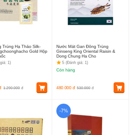
 Trùng Hạ Thảo Silk-
Nước Mát Gan Đông Trùng
gchoonghacho Gold Hộp
Ginseng King Oriental Raisin &
uốc
Dong Chung Ha Cho
giá: 1)
5
(Đánh giá: 1)
Còn hàng
đ
480.000
đ
1.290.000
đ
530.000
đ
-7%