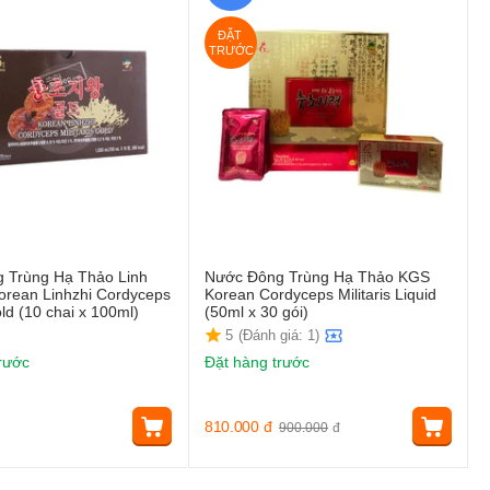
ĐẶT 
TRƯỚC
 Trùng Hạ Thảo Linh
Nước Đông Trùng Hạ Thảo KGS
orean Linhzhi Cordyceps
Korean Cordyceps Militaris Liquid
old (10 chai x 100ml)
(50ml x 30 gói)
5
(Đánh giá: 1)
rước
Đặt hàng trước
810.000
đ
900.000
đ