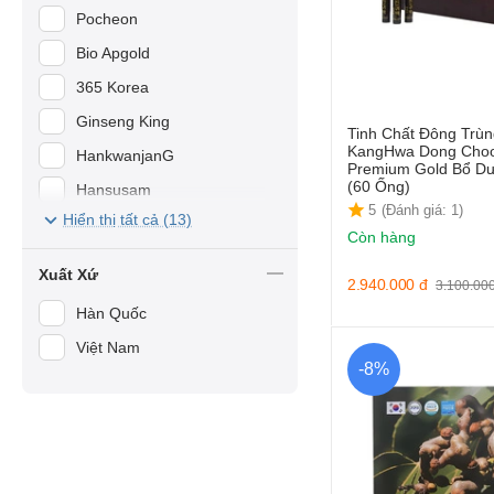
Pocheon
Bio Apgold
365 Korea
Ginseng King
Tinh Chất Đông Trù
KangHwa Dong Cho
HankwanjanG
Premium Gold Bổ D
(60 Ống)
Hansusam
5
(Đánh giá: 1)
Hiển thị tất cả (13)
Jeong Won
Còn hàng
KGA
Xuất Xứ
2.940.000
đ
3.100.00
Lavite
Hàn Quốc
Việt Nam
-8%