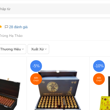
28 đánh giá
Trùng Hạ Thảo
Thương Hiệu
Xuất Xứ
-5%
-10%
BÁN
BÁN
CHẠY
CHẠY