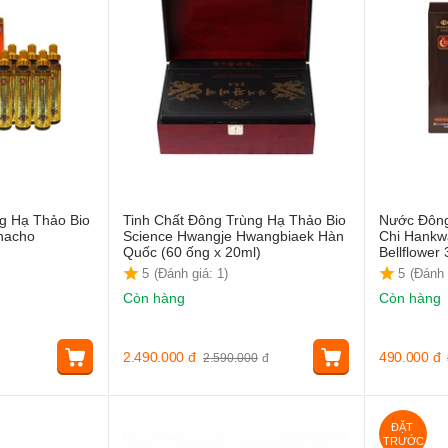
g Hạ Thảo Bio
Tinh Chất Đông Trùng Hạ Thảo Bio
Nước Đông
hacho
Science Hwangje Hwangbiaek Hàn
Chi Hankw
Quốc (60 ống x 20ml)
Bellflower
5
(Đánh giá: 1)
5
(Đánh 
Còn hàng
Còn hàng
2.490.000
đ
490.000
đ
2.590.000
đ
ĐẶT 
TRƯỚC