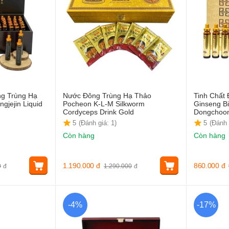
ng Trùng Hạ
Nước Đông Trùng Hạ Thảo
Tinh Chất
jejin Liquid
Pocheon K-L-M Silkworm
Ginseng B
)
Cordyceps Drink Gold
Dongchoo
5
(Đánh giá: 1)
5
(Đánh 
Còn hàng
Còn hàng
1.190.000
đ
860.000
đ
0
đ
1.290.000
đ
-4%
-17%