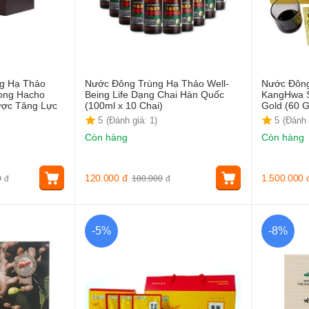
ng Hạ Thảo
Nước Đông Trùng Hạ Thảo Well-
Nước Đông
ong Hacho
Being Life Dạng Chai Hàn Quốc
KangHwa S
ược Tăng Lực
(100ml x 10 Chai)
Gold (60 G
5
(Đánh giá: 1)
5
(Đánh 
Còn hàng
Còn hàng
120.000
đ
1.500.000
0
đ
180.000
đ
-5%
-8%