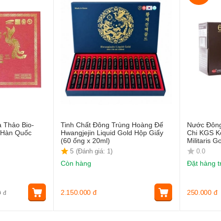
 Thảo Bio-
Tinh Chất Đông Trùng Hoàng Đế
Nước Đông
 Hàn Quốc
Hwangjejin Liquid Gold Hộp Giấy
Chi KGS K
(60 ống x 20ml)
Militaris G
5
(Đánh giá: 1)
0.0
Còn hàng
Đặt hàng t
2.150.000
đ
250.000
đ
0
đ