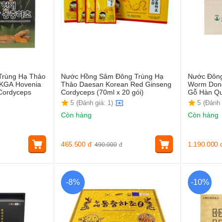
Trùng Hạ Thảo
Nước Hồng Sâm Đông Trùng Hạ
Nước Đông
 KGA Hovenia
Thảo Daesan Korean Red Ginseng
Worm Don
 Cordyceps
Cordyceps (70ml x 20 gói)
Gỗ Hàn Q
5
(Đánh giá: 1)
5
(Đánh 
Còn hàng
Còn hàng
465.500
đ
1.190.000
490.000
đ
-8%
-10%