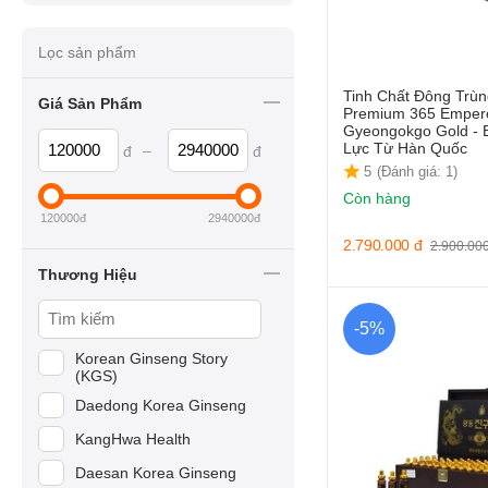
Lọc sản phẩm
Tinh Chất Đông Trù
Giá Sản Phẩm
Premium 365 Emper
Gyeongokgo Gold - 
Lực Từ Hàn Quốc
–
đ
đ
5
(Đánh giá: 1)
Còn hàng
120000
đ
2940000
đ
2.790.000
đ
2.900.00
Thương Hiệu
-5%
Korean Ginseng Story
(KGS)
Daedong Korea Ginseng
KangHwa Health
Daesan Korea Ginseng