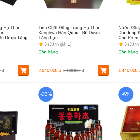
ng Hạ Thảo
Tinh Chất Đông Trùng Hạ Thảo
Nước Đông
or
Kanghwa Hàn Quốc - Bổ Dược
Daedong K
Bổ Dược Tăng
Tăng Lực
Cho Premiu
5
(Đánh giá: 1)
5
(Đánh 
Còn hàng
Còn hàng
2.940.000
đ
1.440.000
0
đ
3.100.000
đ
-33%
-6%