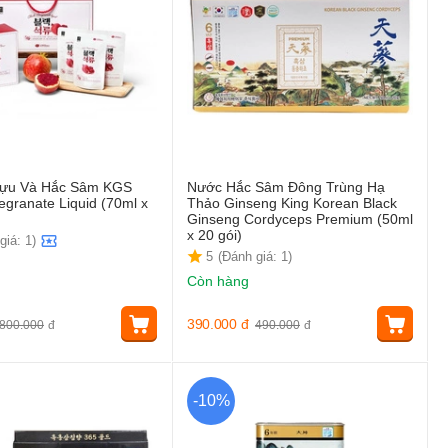
Lựu Và Hắc Sâm KGS
Nước Hắc Sâm Đông Trùng Hạ
granate Liquid (70ml x
Thảo Ginseng King Korean Black
Ginseng Cordyceps Premium (50ml
x 20 gói)
giá: 1)
5
(Đánh giá: 1)
Còn hàng
390.000
đ
800.000
đ
490.000
đ
-10%