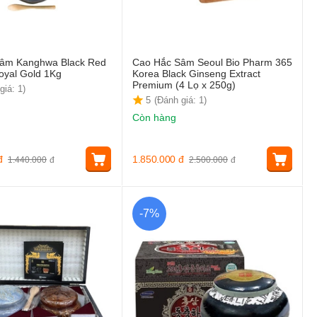
âm Kanghwa Black Red
Cao Hắc Sâm Seoul Bio Pharm 365
oyal Gold 1Kg
Korea Black Ginseng Extract
Premium (4 Lọ x 250g)
giá: 1)
5
(Đánh giá: 1)
Còn hàng
đ
1.850.000
đ
1.440.000
đ
2.500.000
đ
-7%