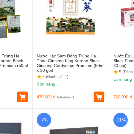
 Trùng Hạ
Nước Hắc Sâm Đông Trùng Hạ
Nước Ép 
orean Black
Thảo Ginseng King Korean Black
Black Pome
Premium (50ml
Ginseng Cordyceps Premium (50ml
30 gói)
x 30 gói)
5
(Đánh 
5
(Đánh giá: 1)
Còn hàng
Còn hàng
470.000
đ
720.000
đ
570.000
đ
-7%
-11%