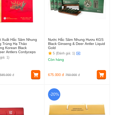
t Xuất Hắc Sâm Nhung
Nước Hắc Sâm Nhung Hươu KGS
 Trùng Hạ Thảo
Black Ginseng & Deer Antler Liquid
ing Korean Black
Gold
eer Antlers Cordyceps
5
(Đánh giá: 1)
giá: 1)
Còn hàng
675.000
đ
585.000
đ
750.000
đ
-20%