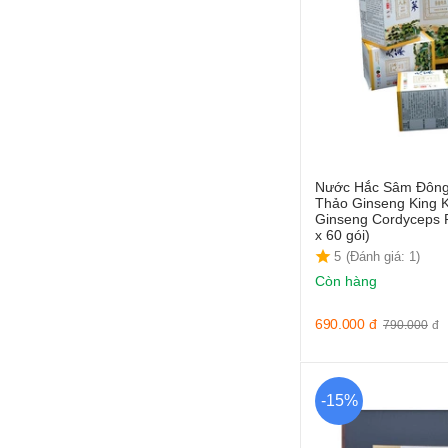
Nước Hắc Sâm Đông
Thảo Ginseng King K
Ginseng Cordyceps 
x 60 gói)
5
(Đánh giá: 1)
Còn hàng
690.000
đ
790.000
đ
-15%