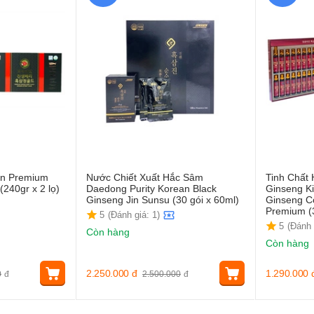
n Premium
Nước Chiết Xuất Hắc Sâm
Tinh Chất
(240gr x 2 lọ)
Daedong Purity Korean Black
Ginseng K
Ginseng Jin Sunsu (30 gói x 60ml)
Ginseng C
Premium (
5
(Đánh giá: 1)
5
(Đánh 
Còn hàng
Còn hàng
2.250.000
đ
1.290.000
0
đ
2.500.000
đ