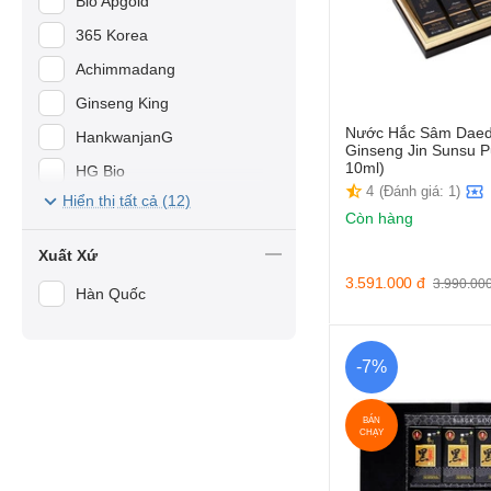
Bio Apgold
365 Korea
Achimmadang
Ginseng King
Nước Hắc Sâm Daed
HankwanjanG
Ginseng Jin Sunsu Pu
10ml)
HG Bio
4
(Đánh giá: 1)
Hiển thị tất cả (12)
Ire Red Ginseng
Corporation
Còn hàng
SMS Bio Pharm
Xuất Xứ
3.591.000
đ
3.990.00
Hàn Quốc
-7%
BÁN
CHẠY