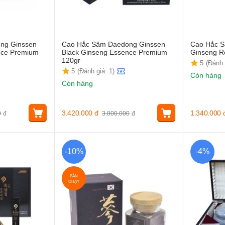
ng Ginssen
Cao Hắc Sâm Daedong Ginssen
Cao Hắc S
nce Premium
Black Ginseng Essence Premium
Ginseng R
120gr
5
(Đánh 
5
(Đánh giá: 1)
Còn hàng
Còn hàng
3.420.000
đ
1.340.000
0
đ
3.800.000
đ
-10%
-4%
BÁN
CHẠY