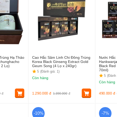
Trùng Hạ Thảo
Cao Hắc Sâm Linh Chi Đông Trùng
Nước Hắc
chunghacho
Korea Black Ginseng Extract Gold
Hankwanja
 2 Lọ)
Geum Song (4 Lọ x 240gr)
Black Red 
70ml)
5
(Đánh giá: 1)
5
(Đánh 
Còn hàng
Còn hàng
1.290.000
đ
490.000
đ
0
đ
1.390.000
đ
-10%
-7%