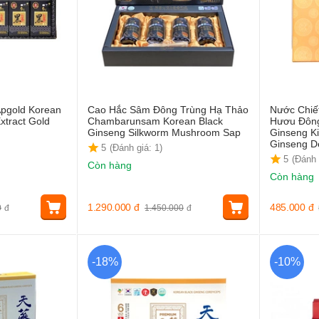
pgold Korean
Cao Hắc Sâm Đông Trùng Hạ Thảo
Nước Chiế
xtract Gold
Chambarunsam Korean Black
Hươu Đông
Ginseng Silkworm Mushroom Sap
Ginseng K
Ginseng D
5
(Đánh giá: 1)
5
(Đánh 
Còn hàng
Còn hàng
1.290.000
đ
485.000
đ
0
đ
1.450.000
đ
-18%
-10%