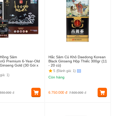
 Hồng Sâm
Hắc Sâm Củ Khô Daedong Korean
nG Premium 6-Year-Old
Black Ginseng Hộp Thiếc 300gr (11
Ginseng Gold (30 Gói x
- 20 củ)
5
(Đánh giá: 1)
giá: 1)
Còn hàng
6.750.000
đ
550.000
đ
7.500.000
đ