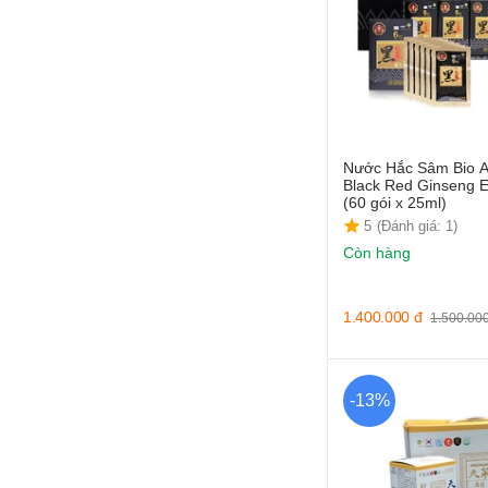
Nước Hắc Sâm Bio A
Black Red Ginseng E
(60 gói x 25ml)
5
(Đánh giá: 1)
Còn hàng
1.400.000
đ
1.500.00
-13%