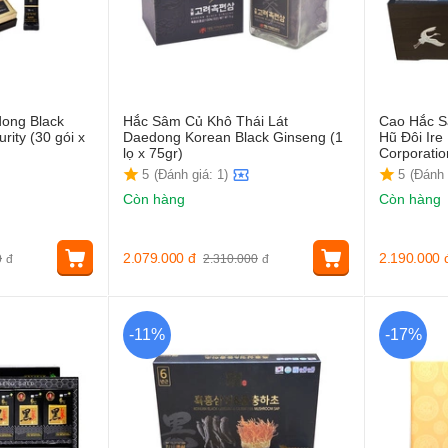
ong Black
Hắc Sâm Củ Khô Thái Lát
Cao Hắc S
rity (30 gói x
Daedong Korean Black Ginseng (1
Hũ Đôi Ire
lọ x 75gr)
Corporati
5
(Đánh giá: 1)
5
(Đánh 
Còn hàng
Còn hàng
2.079.000
đ
2.190.000
0
đ
2.310.000
đ
-11%
-17%