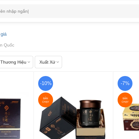
giá
n Quốc
Thương Hiệu
Xuất Xứ
-10%
-7%
BÁN
BÁN
CHẠY
CHẠY