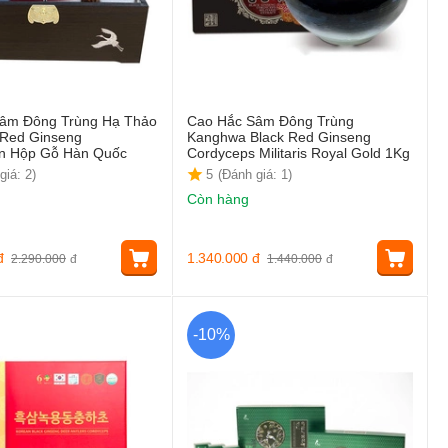
âm Đông Trùng Hạ Thảo
Cao Hắc Sâm Đông Trùng
 Red Ginseng
Kanghwa Black Red Ginseng
on Hộp Gỗ Hàn Quốc
Cordyceps Militaris Royal Gold 1Kg
giá: 2)
5
(Đánh giá: 1)
Còn hàng
đ
1.340.000
đ
2.290.000
đ
1.440.000
đ
-10%