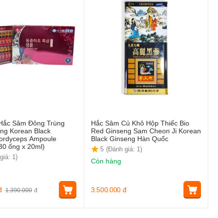
 Hắc Sâm Đông Trùng
Hắc Sâm Củ Khô Hộp Thiếc Bio
ing Korean Black
Red Ginseng Sam Cheon Ji Korean
ordyceps Ampoule
Black Ginseng Hàn Quốc
30 ống x 20ml)
5
(Đánh giá: 1)
giá: 1)
Còn hàng
đ
3.500.000
đ
1.390.000
đ