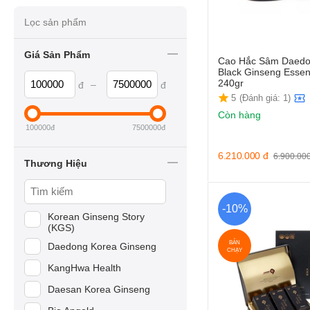
Lọc sản phẩm
Giá Sản Phẩm
Cao Hắc Sâm Daedo
Black Ginseng Esse
240gr
–
đ
đ
5
(Đánh giá: 1)
Còn hàng
100000
đ
7500000
đ
6.210.000
đ
6.900.00
Thương Hiệu
-10%
Korean Ginseng Story
(KGS)
BÁN
Daedong Korea Ginseng
CHẠY
KangHwa Health
Daesan Korea Ginseng