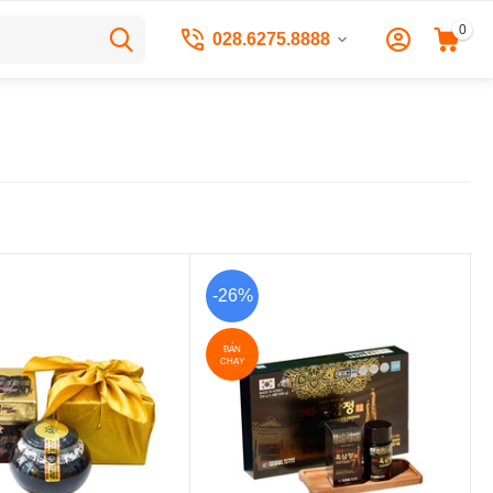
0
028.6275.8888
-26%
BÁN
CHẠY