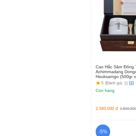
Cao Hắc Sâm Đông 
Achimmadang Dong
Heuksamgo (500gr x
5
(Đánh giá: 1)
Còn hàng
2.380.000
đ
2.800.00
-5%