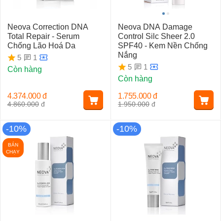
Neova Correction DNA
Neova DNA Damage
Total Repair - Serum
Control Silc Sheer 2.0
Chống Lão Hoá Da
SPF40 - Kem Nền Chống
Nắng
1
5
1
5
Còn hàng
Còn hàng
4.374.000
đ
1.755.000
đ
4.860.000
đ
1.950.000
đ
-10%
-10%
BÁN
CHẠY