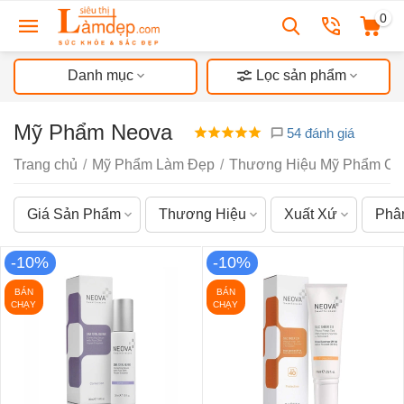
0
Danh mục
Lọc sản phẩm
Mỹ Phẩm Neova
54 đánh giá
Trang chủ
/
Mỹ Phẩm Làm Đẹp
/
Thương Hiệu Mỹ Phẩm Ch
Giá Sản Phẩm
Thương Hiệu
Xuất Xứ
Phâ
-10%
-10%
BÁN
BÁN
CHẠY
CHẠY