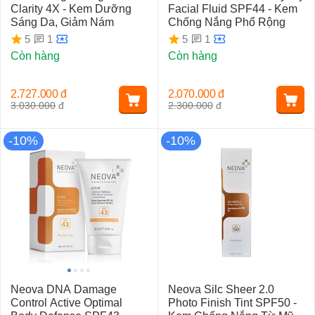
Clarity 4X - Kem Dưỡng
Facial Fluid SPF44 - Kem
Sáng Da, Giảm Nám
Chống Nắng Phổ Rộng
1
1
5
5
Còn hàng
Còn hàng
2.727.000
đ
2.070.000
đ
3.030.000
đ
2.300.000
đ
-10%
-10%
Neova DNA Damage
Neova Silc Sheer 2.0
Control Active Optimal
Photo Finish Tint SPF50 -