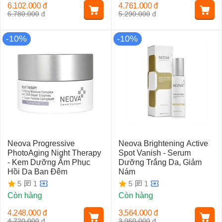
6.102.000
đ
4.761.000
đ
6.780.000
đ
5.290.000
đ
-10%
-10%
Neova Progressive
Neova Brightening Active
PhotoAging Night Therapy
Spot Vanish - Serum
- Kem Dưỡng Ẩm Phục
Dưỡng Trắng Da, Giảm
Hồi Da Ban Đêm
Nám
1
1
5
5
Còn hàng
Còn hàng
4.248.000
đ
3.564.000
đ
4.720.000
đ
3.960.000
đ