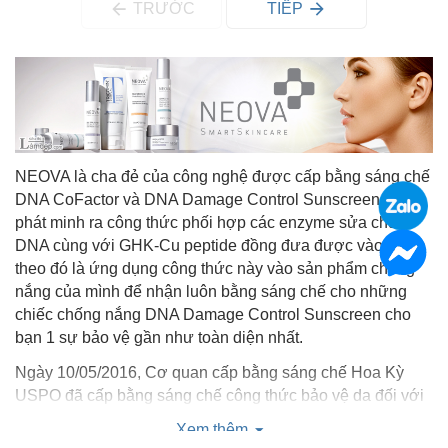
TRƯỚC
TIẾP
NEOVA là cha đẻ của công nghệ được cấp bằng sáng chế
DNA CoFactor và DNA Damage Control Sunscreens khi
phát minh ra công thức phối hợp các enzyme sửa chữa
DNA cùng với GHK-Cu peptide đồng đưa được vào da và
theo đó là ứng dụng công thức này vào sản phẩm chống
nắng của mình để nhận luôn bằng sáng chế cho những
chiếc chống nắng DNA Damage Control Sunscreen cho
bạn 1 sự bảo vệ gần như toàn diện nhất.
Ngày 10/05/2016, Cơ quan cấp bằng sáng chế Hoa Kỳ
USPO đã cấp bằng sáng chế công thức bảo vệ da đối với
các dòng kem chống nắng, phục hồi da và kem thoa ngoài
Xem thêm
da NEOVA.