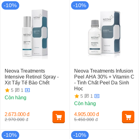
-10%
-10%
Neova Treatments
Neova Treatments Infusion
Intensive Retinol Spray -
Peel AHA 30% + Vitamin C
Xịt Tẩy Tế Bào Chết
- Tinh Chất Peel Da Sinh
Học
1
5
1
5
Còn hàng
Còn hàng
2.673.000
đ
4.905.000
đ
2.970.000
đ
5.450.000
đ
-10%
-10%