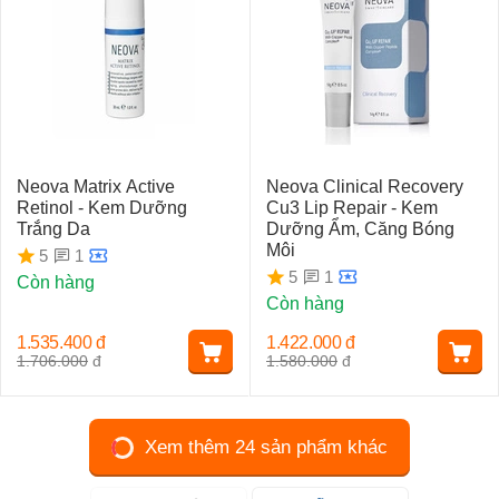
Neova Matrix Active
Neova Clinical Recovery
Retinol - Kem Dưỡng
Cu3 Lip Repair - Kem
Trắng Da
Dưỡng Ẩm, Căng Bóng
Môi
1
5
1
5
Còn hàng
Còn hàng
1.535.400
đ
1.422.000
đ
1.706.000
đ
1.580.000
đ
Xem thêm 24 sản phẩm khác