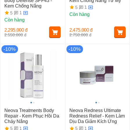
Body Defense SPF43 -
Kem Chống Nắng Từ Mỹ
Kem Chống Nắng
1
5
1
5
Còn hàng
Còn hàng
2.295.000
đ
2.475.000
đ
2.550.000
đ
2.750.000
đ
-10%
-10%
Neova Treatments Body
Neova Redness Ultimate
Repair - Kem Phục Hồi Da
Redness Relief - Kem Làm
Cháy Nắng
Dịu Da Giảm Kích Ứng
1
1
5
5