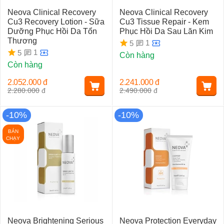
Neova Clinical Recovery
Neova Clinical Recovery
Cu3 Recovery Lotion - Sữa
Cu3 Tissue Repair - Kem
Dưỡng Phục Hồi Da Tổn
Phục Hồi Da Sau Lăn Kim
Thương
1
5
1
5
Còn hàng
Còn hàng
2.052.000
đ
2.241.000
đ
2.280.000
đ
2.490.000
đ
-10%
-10%
BÁN
CHẠY
Neova Brightening Serious
Neova Protection Everyday