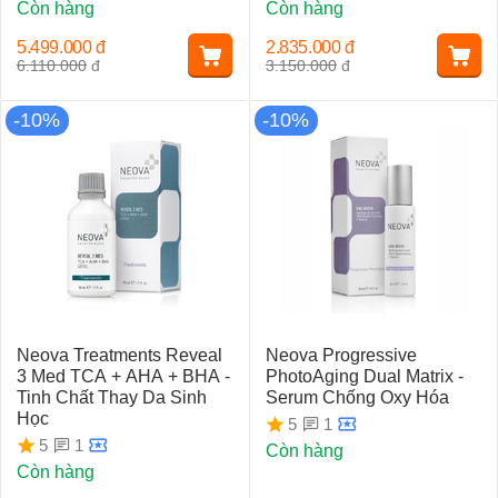
Còn hàng
Còn hàng
5.499.000
đ
2.835.000
đ
6.110.000
đ
3.150.000
đ
-10%
-10%
Neova Treatments Reveal
Neova Progressive
3 Med TCA + AHA + BHA -
PhotoAging Dual Matrix -
Tinh Chất Thay Da Sinh
Serum Chống Oxy Hóa
Học
1
5
1
5
Còn hàng
Còn hàng