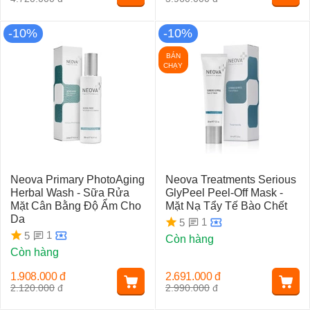
-10%
-10%
BÁN
CHẠY
Neova Primary PhotoAging
Neova Treatments Serious
Herbal Wash - Sữa Rửa
GlyPeel Peel-Off Mask -
Mặt Cân Bằng Độ Ẩm Cho
Mặt Nạ Tẩy Tế Bào Chết
Da
1
5
1
5
Còn hàng
Còn hàng
1.908.000
đ
2.691.000
đ
2.120.000
đ
2.990.000
đ