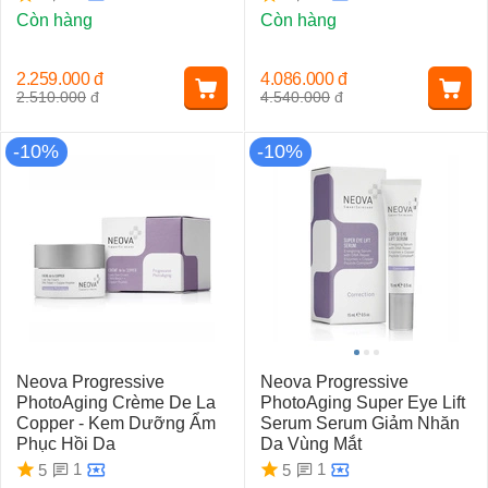
Còn hàng
Còn hàng
2.259.000
đ
4.086.000
đ
2.510.000
đ
4.540.000
đ
-10%
-10%
Neova Progressive
Neova Progressive
PhotoAging Crème De La
PhotoAging Super Eye Lift
Copper - Kem Dưỡng Ẩm
Serum Serum Giảm Nhăn
Phục Hồi Da
Da Vùng Mắt
1
1
5
5