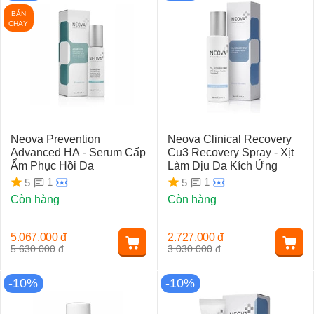
BÁN
CHẠY
Neova Prevention
Neova Clinical Recovery
Advanced HA - Serum Cấp
Cu3 Recovery Spray - Xịt
Ẩm Phục Hồi Da
Làm Dịu Da Kích Ứng
1
1
5
5
Còn hàng
Còn hàng
5.067.000
đ
2.727.000
đ
5.630.000
đ
3.030.000
đ
-10%
-10%