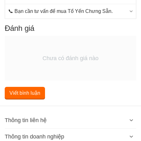
Nhanh chóng, thuận tiện, tiết kiệm thời gian
: Đây chính
là ưu điểm lớn nhất khi sử dụng yến chưng sẵn, bạn
📞 Bạn cần tư vấn để mua Tổ Yến Chưng Sẵn.
không phải tốn công sức, thời gian để chế biến phức tạp,
từ khâu nhặt lông yến, lựa chọn nguyên liệu đến khâu
Đánh giá
chưng, hấp để cho ra được 01 lọ yến chưng sẵn thơm
ngon. Bạn chỉ việc đặt hàng, nhận hàng, bật nắp và sử
dụng ngay!
An tâm khi sử dụng
: Việc phải đau đầu, căng mắt để
Chưa có đánh giá nào
phân biệt tổ yến giả, tổ yến thật, và chất lượng tốt hay xấu
không còn là vấn đề nữa. Thượng Đỉnh Yến luôn cam kết
về chất lượng – Hoàn tiền 500% nếu phát hiện yến giả,
kém chất lượng.
Viết bình luận
Đảm bảo giá trị dinh dưỡng thiết yếu
: Tổ yến chưng sẵn
được sản xuất tại các doanh nghiệp có uy tín sẽ được chế
biến theo "tỷ lệ kim cương" với hàm lượng các chất được
tư vấn bởi các chuyên gia đinh dưỡng phù hợp cho từng
Thông tin liên hệ
đối tượng cụ thể. Thêm vào đó khi bạn mua yến chưng
sẵn, các bạn sẽ được tư vấn về liều lượng, tần suất sử
Thông tin doanh nghiệp
dụng phù hợp sao cho đạt hiệu quả cao nhất. So với việc