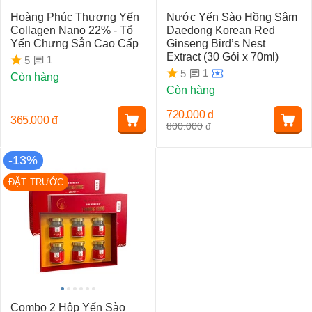
Hoàng Phúc Thượng Yến
Nước Yến Sào Hồng Sâm
Collagen Nano 22% - Tổ
Daedong Korean Red
Yến Chưng Sẳn Cao Cấp
Ginseng Bird’s Nest
Extract (30 Gói x 70ml)
1
5
1
5
Còn hàng
Còn hàng
720.000
đ
365.000
đ
800.000
đ
-13%
ĐẶT TRƯỚC
Combo 2 Hộp Yến Sào