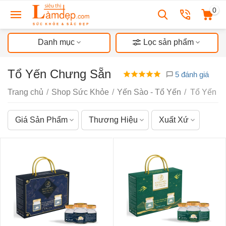
0
Danh mục
Lọc sản phẩm
Tổ Yến Chưng Sẵn
5 đánh giá
Trang chủ
/
Shop Sức Khỏe
/
Yến Sào - Tổ Yến
/
Tổ Yến C
Giá Sản Phẩm
Thương Hiệu
Xuất Xứ