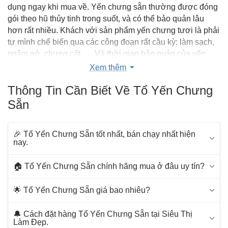
dụng ngay khi mua về. Yến chưng sẵn thường được đóng
gói theo hũ thủy tinh trong suốt, và có thể bảo quản lâu
hơn rất nhiều. Khách với sản phẩm yến chưng tươi là phải
tự mình chế biến qua các công đoạn rất cầu kỳ: làm sạch,
ngâm nở, chưng cất, … Và thời gian bảo quản của yến
chưng tươi cũng hạn chế hơn yến chưng sẵn khá nhiều.
Xem thêm
Yến chưng sẵn vô cùng tiện lợi với khách hàng
, đặc
Thông Tin Cần Biết Về Tổ Yến Chưng
biệt là những khách hàng không nhiều thời gian rảnh, luôn
Sẵn
phải dành thời gian cho công việc. Bạn không cần phải trải
qua nhiều công doạn chế biến cầu kỳ, phức tạp mà vẫn có
thể chăm sóc sức khỏe cho tổ ấm của mình. Điều duy nhất
🎉 Tổ Yến Chưng Sẵn tốt nhất, bán chạy nhất hiện
bạn phải làm chỉ là mở nắp ra và thưởng thức ngay hũ yến
nay.
chưng đầy thơm ngon và bổ dưỡng. Hơn nữa, yến chưng
sẵn vẫn có thể sử dụng cho mọi đối tượng, mọi lứa tuổi.
🏠 Tổ Yến Chưng Sẵn chính hãng mua ở đâu uy tín?
Đặc biệt là phụ nữ, mẹ bầu sau sinh, người cao tuổi hay
người mới ốm dậy. thế nữa, đa số khách hàng luôn lựa
🌟 Tổ Yến Chưng Sẵn giá bao nhiêu?
chọn mua yến sào chưng sẵn thay cho việc mua yến thô
chính bởi vì sự tiện lợi của nó:
🔔 Cách đặt hàng Tổ Yến Chưng Sẵn tại Siêu Thị
Làm Đẹp.