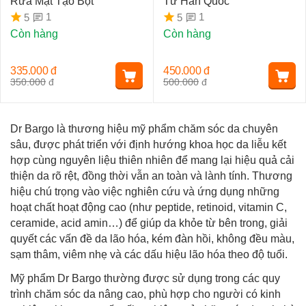
Rửa Mặt Tạo Bọt
Từ Hàn Quốc
1
1
5
5
Còn hàng
Còn hàng
335.000
đ
450.000
đ
350.000
đ
500.000
đ
Dr Bargo là thương hiệu mỹ phẩm chăm sóc da chuyên
sâu, được phát triển với định hướng khoa học da liễu kết
hợp cùng nguyên liệu thiên nhiên để mang lại hiệu quả cải
thiện da rõ rệt, đồng thời vẫn an toàn và lành tính. Thương
hiệu chú trọng vào việc nghiên cứu và ứng dụng những
hoạt chất hoạt động cao (như peptide, retinoid, vitamin C,
ceramide, acid amin…) để giúp da khỏe từ bên trong, giải
quyết các vấn đề da lão hóa, kém đàn hồi, không đều màu,
sạm thâm, viêm nhẹ và các dấu hiệu lão hóa theo độ tuổi.
Mỹ phẩm Dr Bargo thường được sử dụng trong các quy
trình chăm sóc da nâng cao, phù hợp cho người có kinh