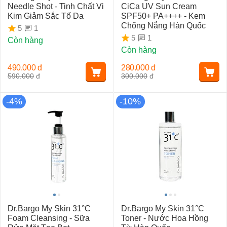
Needle Shot - Tinh Chất Vi
CiCa UV Sun Cream
Kim Giảm Sắc Tố Da
SPF50+ PA++++ - Kem
Chống Nắng Hàn Quốc
1
5
1
5
Còn hàng
Còn hàng
490.000
đ
280.000
đ
590.000
đ
300.000
đ
-4%
-10%
Dr.Bargo My Skin 31°C
Dr.Bargo My Skin 31°C
Foam Cleansing - Sữa
Toner - Nước Hoa Hồng