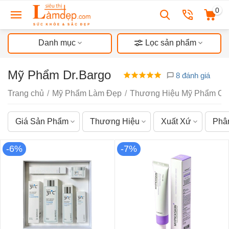
0
Danh mục
Lọc sản phẩm
Mỹ Phẩm Dr.Bargo
8 đánh giá
Trang chủ
/
Mỹ Phẩm Làm Đẹp
/
Thương Hiệu Mỹ Phẩm Ch
Giá Sản Phẩm
Thương Hiệu
Xuất Xứ
Phâ
-6%
-7%