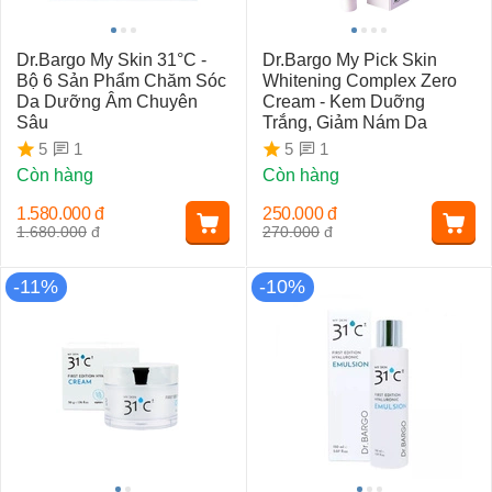
Dr.Bargo My Skin 31°C -
Dr.Bargo My Pick Skin
Bộ 6 Sản Phẩm Chăm Sóc
Whitening Complex Zero
Da Dưỡng Âm Chuyên
Cream - Kem Duỡng
Sâu
Trắng, Giảm Nám Da
1
1
5
5
Còn hàng
Còn hàng
1.580.000
đ
250.000
đ
1.680.000
đ
270.000
đ
-11%
-10%