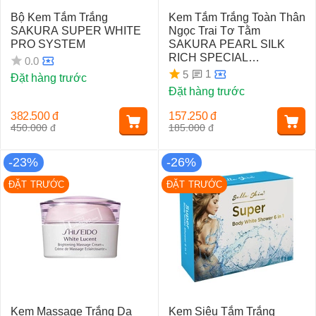
Bộ Kem Tắm Trắng
Kem Tắm Trắng Toàn Thân
SAKURA SUPER WHITE
Ngọc Trai Tơ Tằm
PRO SYSTEM
SAKURA PEARL SILK
RICH SPECIAL
0.0
WHITENING CREAM
1
5
Đặt hàng trước
Đặt hàng trước
382.500
đ
157.250
đ
450.000
đ
185.000
đ
-23%
-26%
ĐẶT TRƯỚC
ĐẶT TRƯỚC
Kem Massage Trắng Da
Kem Siêu Tắm Trắng