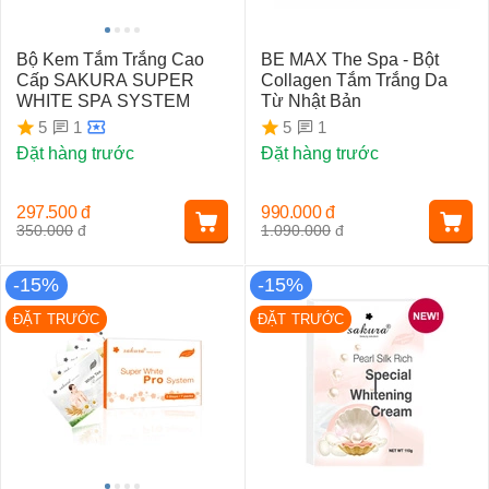
Bộ Kem Tắm Trắng Cao
BE MAX The Spa - Bột
Cấp SAKURA SUPER
Collagen Tắm Trắng Da
WHITE SPA SYSTEM
Từ Nhật Bản
1
1
5
5
Đặt hàng trước
Đặt hàng trước
297.500
đ
990.000
đ
350.000
đ
1.090.000
đ
-15%
-15%
ĐẶT TRƯỚC
ĐẶT TRƯỚC