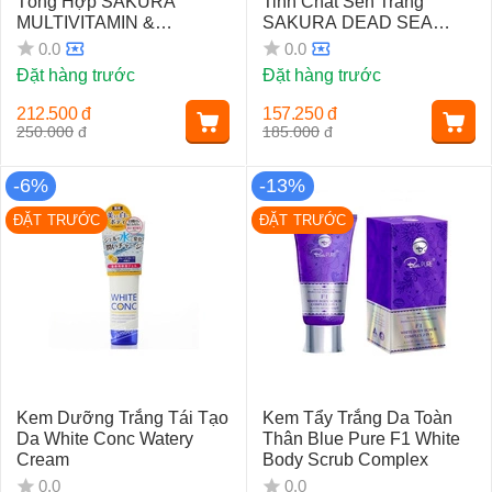
Tổng Hợp SAKURA
Tinh Chất Sen Trắng
MULTIVITAMIN &
SAKURA DEAD SEA
HERBALS WHITENING
MINERAL MUD
0.0
0.0
SYSTEM
WHITENING MASK
Đặt hàng trước
Đặt hàng trước
CREAM
212.500
đ
157.250
đ
250.000
đ
185.000
đ
-6%
-13%
ĐẶT TRƯỚC
ĐẶT TRƯỚC
Kem Dưỡng Trắng Tái Tạo
Kem Tẩy Trắng Da Toàn
Da White Conc Watery
Thân Blue Pure F1 White
Cream
Body Scrub Complex
0.0
0.0