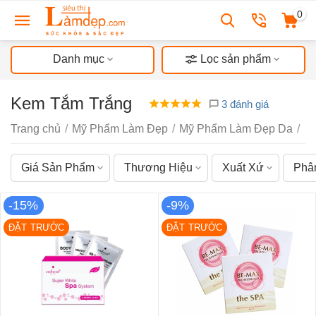
0
Danh mục
Lọc sản phẩm
Kem Tắm Trắng
3 đánh giá
Trang chủ
/
Mỹ Phẩm Làm Đẹp
/
Mỹ Phẩm Làm Đẹp Da
/
K
Giá Sản Phẩm
Thương Hiệu
Xuất Xứ
Phâ
-15%
-9%
ĐẶT TRƯỚC
ĐẶT TRƯỚC