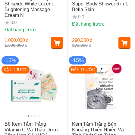
Shiseido White Lucent
Super Body Shower 6 in 1
Brightening Massage
Bella Skin
Cream N
0.0
0.0
Đặt hàng trước
Đặt hàng trước
1.000.000
đ
290.000
đ
1.300.000
đ
390.000
đ
-15%
-15%
ĐẶT TRƯỚC
ĐẶT TRƯỚC
Bộ Kem Tắm Trắng
Kem Tắm Trắng Bùn
Vitamin C Và Thảo Dược
Khoáng Thiên Nhiên Và