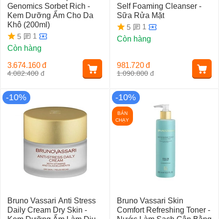
Genomics Sorbet Rich -
Self Foaming Cleanser -
Kem Dưỡng Ẩm Cho Da
Sữa Rửa Mặt
Khô (200ml)
1
5
1
5
Còn hàng
Còn hàng
3.674.160
đ
981.720
đ
4.082.400
đ
1.090.800
đ
-10%
-10%
BÁN
CHẠY
Bruno Vassari Anti Stress
Bruno Vassari Skin
Daily Cream Dry Skin -
Comfort Refreshing Toner -