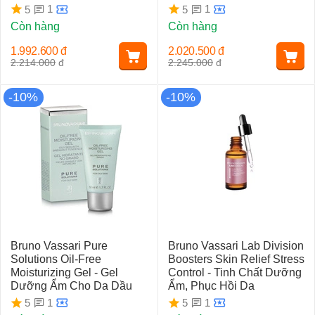
1
1
5
5
Còn hàng
Còn hàng
1.992.600
đ
2.020.500
đ
2.214.000
đ
2.245.000
đ
-10%
-10%
Bruno Vassari Pure
Bruno Vassari Lab Division
Solutions Oil-Free
Boosters Skin Relief Stress
Moisturizing Gel - Gel
Control - Tinh Chất Dưỡng
Dưỡng Ẩm Cho Da Dầu
Ẩm, Phục Hồi Da
1
1
5
5