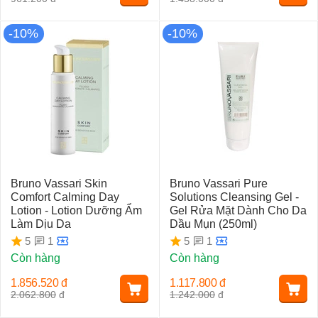
-10%
-10%
Bruno Vassari Skin
Bruno Vassari Pure
Comfort Calming Day
Solutions Cleansing Gel -
Lotion - Lotion Dưỡng Ẩm
Gel Rửa Mặt Dành Cho Da
Làm Dịu Da
Dầu Mụn (250ml)
1
1
5
5
Còn hàng
Còn hàng
1.856.520
đ
1.117.800
đ
2.062.800
đ
1.242.000
đ