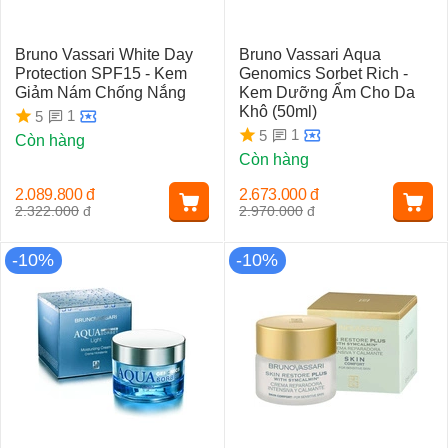
Bruno Vassari White Day
Bruno Vassari Aqua
Protection SPF15 - Kem
Genomics Sorbet Rich -
Giảm Nám Chống Nắng
Kem Dưỡng Ẩm Cho Da
Khô (50ml)
1
5
1
5
Còn hàng
Còn hàng
2.089.800
đ
2.673.000
đ
2.322.000
đ
2.970.000
đ
-10%
-10%