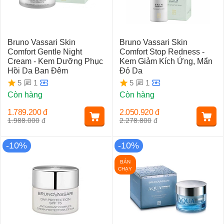
Bruno Vassari Skin
Bruno Vassari Skin
Comfort Gentle Night
Comfort Stop Redness -
Cream - Kem Dưỡng Phục
Kem Giảm Kích Ứng, Mẩn
Hồi Da Ban Đêm
Đỏ Da
1
1
5
5
Còn hàng
Còn hàng
1.789.200
đ
2.050.920
đ
1.988.000
đ
2.278.800
đ
-10%
-10%
BÁN
CHẠY