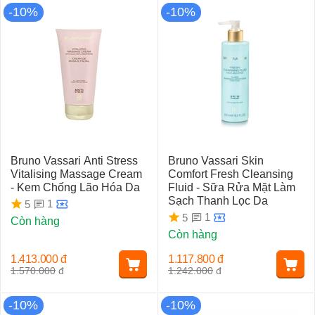
-10%
-10%
Bruno Vassari Anti Stress
Bruno Vassari Skin
Vitalising Massage Cream
Comfort Fresh Cleansing
- Kem Chống Lão Hóa Da
Fluid - Sữa Rửa Mặt Làm
Sạch Thanh Lọc Da
1
5
1
5
Còn hàng
Còn hàng
1.413.000
đ
1.117.800
đ
1.570.000
đ
1.242.000
đ
-10%
-10%