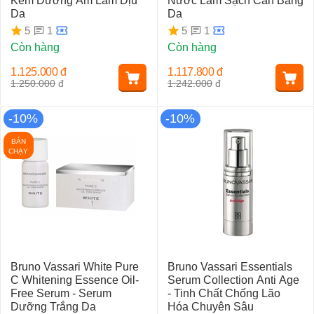
Kem Dưỡng Ẩm Làm Dịu
Nước Làm Sạch Cân Bằng
Da
Da
1
1
5
5
Còn hàng
Còn hàng
1.125.000
đ
1.117.800
đ
1.250.000
đ
1.242.000
đ
-10%
-10%
BÁN
CHẠY
Bruno Vassari White Pure
Bruno Vassari Essentials
C Whitening Essence Oil-
Serum Collection Anti Age
Free Serum - Serum
- Tinh Chất Chống Lão
Dưỡng Trắng Da
Hóa Chuyên Sâu