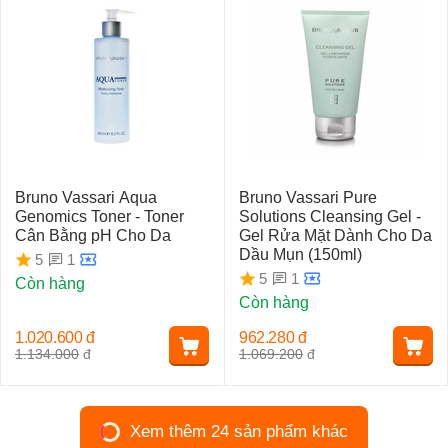
Bruno Vassari Aqua
Bruno Vassari Pure
Genomics Toner - Toner
Solutions Cleansing Gel -
Cân Bằng pH Cho Da
Gel Rửa Mặt Dành Cho Da
Dầu Mụn (150ml)
1
5
1
5
Còn hàng
Còn hàng
1.020.600
đ
962.280
đ
1.134.000
đ
1.069.200
đ
Xem thêm 24 sản phẩm khác