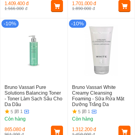
1.409.400
đ
1.701.000
đ
1.566.000
đ
1.890.000
đ
-10%
-10%
Bruno Vassari Pure
Bruno Vassari White
Solutions Balancing Toner
Creamy Cleansing
- Toner Làm Sạch Sâu Cho
Foaming - Sữa Rửa Mặt
Da Dầu
Dưỡng Trắng Da
1
1
5
5
Còn hàng
Còn hàng
865.080
đ
1.312.200
đ
961.200
đ
1.458.000
đ