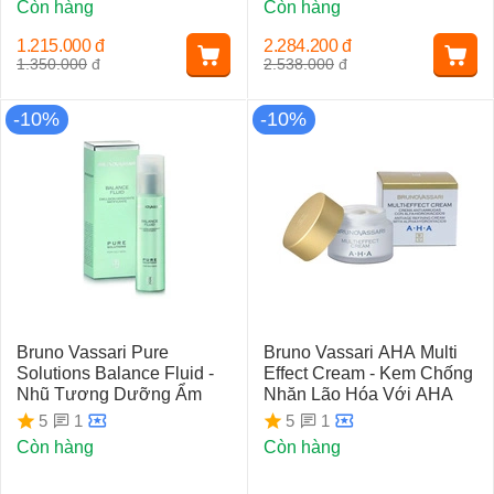
Còn hàng
Còn hàng
1.215.000
đ
2.284.200
đ
1.350.000
đ
2.538.000
đ
-10%
-10%
Bruno Vassari Pure
Bruno Vassari AHA Multi
Solutions Balance Fluid -
Effect Cream - Kem Chống
Nhũ Tương Dưỡng Ẩm
Nhăn Lão Hóa Với AHA
1
1
5
5
Còn hàng
Còn hàng