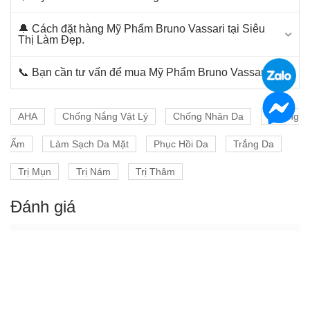
🔔 Cách đặt hàng Mỹ Phẩm Bruno Vassari tại Siêu
Thị Làm Đẹp.
📞 Bạn cần tư vấn để mua Mỹ Phẩm Bruno Vassari.
AHA
Chống Nắng Vật Lý
Chống Nhăn Da
Dưỡng
Ẩm
Làm Sạch Da Mặt
Phục Hồi Da
Trắng Da
Trị Mụn
Trị Nám
Trị Thâm
Đánh giá
Chưa có đánh giá nào