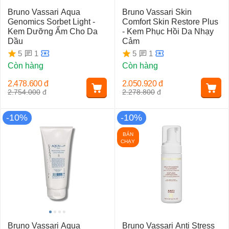
Bruno Vassari Aqua
Bruno Vassari Skin
Genomics Sorbet Light -
Comfort Skin Restore Plus
Kem Dưỡng Ẩm Cho Da
- Kem Phục Hồi Da Nhạy
Dầu
Cảm
1
1
5
5
Còn hàng
Còn hàng
2.478.600
đ
2.050.920
đ
2.754.000
đ
2.278.800
đ
-10%
-10%
BÁN
CHẠY
Bruno Vassari Aqua
Bruno Vassari Anti Stress