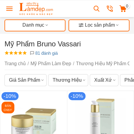
0
Danh mục
Lọc sản phẩm
Mỹ Phẩm Bruno Vassari
81 đánh giá
Trang chủ
/
Mỹ Phẩm Làm Đẹp
/
Thương Hiệu Mỹ Phẩm Ch
Giá Sản Phẩm
Thương Hiệu
Xuất Xứ
Phâ
-10%
-10%
BÁN
CHẠY