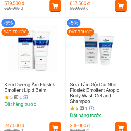
579.500
đ
617.500
đ
610.000
đ
650.000
đ
-5%
-5%
ĐẶT TRƯỚC
ĐẶT TRƯỚC
Kem Dưỡng Ẩm Floslek
Sữa Tắm Gội Dịu Nhẹ
Emolient Lipid Balm
Floslek Emolient Atopic
Body Wash Gel and
1
5
Shampoo
Đặt hàng trước
1
5
Đặt hàng trước
247.000
đ
209.000
đ
260.000
đ
220.000
đ