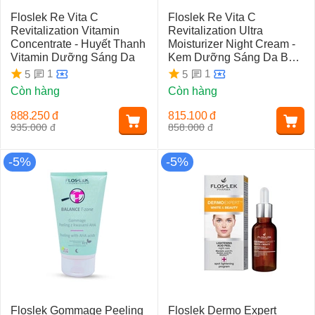
Floslek Re Vita C
Floslek Re Vita C
Revitalization Vitamin
Revitalization Ultra
Concentrate - Huyết Thanh
Moisturizer Night Cream -
Vitamin Dưỡng Sáng Da
Kem Dưỡng Sáng Da Ban
Đêm
1
1
5
5
Còn hàng
Còn hàng
888.250
đ
815.100
đ
935.000
đ
858.000
đ
-5%
-5%
Floslek Gommage Peeling
Floslek Dermo Expert