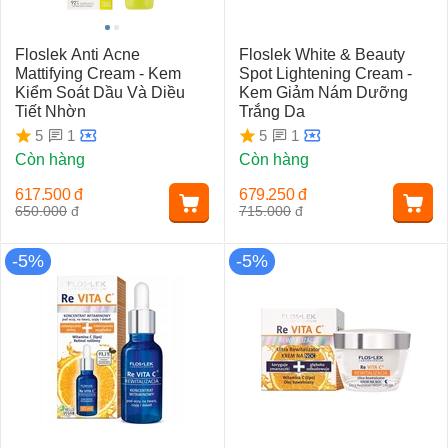
Floslek Anti Acne
Floslek White & Beauty
Mattifying Cream - Kem
Spot Lightening Cream -
Kiểm Soát Dầu Và Diều
Kem Giảm Nám Dưỡng
Tiết Nhờn
Trắng Da
1
1
5
5
Còn hàng
Còn hàng
617.500
đ
679.250
đ
650.000
đ
715.000
đ
-5%
-5%