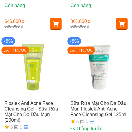
Còn hàng
Còn hàng
646.000
đ
361.000
đ
680.000
đ
380.000
đ
-5%
-5%
ĐẶT TRƯỚC
ĐẶT TRƯỚC
Floslek Anti Acne Face
Sữa Rửa Mặt Cho Da Dầu
Cleansing Gel - Sữa Rửa
Mụn Floslek Anti Acne
Mặt Cho Da Dầu Mụn
Face Cleansing Gel 125ml
(200ml)
1
5
1
5
Đặt hàng trước