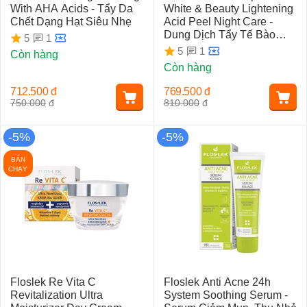
With AHA Acids - Tẩy Da
White & Beauty Lightening
Chết Dạng Hạt Siêu Nhẹ
Acid Peel Night Care -
Dung Dịch Tẩy Tế Bào
1
5
Chết
1
5
Còn hàng
Còn hàng
712.500
đ
769.500
đ
750.000
đ
810.000
đ
-5%
-5%
BÁN
CHẠY
Floslek Re Vita C
Floslek Anti Acne 24h
Revitalization Ultra
System Soothing Serum -