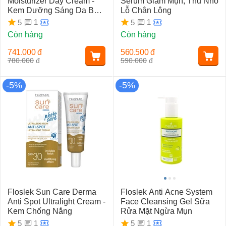
Moisturizer Day Cream -
Serum Giảm Mụn, Thu Nhỏ
Kem Dưỡng Sáng Da Ban
Lỗ Chân Lông
Ngày
1
1
5
5
Còn hàng
Còn hàng
741.000
đ
560.500
đ
780.000
đ
590.000
đ
-5%
-5%
Floslek Sun Care Derma
Floslek Anti Acne System
Anti Spot Ultralight Cream -
Face Cleansing Gel Sữa
Kem Chống Nắng
Rửa Mặt Ngừa Mụn
1
1
5
5