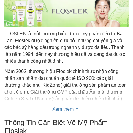
FLOSLEK là một thương hiệu dược mỹ phẩm đến từ Ba
Lan. Floslek được nghiên cứu bởi những chuyên gia và
các bác sỹ hàng đầu trong nghành y dược da liễu. Thành
lập năm 1994, đến nay thương hiệu đã và đang đạt được
nhiều thành công nhất định.
Năm 2002, thương hiệu Floslek chính thức nhận công
nhận sản phẩm đạt chuẩn quốc tế ISO 900; các giải
thưởng khác như KidZone( giải thưởng sản phẩm an toàn
cho trẻ em). Giải thưởng GMP của châu Âu, giải thưởng
Golden Seal of Nature(sản phẩm từ thiên nhiên tốt nhất)
….Hiện Floslek đã có hơn 100 sản phẩm chăm sóc da
Xem thêm
mặt, body, tóc, chăm sóc da em bé. Sản phẩm được phân
phối và được người tiêu dùng tại nhiều quốc gia trên thế
Thông Tin Cần Biết Về Mỹ Phẩm
giới đón nhận.
Floslek