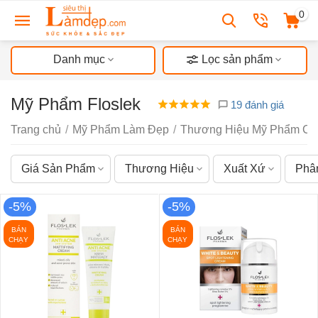
0
Danh mục
Lọc sản phẩm
Mỹ Phẩm Floslek
19 đánh giá
Trang chủ
/
Mỹ Phẩm Làm Đẹp
/
Thương Hiệu Mỹ Phẩm Ch
Giá Sản Phẩm
Thương Hiệu
Xuất Xứ
Phâ
-5%
-5%
BÁN
BÁN
CHẠY
CHẠY