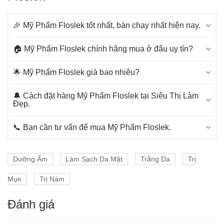
Các từ khoá hay tìm kiếm:
Chống Nắng Floslek
,
Trắng
Da Floslek
,
Trị Nám Floslek
,
Tẩy Da Chết Floslek
🎉 Mỹ Phẩm Floslek tốt nhất, bán chạy nhất hiện nay.
🏠 Mỹ Phẩm Floslek chính hãng mua ở đâu uy tín?
🌟 Mỹ Phẩm Floslek giá bao nhiêu?
🔔 Cách đặt hàng Mỹ Phẩm Floslek tại Siêu Thị Làm
Đẹp.
📞 Bạn cần tư vấn để mua Mỹ Phẩm Floslek.
Dưỡng Ẩm
Làm Sạch Da Mặt
Trắng Da
Trị
Mụn
Trị Nám
Đánh giá