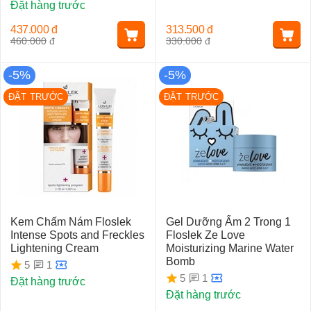
Đặt hàng trước
437.000
đ
313.500
đ
460.000
đ
330.000
đ
-5%
-5%
ĐẶT TRƯỚC
ĐẶT TRƯỚC
Kem Chấm Nám Floslek
Gel Dưỡng Ẩm 2 Trong 1
Intense Spots and Freckles
Floslek Ze Love
Lightening Cream
Moisturizing Marine Water
Bomb
1
5
1
5
Đặt hàng trước
Đặt hàng trước