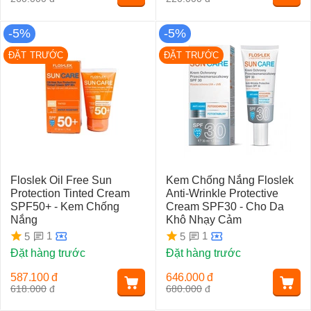
-5%
-5%
ĐẶT TRƯỚC
ĐẶT TRƯỚC
Floslek Oil Free Sun
Kem Chống Nắng Floslek
Protection Tinted Cream
Anti-Wrinkle Protective
SPF50+ - Kem Chống
Cream SPF30 - Cho Da
Nắng
Khô Nhạy Cảm
1
1
5
5
Đặt hàng trước
Đặt hàng trước
587.100
đ
646.000
đ
618.000
đ
680.000
đ