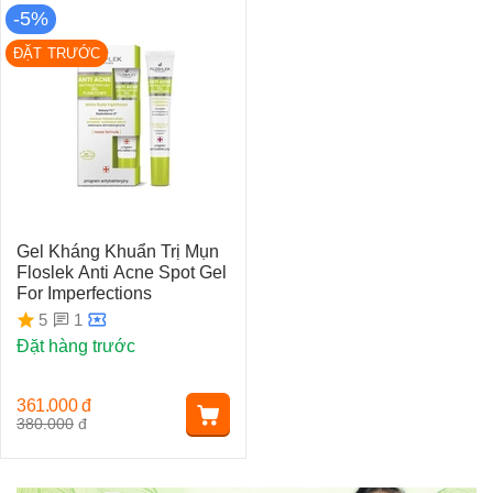
-5%
ĐẶT TRƯỚC
Gel Kháng Khuẩn Trị Mụn
Floslek Anti Acne Spot Gel
For Imperfections
1
5
Đặt hàng trước
361.000
đ
380.000
đ