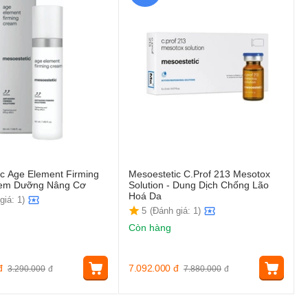
c Age Element Firming
Mesoestetic C.Prof 213 Mesotox
Kem Dưỡng Nâng Cơ
Solution - Dung Dịch Chống Lão
Hoá Da
giá: 1)
5
(Đánh giá: 1)
Còn hàng
đ
7.092.000
đ
3.290.000
đ
7.880.000
đ