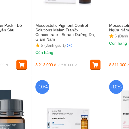
n Pack - Bộ
Mesoestetic Pigment Control
Mesoestet
yên Sâu
Solutions Melan Tran3x
Ngừa Nám
Concentrate - Serum Dưỡng Da,
5
(Đánh 
Giảm Nám
Còn hàng
5
(Đánh giá: 1)
Còn hàng
3.213.000
đ
8.811.000
000
đ
3.570.000
đ
-10%
-10%