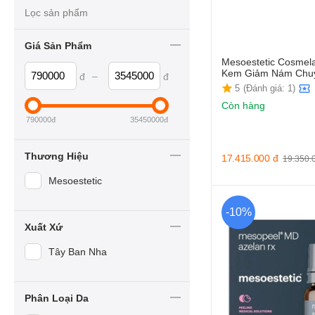
Lọc sản phẩm
Giá Sản Phẩm
Mesoestetic Cosmela
Kem Giảm Nám Chu
–
đ
đ
5
(Đánh giá: 1)
Còn hàng
790000
đ
35450000
đ
Thương Hiệu
17.415.000
đ
19.350.
Mesoestetic
-10%
Xuất Xứ
Tây Ban Nha
Phân Loại Da