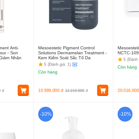
ment Anti-
Mesoestetic Pigment Control
Mesoesteti
our - Son
Solutions Dermamelan Treatment -
NCTC-109 
Giảm Nhăn
Kem Kiểm Soát Sắc Tố Da
5
(Đánh 
5
(Đánh giá: 1)
Còn hàng
Còn hàng
10.989.000
đ
20.016.000
0
đ
12.210.000
đ
-10%
-10%