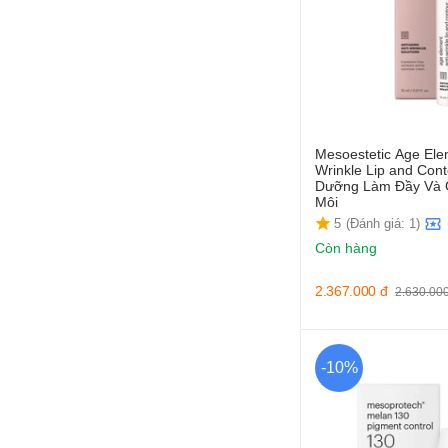
Mesoestetic Age Ele
Wrinkle Lip and Cont
Dưỡng Làm Đầy Và 
Môi
5
(Đánh giá: 1)
Còn hàng
2.367.000
đ
2.630.00
-10%