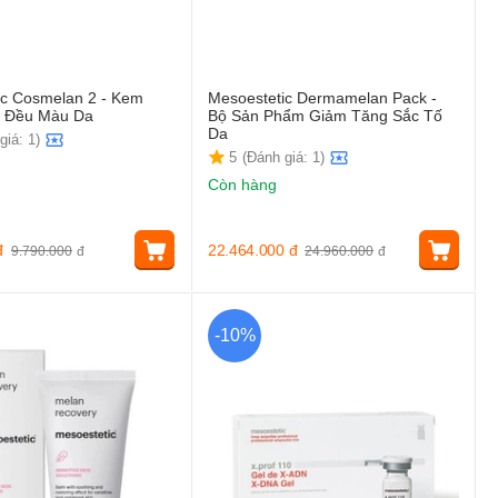
ic Cosmelan 2 - Kem
Mesoestetic Dermamelan Pack -
 Đều Màu Da
Bộ Sản Phẩm Giảm Tăng Sắc Tố
Da
giá: 1)
5
(Đánh giá: 1)
Còn hàng
đ
22.464.000
đ
9.790.000
đ
24.960.000
đ
-10%