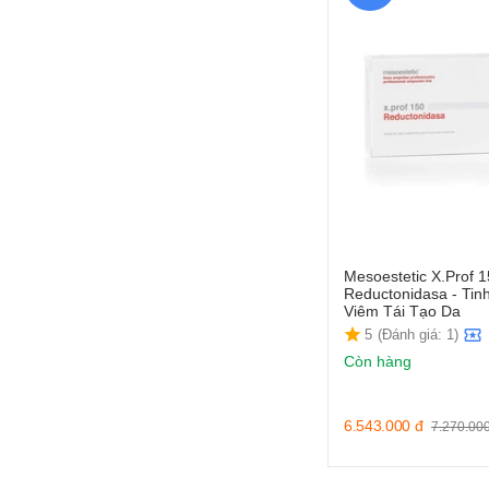
Mesoestetic X.Prof 
Reductonidasa - Tin
Viêm Tái Tạo Da
5
(Đánh giá: 1)
Còn hàng
6.543.000
đ
7.270.00