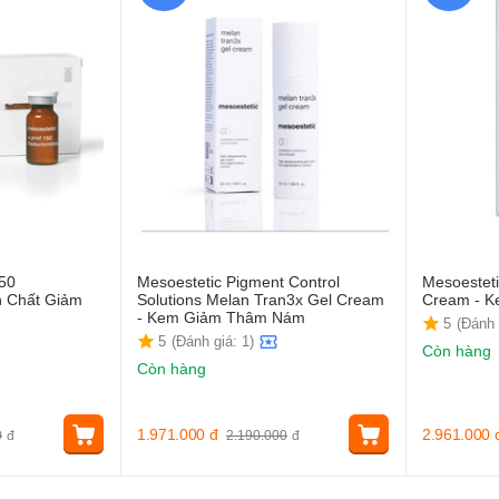
150
Mesoestetic Pigment Control
Mesoesteti
h Chất Giảm
Solutions Melan Tran3x Gel Cream
Cream - 
- Kem Giảm Thâm Nám
5
(Đánh 
5
(Đánh giá: 1)
Còn hàng
Còn hàng
1.971.000
đ
2.961.000
0
đ
2.190.000
đ