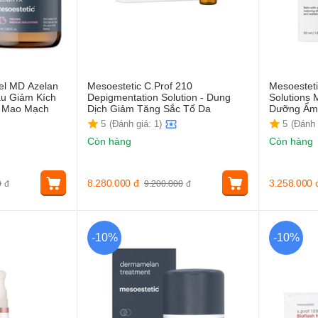
el MD Azelan
Mesoestetic C.Prof 210
Mesoesteti
âu Giảm Kích
Depigmentation Solution - Dung
Solutions 
n Mao Mạch
Dịch Giảm Tăng Sắc Tố Da
Dưỡng Ẩm 
5
(Đánh giá: 1)
5
(Đánh 
Còn hàng
Còn hàng
8.280.000
đ
3.258.000
0
đ
9.200.000
đ
-10%
-10%