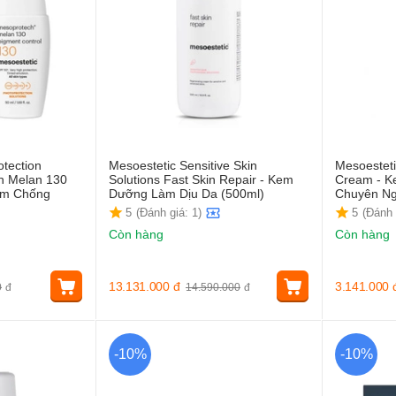
otection
Mesoestetic Sensitive Skin
Mesoestet
h Melan 130
Solutions Fast Skin Repair - Kem
Cream - 
Kem Chống
Dưỡng Làm Dịu Da (500ml)
Chuyên Ng
5
(Đánh giá: 1)
5
(Đánh 
Còn hàng
Còn hàng
13.131.000
đ
3.141.000
0
đ
14.590.000
đ
-10%
-10%