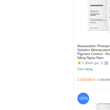
Mesoestetic Photopr
Solution Mesoprotec
Pigment Control - 
Nắng Ngừa Nám
5
(Đánh giá: 1)
Còn hàng
2.430.000
đ
2.700.00
-10%