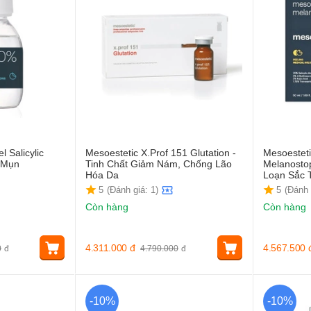
 Salicylic
Mesoestetic X.Prof 151 Glutation -
Mesoestet
 Mụn
Tinh Chất Giảm Nám, Chống Lão
Melanostop
Hóa Da
Loạn Sắc 
5
(Đánh giá: 1)
5
(Đánh 
Còn hàng
Còn hàng
4.311.000
đ
4.567.500
0
đ
4.790.000
đ
-10%
-10%