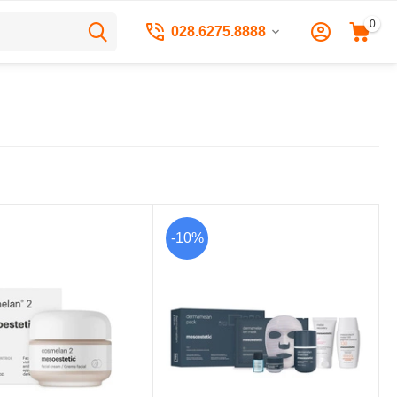
0
028.6275.8888
-10%