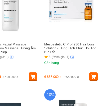
ic Facial Massage
Mesoestetic C.Prof 230 Hair Loss
Kem Massage Dưỡng Ẩm
Solution - Dung Dịch Phục Hồi Tóc
hiệp
Hư Tổn
giá: 1)
5
(Đánh giá: 1)
Còn hàng
đ
6.858.000
đ
3.490.000
đ
7.620.000
đ
-10%