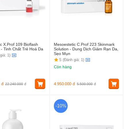
c X.Prof 109 Bioflash
Mesoestetic C.Prof 223 Skinmark
- Tinh Chất Trẻ Hoá Da
Solution - Dung Dịch Giảm Rạn Da,
Sẹo Mụn
giá: 1)
5
(Đánh giá: 1)
Còn hàng
đ
4.950.000
đ
22.240.000
đ
5.500.000
đ
-10%