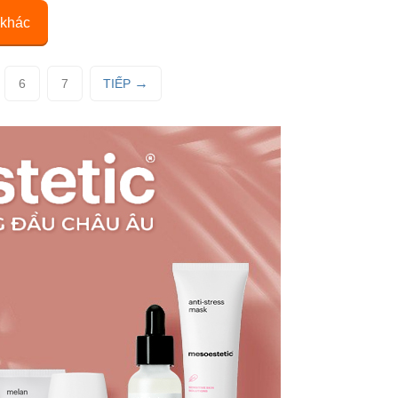
 khác
6
7
TIẾP