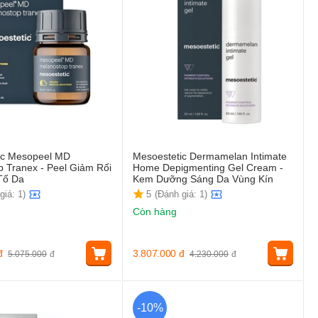
ic Mesopeel MD
Mesoestetic Dermamelan Intimate
 Tranex - Peel Giảm Rối
Home Depigmenting Gel Cream -
Tố Da
Kem Dưỡng Sáng Da Vùng Kín
giá: 1)
5
(Đánh giá: 1)
Còn hàng
đ
3.807.000
đ
5.075.000
đ
4.230.000
đ
-10%