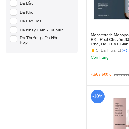
Da Dầu
Da Khô
Da Lão Hoá
Da Nhạy Cảm - Da Mụn
Mesoestetic Mesope
Da Thường - Da Hỗn
RX - Peel Chuyên S
Hợp
Ứng, Đỏ Da Và Giã
5
(Đánh giá: 1)
Còn hàng
4.567.500
đ
5.075.00
-10%