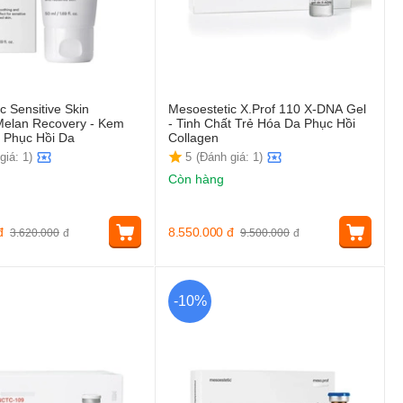
c Sensitive Skin
Mesoestetic X.Prof 110 X-DNA Gel
Melan Recovery - Kem
- Tinh Chất Trẻ Hóa Da Phục Hồi
Phục Hồi Da
Collagen
giá: 1)
5
(Đánh giá: 1)
Còn hàng
đ
8.550.000
đ
3.620.000
đ
9.500.000
đ
-10%