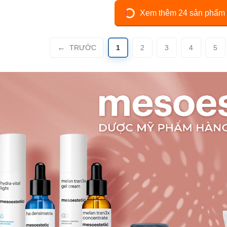
Xem thêm 24 sản phẩm
TRƯỚC
1
2
3
4
5