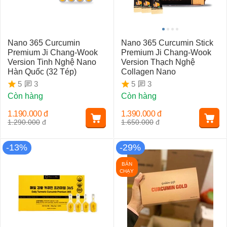
Nano 365 Curcumin
Nano 365 Curcumin Stick
Premium Ji Chang-Wook
Premium Ji Chang-Wook
Version Tinh Nghệ Nano
Version Thạch Nghệ
Hàn Quốc (32 Tép)
Collagen Nano
3
3
5
5
Còn hàng
Còn hàng
1.190.000
đ
1.390.000
đ
1.290.000
đ
1.650.000
đ
-13%
-29%
BÁN
CHẠY