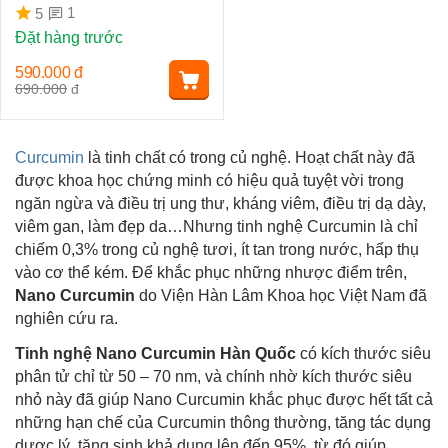
Quốc (30 Gói x 20ml)
1
5
Đặt hàng trước
590.000
đ
690.000
đ
Curcumin
là tinh chất có trong củ nghệ. Hoạt chất này đã
được khoa học chứng minh có hiệu quả tuyệt vời trong
ngăn ngừa và điều trị ung thư, kháng viêm, điều trị dạ dày,
viêm gan, làm đẹp da…Nhưng tinh nghệ Curcumin là chỉ
chiếm 0,3% trong củ nghệ tươi, ít tan trong nước, hấp thụ
vào cơ thể kém. Để khắc phục những nhược điểm trên,
Nano Curcumin
do Viện Hàn Lâm Khoa học Việt Nam đã
nghiên cứu ra.
Tinh nghệ Nano Curcumin Hàn Quốc
có kích thước siêu
phân tử chỉ từ 50 – 70 nm, và chính nhờ kích thước siêu
nhỏ này đã giúp Nano Curcumin khắc phục được hết tất cả
những hạn chế của Curcumin thông thường, tăng tác dụng
dược lý, tăng sinh khả dụng lên đến 95%, từ đó giúp