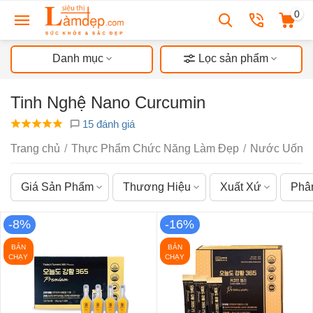
0
Danh mục
Lọc sản phẩm
Tinh Nghệ Nano Curcumin
15 đánh giá
Trang chủ
/
Thực Phẩm Chức Năng Làm Đẹp
/
Nước Uống 
Giá Sản Phẩm
Thương Hiệu
Xuất Xứ
Phâ
-8%
-16%
BÁN
BÁN
CHẠY
CHẠY