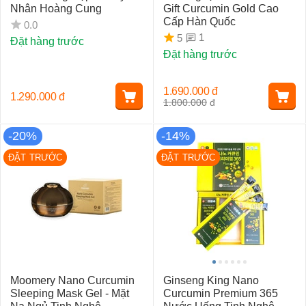
Nhân Hoàng Cung
Gift Curcumin Gold Cao
Cấp Hàn Quốc
0.0
1
5
Đặt hàng trước
Đặt hàng trước
1.690.000
đ
1.290.000
đ
1.800.000
đ
-20%
-14%
ĐẶT TRƯỚC
ĐẶT TRƯỚC
Moomery Nano Curcumin
Ginseng King Nano
Sleeping Mask Gel - Mặt
Curcumin Premium 365