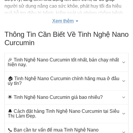
người sử dụng nâng cao sức khỏe, phát huy tối đa hiệu
quả hỗ trợ điều trị bệnh, kiểm soát và phòng chống bệnh
tật đặc biệt là các bệnh về đường tiêu hóa.
Xem thêm
Cụ thể,
Nano Curcumin
mang trong mình những đặc điểm
Thông Tin Cần Biết Về Tinh Nghệ Nano
tuyệt vời sau:
Curcumin
Độ hòa tan của Nano Curcumin tăng lên 7,5%.
Tốc độ hấp thu lên đến 80%.
🎉 Tinh Nghệ Nano Curcumin tốt nhất, bán chạy nhất
hiện nay.
Tốc độ thẩm thấu nhanh, nhanh chóng có tác dụng lên tế
bào.
🏠 Tinh Nghệ Nano Curcumin chính hãng mua ở đâu
uy tín?
Nồng độ curcumin trong máu luôn ở mức ổn định.
Giảm các độc tính.
🌟 Tinh Nghệ Nano Curcumin giá bao nhiêu?
Giảm chuyển hóa bước 2 trong gan.
🔔 Cách đặt hàng Tinh Nghệ Nano Curcumin tại Siêu
Thị Làm Đẹp.
Tác dụng của Nano Curcumin
Công dụng của Nano Curcumin rất nhiều, và đang được
📞 Bạn cần tư vấn để mua Tinh Nghệ Nano