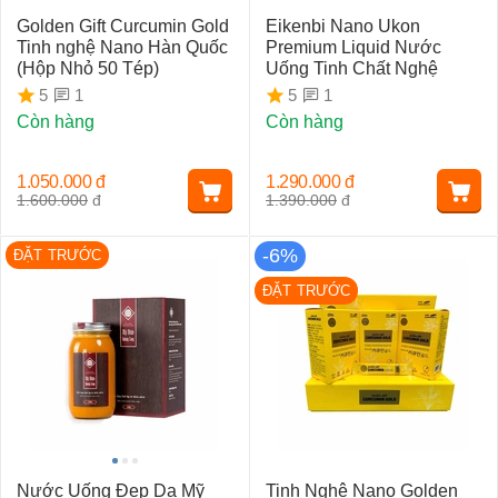
Golden Gift Curcumin Gold
Eikenbi Nano Ukon
Tinh nghệ Nano Hàn Quốc
Premium Liquid Nước
(Hộp Nhỏ 50 Tép)
Uống Tinh Chất Nghệ
1
1
5
5
Còn hàng
Còn hàng
1.050.000
đ
1.290.000
đ
1.600.000
đ
1.390.000
đ
-6%
ĐẶT TRƯỚC
ĐẶT TRƯỚC
Nước Uống Đẹp Da Mỹ
Tinh Nghệ Nano Golden