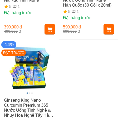
Nạ Ngủ Tinh Nghệ
Nước Uống Tinh Nghệ
Hàn Quốc (30 Gói x 20ml)
1
5
1
5
Đặt hàng trước
Đặt hàng trước
390.000
đ
590.000
đ
490.000
đ
690.000
đ
-14%
ĐẶT TRƯỚC
Ginseng King Nano
Curcumin Premium 365
Nước Uống Tinh Nghệ &
Nhuỵ Hoa Nghệ Tây Hàn