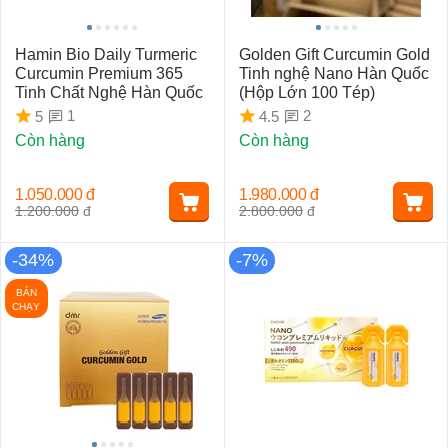
Hamin Bio Daily Turmeric
Golden Gift Curcumin Gold
Curcumin Premium 365
Tinh nghệ Nano Hàn Quốc
Tinh Chất Nghệ Hàn Quốc
(Hộp Lớn 100 Tép)
1
2
5
4.5
Còn hàng
Còn hàng
1.050.000
đ
1.980.000
đ
1.200.000
đ
2.800.000
đ
-34%
-7%
BÁN
CHẠY