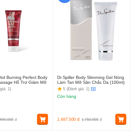
ot Burning Perfect Body
Dr.Spiller Body Slimming Gel Nóng
assage Hỗ Trợ Giảm Mỡ
Làm Tan Mỡ Săn Chắc Da (100ml)
giá: 1)
5
(Đánh giá: 1)
Còn hàng
1.487.500
đ
490.000
đ
1.750.000
đ