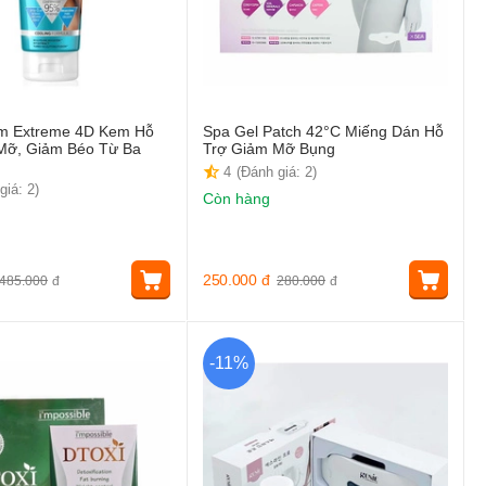
lim Extreme 4D Kem Hỗ
Spa Gel Patch 42°C Miếng Dán Hỗ
Mỡ, Giảm Béo Từ Ba
Trợ Giảm Mỡ Bụng
4
(Đánh giá: 2)
giá: 2)
Còn hàng
250.000
đ
485.000
đ
280.000
đ
-11%