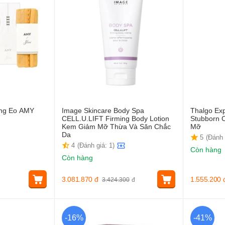
òng Eo AMY
Image Skincare Body Spa
Thalgo Exp
)
CELL.U.LIFT Firming Body Lotion
Stubborn C
Kem Giảm Mỡ Thừa Và Săn Chắc
Mỡ
Da
5
(Đánh 
4
(Đánh giá: 1)
Còn hàng
Còn hàng
3.081.870
đ
1.555.200
3.424.300
đ
-16%
-41%