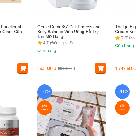
 Functional
Genie Demar87 Cell Professional
Thalgo Hi
rợ Giảm Cân
Belly Balance Viên Uống Hỗ Trợ
Cream Ke
Tan Mỡ Bụng
5
(Đánh 
4.7
(Đánh giá: 3)
Còn hàng
Còn hàng
890.000
đ
1.749.600
990.000
đ
-10%
-20%
BÁN
BÁN
CHẠY
CHẠY