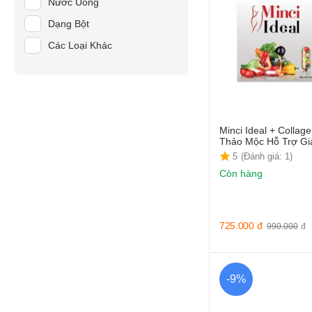
Nước Uống
Janssen Cosmetics
Dạng Bột
Jasmine
Các Loại Khác
Kracie
LMP Thái Lan
Matxi Corp
MD:Ceuticals
Minci Ideal + Collag
Mitechan
Thảo M
5
(Đánh giá: 1)
Noah Legend
Còn hàng
Seizen
Sur.Medic
Xcelens
725.000
đ
990.000
đ
-9%