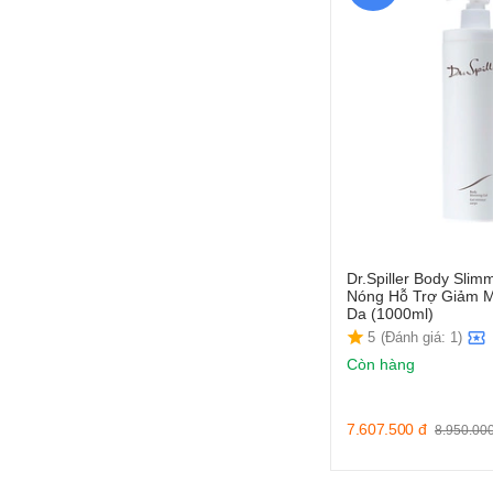
Dr.Spiller Body Slim
Nóng Hỗ Trợ Giảm M
Da (1000ml)
5
(Đánh giá: 1)
Còn hàng
7.607.500
đ
8.950.00