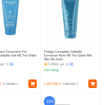
ert Correction For
Thalgo Complete Cellulite
ellulite Gel Hỗ Trợ Giảm
Corrector Kem Hỗ Trợ Giảm Mỡ,
Sần Da Cam
giá: 1)
5
(Đánh giá: 1)
Còn hàng
đ
1.395.000
đ
1.728.000
đ
1.550.000
đ
-15%