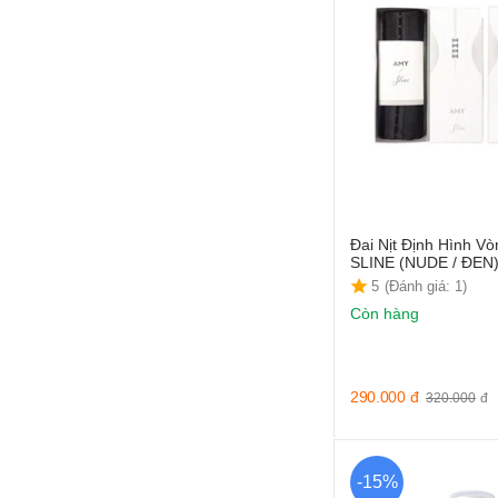
Đai Nịt Định Hình V
SLINE (NUDE / ĐEN
5
(Đánh giá: 1)
Còn hàng
290.000
đ
320.000
đ
-15%