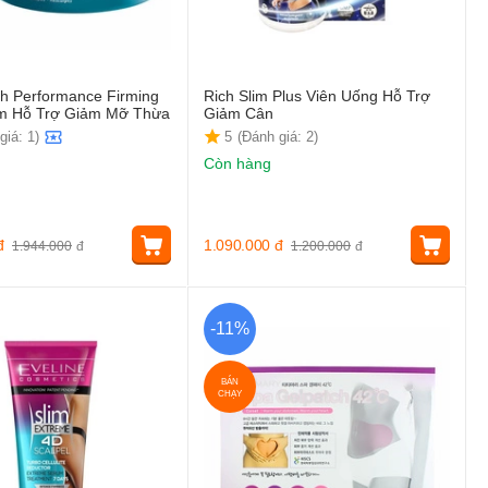
gh Performance Firming
Rich Slim Plus Viên Uống Hỗ Trợ
m Hỗ Trợ Giảm Mỡ Thừa
Giảm Cân
giá: 1)
5
(Đánh giá: 2)
Còn hàng
đ
1.090.000
đ
1.944.000
đ
1.200.000
đ
-11%
BÁN
CHẠY