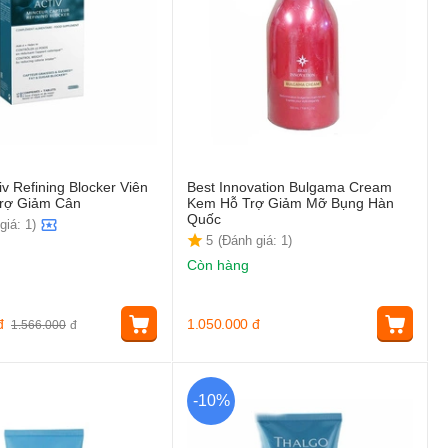
iv Refining Blocker Viên
Best Innovation Bulgama Cream
rợ Giảm Cân
Kem Hỗ Trợ Giảm Mỡ Bụng Hàn
Quốc
giá: 1)
5
(Đánh giá: 1)
Còn hàng
đ
1.050.000
đ
1.566.000
đ
-10%