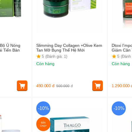
 Bộ Ủ Nóng
Slimming Day Collagen +Olive Kem
Dtoxi I'mp
i Tiến Bản
Tan Mỡ Bụng Thế Hệ Mới
Giảm Cân 
5
(Đánh giá: 1)
5
(Đánh 
Còn hàng
Còn hàng
490.000
đ
1.290.000
500.000
đ
-10%
-10%
BÁN
CHẠY