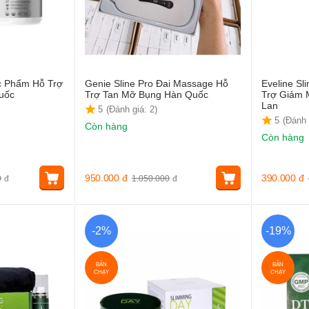
c Phẩm Hỗ Trợ
Genie Sline Pro Đai Massage Hỗ
Eveline S
uốc
Trợ Tan Mỡ Bụng Hàn Quốc
Trợ Giảm 
Lan
5
(Đánh giá: 2)
5
(Đánh 
Còn hàng
Còn hàng
950.000
đ
390.000
đ
0
đ
1.050.000
đ
-2%
-19%
BÁN
BÁN
CHẠY
CHẠY