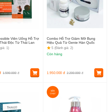
ossible Viên Uống Hỗ Trợ
Combo Hỗ Trợ Giảm Mỡ Bụng
Thải Độc Từ Thái Lan
Hiệu Quả Từ Genie Hàn Quốc
giá: 1)
5
(Đánh giá: 2)
Còn hàng
đ
1.950.000
đ
1.590.000
đ
2.200.000
đ
BÁN
CHẠY