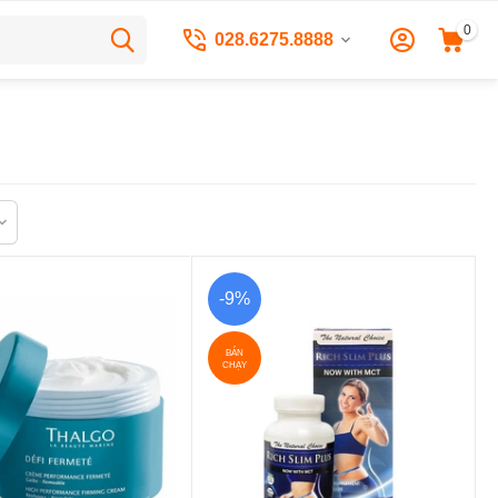
0
028.6275.8888
-9%
BÁN
CHẠY