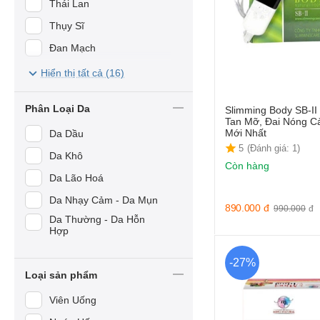
Thái Lan
WinCare
Thụy Sĩ
UMEKEN
Đan Mạch
VICHY
Đức
Hiển thị tất cả (16)
CTV Best Group
Pháp
Giori
Phân Loại Da
Slimming Body SB-II
Úc
Tan Mỡ, Đai Nóng Cả
APPLESLIM
Mới Nhất
Da Dầu
Nhật Bản
5
(Đánh giá: 1)
BQCell
Da Khô
Hàn Quốc
Còn hàng
Bruno Vassari
Da Lão Hoá
Việt Nam
Crystal
Da Nhạy Cảm - Da Mụn
890.000
đ
990.000
đ
Dermica
Da Thường - Da Hỗn
Hợp
Detox
Ella Baché
-27%
Loại sản phẩm
Foellie
Viên Uống
Herbslim