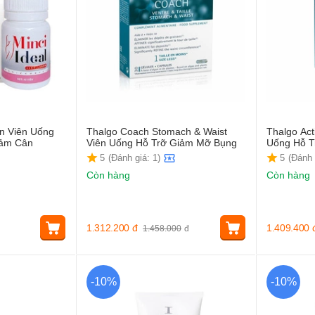
en Viên Uống
Thalgo Coach Stomach & Waist
Thalgo Act
ộc Hỗ Trợ Giảm Cân
Viên Uống Hỗ Trỡ Giảm Mỡ Bụng
Uống Hỗ T
5
(Đánh giá: 1)
5
(Đánh 
Còn hàng
Còn hàng
1.312.200
đ
1.409.400
1.458.000
đ
-10%
-10%