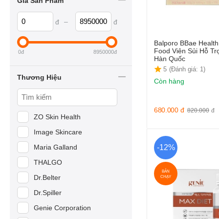
Giá Sản Phẩm
–
đ
đ
Balporo BBae Health
Food Viên Sủi Hỗ T
0
đ
8950000
đ
Hàn Quốc
5
(Đánh giá: 1)
Thương Hiệu
Còn hàng
680.000
đ
820.000
đ
ZO Skin Health
Image Skincare
Maria Galland
-12%
THALGO
BÁN
Dr.Belter
CHẠY
Dr.Spiller
Genie Corporation