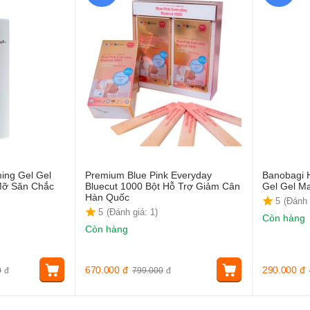
ming Gel Gel
Premium Blue Pink Everyday
Banobagi H
ỡ Săn Chắc
Bluecut 1000 Bột Hỗ Trợ Giảm Cân
Gel Gel M
Hàn Quốc
5
(Đánh 
5
(Đánh giá: 1)
Còn hàng
Còn hàng
670.000
đ
290.000
đ
0
đ
799.000
đ