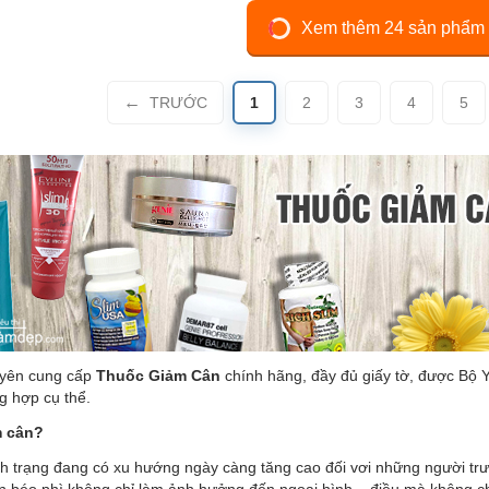
Xem thêm 24 sản phẩm
TRƯỚC
1
2
3
4
5
yên cung cấp
Thuốc Giảm Cân
chính hãng, đầy đủ giấy tờ, được Bộ 
g hợp cụ thể.
m cân?
nh trạng đang có xu hướng ngày càng tăng cao đối vơi những người tr
ân béo phì không chỉ làm ảnh hưởng đến ngoại hình – điều mà không 