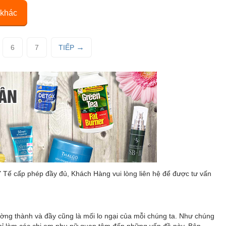
 khác
6
7
TIẾP
Y Tế cấp phép đầy đủ, Khách Hàng vui lòng liên hệ để được tư vấn
ường thành và đầy cũng là mối lo ngại của mỗi chúng ta. Như chúng
chỉ làm các chị em phụ nữ quan tâm đến những vấn đề này. Bên