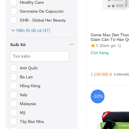
Healthy Care
Germaine De Capuccini
GHB - Global Her Beauty
Infini Premium
Hiển thị tất cả (47)
Genie Max Diet Thự
Mesoestetic
Giảm Cân Từ Hàn Q
Xuất Xứ
5
(Đánh giá: 1)
Slimming Care
Còn hàng
BANOBAGI
BE-MAX
Anh Quốc
Eveline
1.190.000
đ
1.350.00
Ba Lan
H.A HERBAL LLC
Hồng Kông
Healthy Beauty
Italy
-10%
SkinClinic
Malaysia
SlimSpa
Mỹ
Nature Life
Tây Ban Nha
SAMPAR