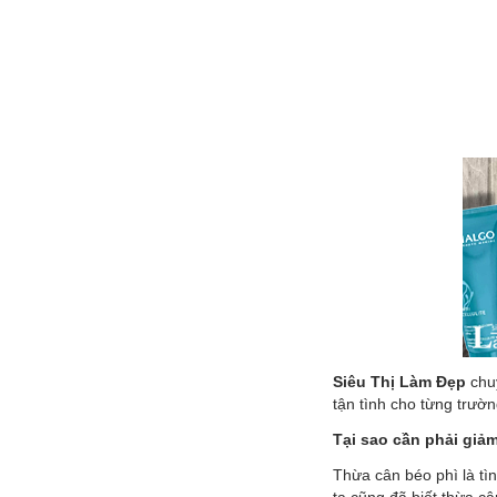
Siêu Thị Làm Đẹp
chu
tận tình cho từng trườn
Tại sao cần phải giả
Thừa cân béo phì là tì
ta cũng đã biết thừa c