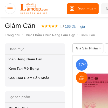
Danh mục
Giảm Cân
166 đánh giá
Trang chủ
/
Thực Phẩm Chức Năng Làm Đẹp
/
Giảm Cân
Giá Sản Phẩm
Danh mục
Viên Uống Giảm Cân
-17%
Kem Tan Mỡ Bụng
BÁN
Các Loại Giảm Cân Khác
CHẠY
Lọc sản phẩm