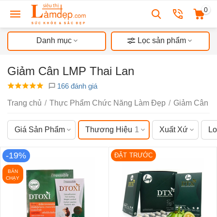
0
Danh mục
Lọc sản phẩm
Giảm Cân LMP Thai Lan
166 đánh giá
Trang chủ
/
Thực Phẩm Chức Năng Làm Đẹp
/
Giảm Cân
/
Giá Sản Phẩm
Thương Hiệu
1
Xuất Xứ
Lo
-19%
ĐẶT TRƯỚC
BÁN
CHẠY