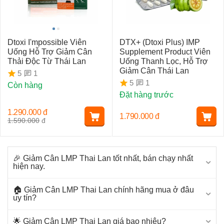
Dtoxi I'mpossible Viên
DTX+ (Dtoxi Plus) IMP
Uống Hỗ Trợ Giảm Cân
Supplement Product Viên
Thải Độc Từ Thái Lan
Uống Thanh Lọc, Hỗ Trợ
Giảm Cân Thái Lan
1
5
1
5
Còn hàng
Đặt hàng trước
1.290.000
đ
1.790.000
đ
1.590.000
đ
🎉 Giảm Cân LMP Thai Lan tốt nhất, bán chạy nhất
hiện nay.
🏠 Giảm Cân LMP Thai Lan chính hãng mua ở đâu
uy tín?
🌟 Giảm Cân LMP Thai Lan giá bao nhiêu?