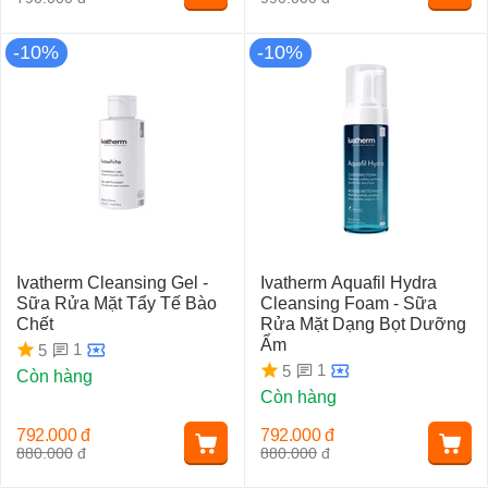
-10%
-10%
Ivatherm Cleansing Gel -
Ivatherm Aquafil Hydra
Sữa Rửa Mặt Tẩy Tế Bào
Cleansing Foam - Sữa
Chết
Rửa Mặt Dạng Bọt Dưỡng
Ẩm
1
5
1
5
Còn hàng
Còn hàng
792.000
đ
792.000
đ
880.000
đ
880.000
đ