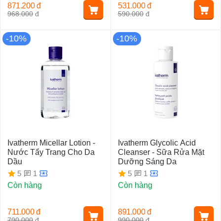
871.200
đ
531.000
đ
968.000
đ
590.000
đ
-10%
-10%
Ivatherm Micellar Lotion -
Ivatherm Glycolic Acid
Nước Tẩy Trang Cho Da
Cleanser - Sữa Rửa Mặt
Dầu
Dưỡng Sáng Da
1
1
5
5
Còn hàng
Còn hàng
711.000
đ
891.000
đ
790.000
đ
990.000
đ