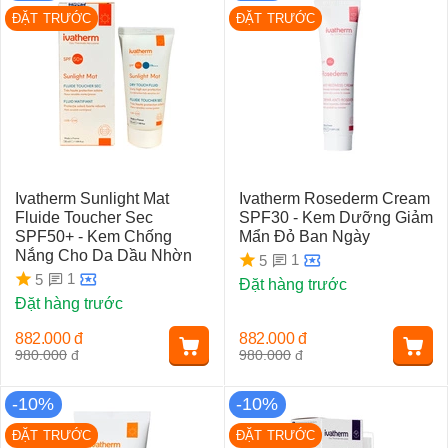
ĐẶT TRƯỚC
ĐẶT TRƯỚC
Ivatherm Sunlight Mat
Ivatherm Rosederm Cream
Fluide Toucher Sec
SPF30 - Kem Dưỡng Giảm
SPF50+ - Kem Chống
Mẩn Đỏ Ban Ngày
Nắng Cho Da Dầu Nhờn
1
5
1
5
Đặt hàng trước
Đặt hàng trước
882.000
đ
882.000
đ
980.000
đ
980.000
đ
-10%
-10%
ĐẶT TRƯỚC
ĐẶT TRƯỚC