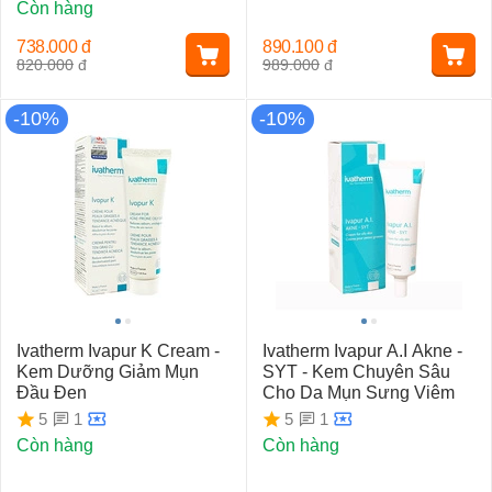
Còn hàng
738.000
đ
890.100
đ
820.000
đ
989.000
đ
-10%
-10%
Ivatherm Ivapur K Cream -
Ivatherm Ivapur A.I Akne -
Kem Dưỡng Giảm Mụn
SYT - Kem Chuyên Sâu
Đầu Đen
Cho Da Mụn Sưng Viêm
1
1
5
5
Còn hàng
Còn hàng