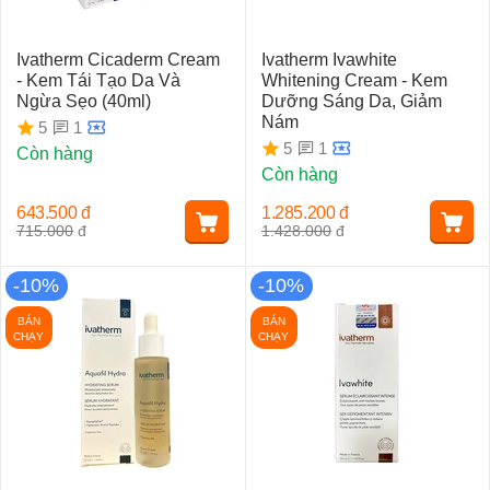
Ivatherm Cicaderm Cream
Ivatherm Ivawhite
- Kem Tái Tạo Da Và
Whitening Cream - Kem
Ngừa Sẹo (40ml)
Dưỡng Sáng Da, Giảm
Nám
1
5
1
5
Còn hàng
Còn hàng
643.500
đ
1.285.200
đ
715.000
đ
1.428.000
đ
-10%
-10%
BÁN
BÁN
CHẠY
CHẠY