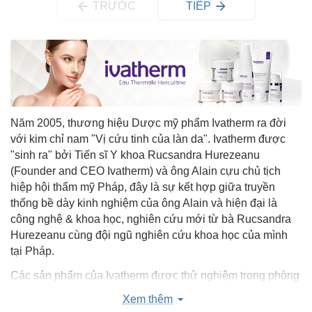
TRƯỚC
TIẾP
Năm 2005, thương hiệu Dược mỹ phẩm Ivatherm ra đời
với kim chỉ nam "Vị cứu tinh của làn da". Ivatherm được
"sinh ra" bởi Tiến sĩ Y khoa Rucsandra Hurezeanu
(Founder and CEO Ivatherm) và ông Alain cựu chủ tịch
hiệp hội thẩm mỹ Pháp, đây là sự kết hợp giữa truyền
thống bề dày kinh nghiệm của ông Alain và hiện đại là
công nghệ & khoa học, nghiên cứu mới từ bà Rucsandra
Hurezeanu cùng đội ngũ nghiên cứu khoa học của mình
tại Pháp.
Các sản phẩm của Ivatherm được thử nghiệm trong phòng
thí nghiệm và lâm sàng để chứng minh hiệu quả, được bác
Xem thêm
sĩ da liễu khuyên dùng.