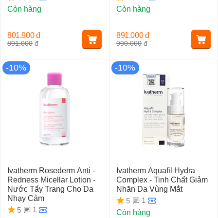
Còn hàng
Còn hàng
801.900
đ
891.000
đ
891.000
đ
990.000
đ
-10%
-10%
Ivatherm Rosederm Anti -
Ivatherm Aquafil Hydra
Redness Micellar Lotion -
Complex - Tinh Chất Giảm
Nước Tẩy Trang Cho Da
Nhăn Da Vùng Mắt
Nhạy Cảm
1
5
1
5
Còn hàng