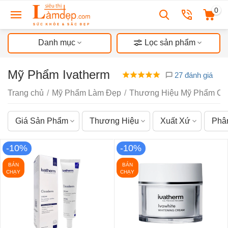
0
Danh mục
Lọc sản phẩm
Mỹ Phẩm Ivatherm
27 đánh giá
Trang chủ
/
Mỹ Phẩm Làm Đẹp
/
Thương Hiệu Mỹ Phẩm Ch
Giá Sản Phẩm
Thương Hiệu
Xuất Xứ
Phâ
-10%
-10%
BÁN
BÁN
CHẠY
CHẠY