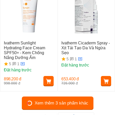
Ivatherm Sunlight
Ivatherm Cicaderm Spray -
Hydrating Face Cream
Xịt Tái Tạo Da Và Ngừa
SPF50+ - Kem Chống
Sẹo
Nắng Dưỡng Ẩm
1
5
1
5
Đặt hàng trước
Đặt hàng trước
898.200
đ
653.400
đ
998.000
đ
726.000
đ
Xem thêm 3 sản phẩm khác