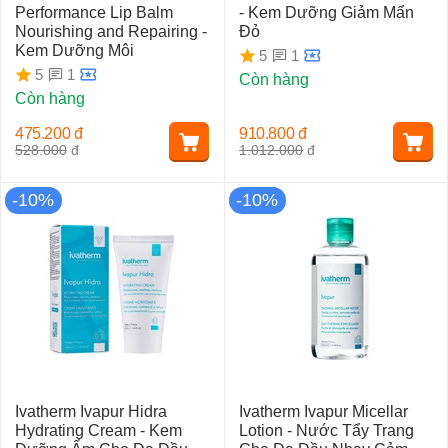
Performance Lip Balm
- Kem Dưỡng Giảm Mẩn
Nourishing and Repairing -
Đỏ
Kem Dưỡng Môi
1
5
1
5
Còn hàng
Còn hàng
475.200
đ
910.800
đ
528.000
đ
1.012.000
đ
-10%
-10%
Ivatherm Ivapur Hidra
Ivatherm Ivapur Micellar
Hydrating Cream - Kem
Lotion - Nước Tẩy Trang