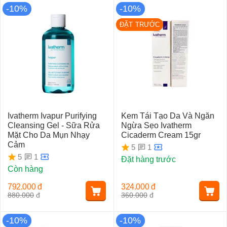
-10%
-10%
ĐẶT TRƯỚC
Ivatherm Ivapur Purifying
Kem Tái Tạo Da Và Ngăn
Cleansing Gel - Sữa Rửa
Ngừa Sẹo Ivatherm
Mặt Cho Da Mụn Nhạy
Cicaderm Cream 15gr
Cảm
1
5
1
5
Đặt hàng trước
Còn hàng
792.000
đ
324.000
đ
880.000
đ
360.000
đ
-10%
-10%