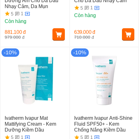
Dưỡng Ẩm Cho Da Dầu
Cho Da Dầu Nhạy Cảm
Nhạy Cảm, Da Mụn
1
5
1
5
Còn hàng
Còn hàng
881.100
đ
639.000
đ
979.000
đ
710.000
đ
-10%
-10%
Ivatherm Ivapur Mat
Ivatherm Ivapur Anti-Shine
Mattifying Cream - Kem
Fluid SPF50+ - Kem
Dưỡng Kiềm Dầu
Chống Nắng Kiềm Dầu
1
1
5
5