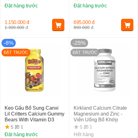
Đặt hàng trước
Đặt hàng trước
1.150.000
đ
695.000
đ
1.300.000
đ
890.000
đ
-8%
-25%
ĐẶT TRƯỚC
ĐẶT TRƯỚC
Kẹo Gấu Bổ Sung Canxi
Kirkland Calcium Citrate
Lil Critters Calcium Gummy
Magnesium and Zinc -
Bears With Vitamin D3
Viên Uống Bổ Khớp
1
1
5
5
Đặt hàng trước
Hết hàng