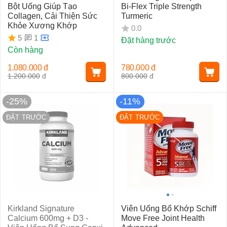
Bột Uống Giúp Tạo
Bi-Flex Triple Strength
Collagen, Cải Thiện Sức
Turmeric
Khỏe Xương Khớp
0.0
1
5
Đặt hàng trước
Còn hàng
1.080.000
đ
780.000
đ
1.200.000
đ
800.000
đ
-25%
-11%
ĐẶT TRƯỚC
ĐẶT TRƯỚC
Kirkland Signature
Viên Uống Bổ Khớp Schiff
Calcium 600mg + D3 -
Move Free Joint Health