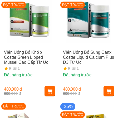
ĐẶT TRƯỚC
ĐẶT TRƯỚC
Viên Uống Bổ Khớp
Viên Uống Bổ Sung Canxi
Costar Green Lipped
Costar Liquid Calcium Plus
Mussel Cao Cấp Từ Úc
D3 Từ Úc
1
1
5
5
Đặt hàng trước
Đặt hàng trước
480.000
đ
480.000
đ
600.000
đ
600.000
đ
-25%
ĐẶT TRƯỚC
ĐẶT TRƯỚC