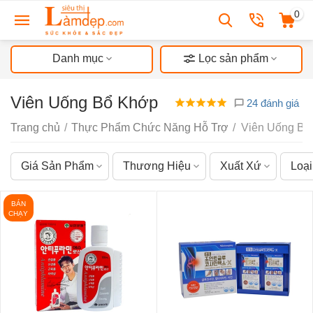
0
Danh mục
Lọc sản phẩm
Viên Uống Bổ Khớp
24 đánh giá
Trang chủ
/
Thực Phẩm Chức Năng Hỗ Trợ
/
Viên Uống Bổ
Giá Sản Phẩm
Thương Hiệu
Xuất Xứ
Loạ
BÁN
CHẠY