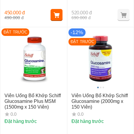
450.000
đ
520.000
đ
490.000
đ
690.000
đ
-12%
ĐẶT TRƯỚC
ĐẶT TRƯỚC
Viên Uống Bổ Khớp Schiff
Viên Uống Bổ Khớp Schiff
Glucosamine Plus MSM
Glucosamine (2000mg x
(1500mg x 150 Viên)
150 Viên)
0.0
0.0
Đặt hàng trước
Đặt hàng trước