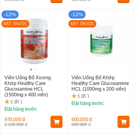
-12%
-12%
ĐẶT TRƯỚC
ĐẶT TRƯỚC
Viên Uống Bổ Xương
Viên Uống Bổ Khớp
Khớp Healthy Care
Healthy Care Glucosamine
Glucosamine HCL
HCL (1000mg x 200 viên)
(1500mg x 400 viên)
1
5
1
5
Đặt hàng trước
Đặt hàng trước
970.000
đ
600.000
đ
1.100.000
đ
680.000
đ