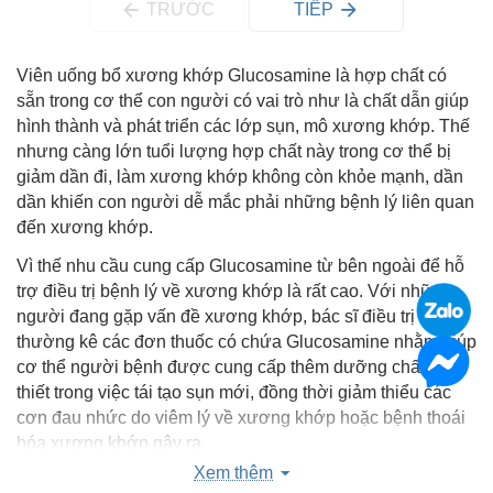
TRƯỚC
TIẾP
Viên uống bổ xương khớp Glucosamine là hợp chất có
sẵn trong cơ thể con người có vai trò như là chất dẫn giúp
hình thành và phát triển các lớp sụn, mô xương khớp. Thế
nhưng càng lớn tuổi lượng hợp chất này trong cơ thể bị
giảm dần đi, làm xương khớp không còn khỏe mạnh, dần
dần khiến con người dễ mắc phải những bệnh lý liên quan
đến xương khớp.
Vì thế nhu cầu cung cấp Glucosamine từ bên ngoài để hỗ
trợ điều trị bệnh lý về xương khớp là rất cao. Với những
người đang gặp vấn đề xương khớp, bác sĩ điều trị
thường kê các đơn thuốc có chứa Glucosamine nhằm giúp
cơ thể người bệnh được cung cấp thêm dưỡng chất cần
thiết trong việc tái tạo sụn mới, đồng thời giảm thiểu các
cơn đau nhức do viêm lý về xương khớp hoặc bệnh thoái
hóa xương khớp gây ra.
Xem thêm
Các loại thuốc bổ xương khớp được sử dụng phổ biến bởi