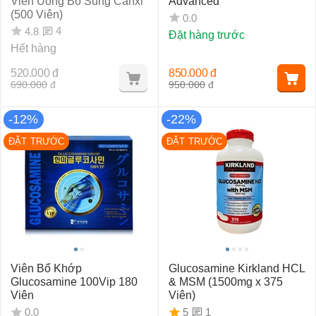
Viên Uống Bổ Sung Canxi
Advanced
(500 Viên)
0.0
4
4.8
Đặt hàng trước
Hết hàng
520.000
đ
850.000
đ
690.000
đ
950.000
đ
-12%
-22%
ĐẶT TRƯỚC
ĐẶT TRƯỚC
Viên Bổ Khớp
Glucosamine Kirkland HCL
Glucosamine 100Vip 180
& MSM (1500mg x 375
Viên
Viên)
1
0.0
5