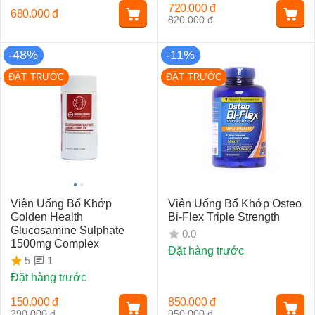
720.000
đ
680.000
đ
820.000
đ
-48%
-11%
ĐẶT TRƯỚC
ĐẶT TRƯỚC
Viên Uống Bổ Khớp
Viên Uống Bổ Khớp Osteo
Golden Health
Bi-Flex Triple Strength
Glucosamine Sulphate
0.0
1500mg Complex
Đặt hàng trước
1
5
Đặt hàng trước
150.000
đ
850.000
đ
290.000
đ
950.000
đ