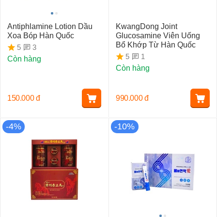
Antiphlamine Lotion Dầu
KwangDong Joint
Xoa Bóp Hàn Quốc
Glucosamine Viên Uống
Bổ Khớp Từ Hàn Quốc
3
5
1
5
Còn hàng
Còn hàng
150.000
đ
990.000
đ
-4%
-10%