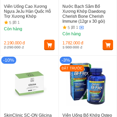
Viên Uống Cao Xương
Nước Bạch Sâm Bổ
Ngựa JeJu Hàn Quốc Hỗ
Xương Khớp Daedong
Trợ Xương Khớp
Cherish Bone Cherish
Immune (12gr x 30 gói)
1
5
1
5
Còn hàng
Còn hàng
2.190.000
đ
1.782.000
đ
2.290.000
đ
1.980.000
đ
-10%
-3%
ĐẶT TRƯỚC
SkinClinic SC-ON Glicina
Viên Uống Bổ Khớp Osteo