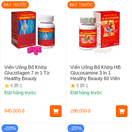
ĐẶT TRƯỚC
ĐẶT TRƯỚC
Viên Uống Bổ Khớp
Viên Uống Bổ Khớp HB
Glucollagen 7 in 1 Từ
Glucosamine 3 In 1
Healthy Beauty
Healthy Beauty 60 Viên
1
1
4
5
Đặt hàng trước
Đặt hàng trước
945.000
đ
286.000
đ
-20%
-20%