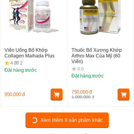
Viên Uống Bổ Khớp
Thuốc Bổ Xương Khớp
Collagen Maihada Plus
Arthro Max Của Mỹ (60
Viên)
2
4
0.0
Đặt hàng trước
Đặt hàng trước
750.000
đ
950.000
đ
1.000.000
đ
Xem thêm 9 sản phẩm khác