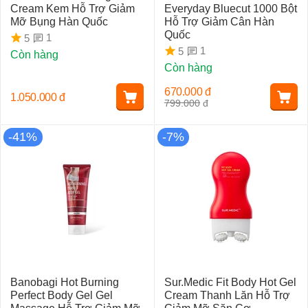
Cream Kem Hỗ Trợ Giảm
Everyday Bluecut 1000 Bột
Mỡ Bụng Hàn Quốc
Hỗ Trợ Giảm Cân Hàn
Quốc
1
5
1
5
Còn hàng
Còn hàng
670.000
đ
1.050.000
đ
799.000
đ
-41%
-7%
Banobagi Hot Burning
Sur.Medic Fit Body Hot Gel
Perfect Body Gel Gel
Cream Thanh Lăn Hỗ Trợ