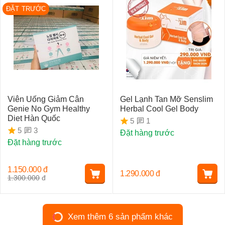
ĐẶT TRƯỚC
Viên Uống Giảm Cân
Gel Lạnh Tan Mỡ Senslim
Genie No Gym Healthy
Herbal Cool Gel Body
Diet Hàn Quốc
1
5
3
5
Đặt hàng trước
Đặt hàng trước
1.150.000
đ
1.290.000
đ
1.300.000
đ
Xem thêm 6 sản phẩm khác