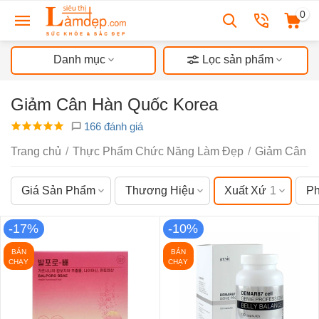
0
Danh mục
Lọc sản phẩm
Giảm Cân Hàn Quốc Korea
166 đánh giá
Trang chủ
/
Thực Phẩm Chức Năng Làm Đẹp
/
Giảm Cân
/
Giá Sản Phẩm
Thương Hiệu
Xuất Xứ
1
Ph
-17%
-10%
BÁN
BÁN
CHẠY
CHẠY