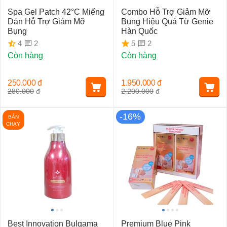
Spa Gel Patch 42°C Miếng
Combo Hỗ Trợ Giảm Mỡ
Dán Hỗ Trợ Giảm Mỡ
Bụng Hiệu Quả Từ Genie
Bụng
Hàn Quốc
2
2
4
5
Còn hàng
Còn hàng
250.000
đ
1.950.000
đ
280.000
đ
2.200.000
đ
-16%
BÁN
CHẠY
Best Innovation Bulgama
Premium Blue Pink