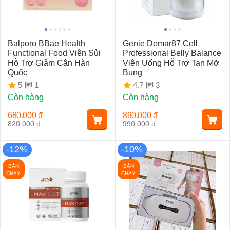
Balporo BBae Health
Genie Demar87 Cell
Functional Food Viên Sủi
Professional Belly Balance
Hỗ Trợ Giảm Cân Hàn
Viên Uống Hỗ Trợ Tan Mỡ
Quốc
Bụng
1
3
5
4.7
Còn hàng
Còn hàng
680.000
đ
890.000
đ
820.000
đ
990.000
đ
-12%
-10%
BÁN
BÁN
CHẠY
CHẠY