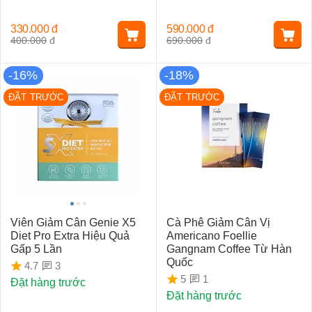
330.000
đ
590.000
đ
400.000
đ
690.000
đ
-16%
-18%
ĐẶT TRƯỚC
ĐẶT TRƯỚC
Viên Giảm Cân Genie X5
Cà Phê Giảm Cân Vị
Diet Pro Extra Hiệu Quả
Americano Foellie
Gấp 5 Lần
Gangnam Coffee Từ Hàn
Quốc
3
4.7
1
5
Đặt hàng trước
Đặt hàng trước