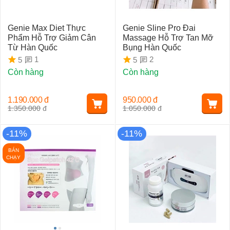
Genie Max Diet Thực
Genie Sline Pro Đai
Phẩm Hỗ Trợ Giảm Cân
Massage Hỗ Trợ Tan Mỡ
Từ Hàn Quốc
Bụng Hàn Quốc
1
2
5
5
Còn hàng
Còn hàng
1.190.000
đ
950.000
đ
1.350.000
đ
1.050.000
đ
-11%
-11%
BÁN
CHẠY