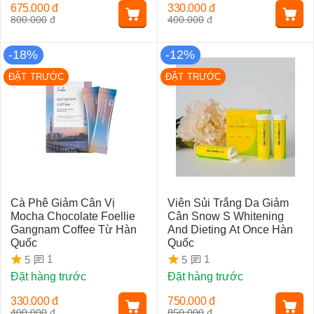
675.000
đ
330.000
đ
800.000
đ
400.000
đ
-18%
-12%
ĐẶT TRƯỚC
ĐẶT TRƯỚC
Cà Phê Giảm Cân Vị
Viên Sủi Trắng Da Giảm
Mocha Chocolate Foellie
Cân Snow S Whitening
Gangnam Coffee Từ Hàn
And Dieting At Once Hàn
Quốc
Quốc
1
1
5
5
Đặt hàng trước
Đặt hàng trước
330.000
đ
750.000
đ
400.000
đ
850.000
đ