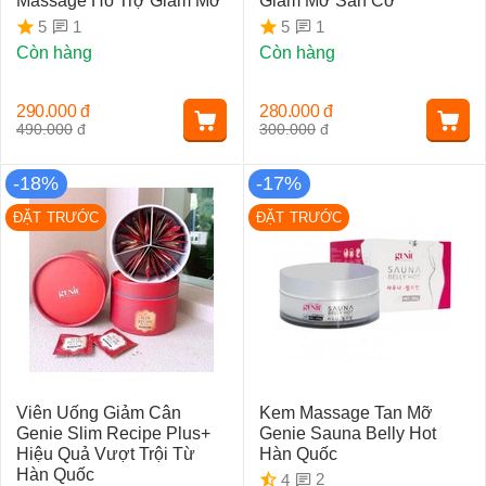
Massage Hỗ Trợ Giảm Mỡ
Giảm Mỡ Săn Cơ
1
1
5
5
Còn hàng
Còn hàng
290.000
đ
280.000
đ
490.000
đ
300.000
đ
-18%
-17%
ĐẶT TRƯỚC
ĐẶT TRƯỚC
Viên Uống Giảm Cân
Kem Massage Tan Mỡ
Genie Slim Recipe Plus+
Genie Sauna Belly Hot
Hiệu Quả Vượt Trội Từ
Hàn Quốc
Hàn Quốc
2
4