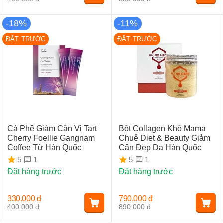
-18%
-11%
ĐẶT TRƯỚC
ĐẶT TRƯỚC
Cà Phê Giảm Cân Vị Tart
Bột Collagen Khô Mama
Cherry Foellie Gangnam
Chuê Diet & Beauty Giảm
Coffee Từ Hàn Quốc
Cân Đẹp Da Hàn Quốc
1
1
5
5
Đặt hàng trước
Đặt hàng trước
330.000
đ
790.000
đ
400.000
đ
890.000
đ