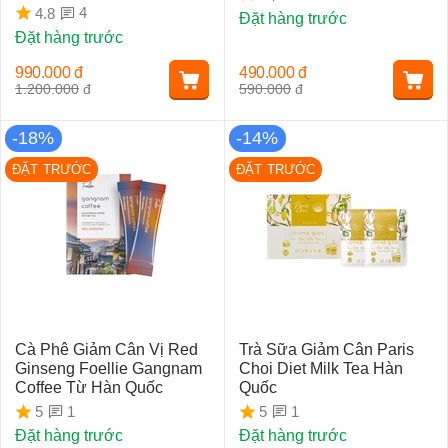
4
4.8
Đặt hàng trước
Đặt hàng trước
990.000
đ
490.000
đ
1.200.000
đ
590.000
đ
-18%
-14%
ĐẶT TRƯỚC
ĐẶT TRƯỚC
Cà Phê Giảm Cân Vị Red
Trà Sữa Giảm Cân Paris
Ginseng Foellie Gangnam
Choi Diet Milk Tea Hàn
Coffee Từ Hàn Quốc
Quốc
1
1
5
5
Đặt hàng trước
Đặt hàng trước