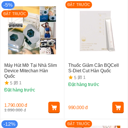
-5%
ĐẶT TRƯỚC
ĐẶT TRƯỚC
Máy Hút Mỡ Tại Nhà Slim
Thuốc Giảm Cân BQCell
Device Mitechan Hàn
S-Diet Cut Hàn Quốc
Quốc
1
5
1
5
Đặt hàng trước
Đặt hàng trước
1.790.000
đ
990.000
đ
1.890.000
đ
-12%
ĐẶT TRƯỚC