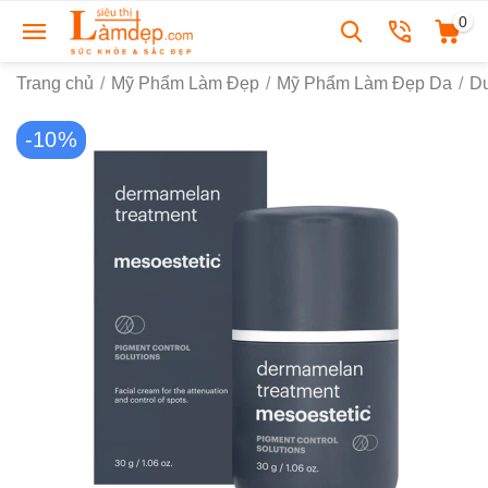
0
Trang chủ
/
Mỹ Phẩm Làm Đẹp
/
Mỹ Phẩm Làm Đẹp Da
/
D
-10%