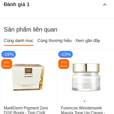
Đánh giá 1
Sản phẩm liên quan
Cùng danh mục
Cùng thương hiệu
Xem gần đây
-15%
-13%
BÁN
BÁN
CHẠY
CHẠY
MartiDerm Pigment Zero
Forencos Wonderwerk
DSP Bright - Tinh Chất
Marula Tone Up Cream -