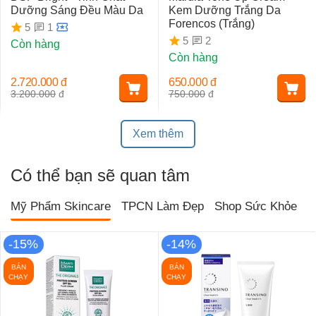
Dưỡng Sáng Đều Màu Da
Kem Dưỡng Trắng Da
Forencos (Trắng)
1
5
2
5
Còn hàng
Còn hàng
2.720.000
đ
650.000
đ
3.200.000
đ
750.000
đ
Xem thêm
Có thể bạn sẽ quan tâm
Mỹ Phẩm Skincare
TPCN Làm Đẹp
Shop Sức Khỏe
T
-15%
-14%
BÁN
BÁN
CHẠY
CHẠY