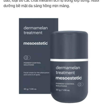
bào, loại bỏ các chất melanin tích tụ trong lớp sừng. Nuôi
dưỡng bề mặt da sáng hồng mịn màng.