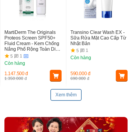
MartiDerm The Originals
Transino Clear Wash EX -
Proteos Screen SPF50+
Sữa Rửa Mặt Cao Cấp Từ
Fluid Cream - Kem Chống
Nhật Bản
Nắng Phổ Rộng Toàn Diện
1
5
Ngừa Lão Hóa, Nám Da
1
5
Còn hàng
Còn hàng
1.147.500
đ
590.000
đ
1.350.000
đ
690.000
đ
Xem thêm