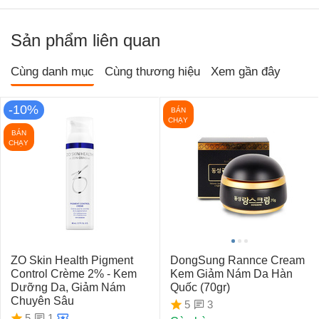
Sản phẩm liên quan
Cùng danh mục
Cùng thương hiệu
Xem gần đây
-10%
BÁN
CHẠY
BÁN
CHẠY
ZO Skin Health Pigment
DongSung Rannce Cream
Control Crème 2% - Kem
Kem Giảm Nám Da Hàn
Dưỡng Da, Giảm Nám
Quốc (70gr)
Chuyên Sâu
3
5
1
5