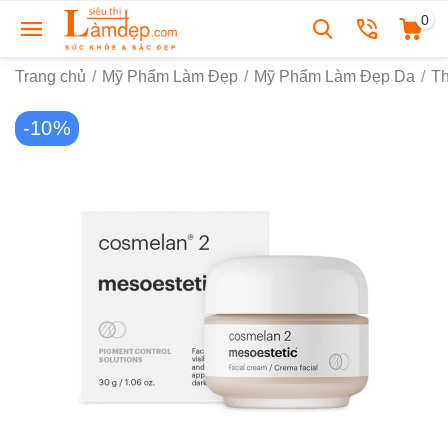
0
Trang chủ
/
Mỹ Phẩm Làm Đẹp
/
Mỹ Phẩm Làm Đẹp Da
/
T
-10%