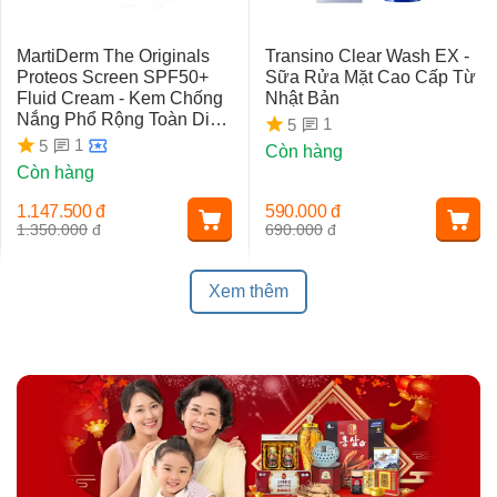
MartiDerm The Originals
Transino Clear Wash EX -
Proteos Screen SPF50+
Sữa Rửa Mặt Cao Cấp Từ
Fluid Cream - Kem Chống
Nhật Bản
Nắng Phổ Rộng Toàn Diện
1
5
Ngừa Lão Hóa, Nám Da
1
5
Còn hàng
Còn hàng
1.147.500
đ
590.000
đ
1.350.000
đ
690.000
đ
Xem thêm