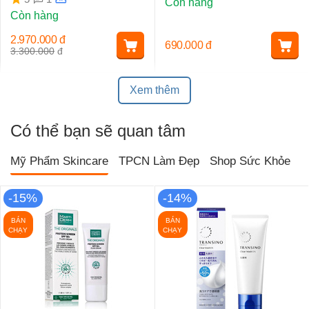
Còn hàng
Còn hàng
2.970.000
đ
690.000
đ
3.300.000
đ
Xem thêm
Có thể bạn sẽ quan tâm
Mỹ Phẩm Skincare
TPCN Làm Đẹp
Shop Sức Khỏe
T
-15%
-14%
BÁN
BÁN
CHẠY
CHẠY