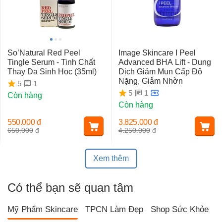
So’Natural Red Peel
Image Skincare I Peel
Tingle Serum - Tinh Chất
Advanced BHA Lift - Dung
Thay Da Sinh Học (35ml)
Dịch Giảm Mụn Cấp Độ
Nặng, Giảm Nhờn
1
5
1
5
Còn hàng
Còn hàng
550.000
đ
3.825.000
đ
650.000
đ
4.250.000
đ
Xem thêm
Có thể bạn sẽ quan tâm
Mỹ Phẩm Skincare
TPCN Làm Đẹp
Shop Sức Khỏe
T