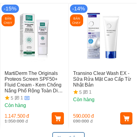
-15%
-14%
BÁN
BÁN
CHẠY
CHẠY
MartiDerm The Originals
Transino Clear Wash EX -
Proteos Screen SPF50+
Sữa Rửa Mặt Cao Cấp Từ
Fluid Cream - Kem Chống
Nhật Bản
Nắng Phổ Rộng Toàn Diện
1
5
Ngừa Lão Hóa, Nám Da
1
5
Còn hàng
Còn hàng
1.147.500
đ
590.000
đ
1.350.000
đ
690.000
đ