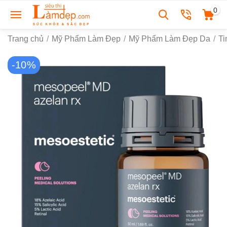
0
Trang chủ
/
Mỹ Phẩm Làm Đẹp
/
Mỹ Phẩm Làm Đẹp Da
/
Ti
-10%