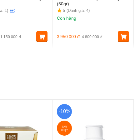
n
(50gr)
á: 1)
5
(Đánh giá: 4)
Còn hàng
3.950.000
đ
1.150.000
đ
4.800.000
đ
-10%
BÁN
CHẠY