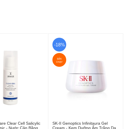
-18%
BÁN
CHẠY
re Clear Cell Salicylic
SK-II Genoptics Infinitaura Gel
Tonic - Nước Cân Bằng
Cream - Kem Dưỡng Ẩm Trắng Da