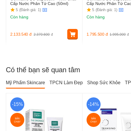
Cấp Nước Phân Tử Cao (50ml)
Cấp Nước Phân Tử Cao
5
(Đánh giá: 1)
5
(Đánh giá: 1)
Còn hàng
Còn hàng
2.133.540
đ
1.795.500
đ
2.370.600
đ
1.995.000
đ
Có thể bạn sẽ quan tâm
Mỹ Phẩm Skincare
TPCN Làm Đẹp
Shop Sức Khỏe
TP
-15%
-14%
BÁN
BÁN
CHẠY
CHẠY