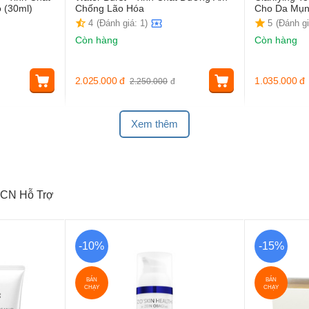
 (30ml)
Chống Lão Hóa
Cho Da Mụ
4
(Đánh giá: 1)
5
(Đánh gi
Còn hàng
Còn hàng
2.025.000
đ
1.035.000
đ
2.250.000
đ
Xem thêm
CN Hỗ Trợ
-10%
-15%
BÁN
BÁN
CHẠY
CHẠY