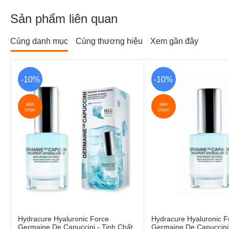
Sản phẩm liên quan
Cùng danh mục
Cùng thương hiệu
Xem gần đây
-10%
-10%
BÁN
BÁN
CHẠY
CHẠY
Hydracure Hyaluronic Force
Hydracure Hyaluronic F
Germaine De Capuccini - Tinh Chất
Germaine De Capuccini - Tinh Chấ