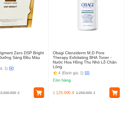
igment Zero DSP Bright
Obagi Clenziderm M.D Pore
t Dưỡng Sáng Đều Màu
Therapy Exfoliating BHA Toner -
Nước Hoa Hồng Thu Nhỏ Lỗ Chân
Lông
á: 1)
4
(Đánh giá: 1)
Còn hàng
1.125.000
đ
3.200.000
đ
1.250.000
đ