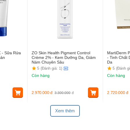
X - Sữa Rửa
ZO Skin Health Pigment Control
MartiDerm P
Bản
Crème 2% - Kem Dưỡng Da, Giảm
- Tinh Chấ
Nám Chuyên Sâu
Da
5
(Đánh giá: 1)
5
(Đánh gi
Còn hàng
Còn hàng
2.970.000
đ
2.720.000
đ
3.300.000
đ
Xem thêm