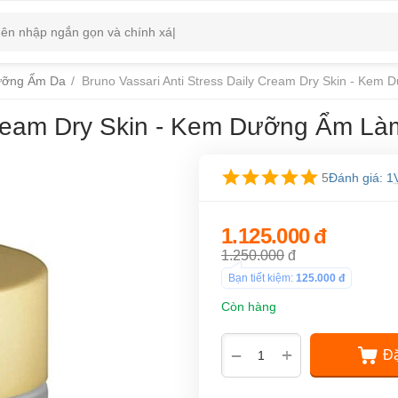
ỡng Ẩm Da
/
Bruno Vassari Anti Stress Daily Cream Dry Skin - Kem
 Cream Dry Skin - Kem Dưỡng Ẩm Là
5
Đánh giá: 1
1.125.000
đ
1.250.000
đ
Bạn tiết kiệm:
125.000
đ
Còn hàng
+
−
Đặ