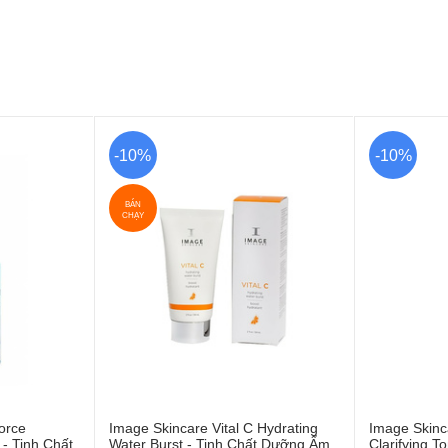
-10%
-10%
BÁN
CHẠY
orce
Image Skincare Vital C Hydrating
Image Skinca
t
Water Burst - Tinh Chất Dưỡng Ẩm
Clarifying 