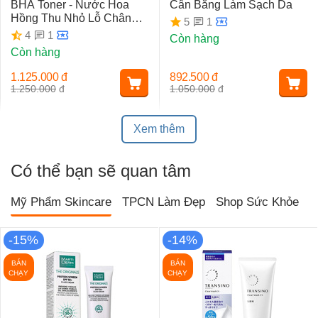
BHA Toner - Nước Hoa
Cân Bằng Làm Sạch Da
Hồng Thu Nhỏ Lỗ Chân
1
5
Lông
1
4
Còn hàng
Còn hàng
1.125.000
đ
892.500
đ
1.250.000
đ
1.050.000
đ
Xem thêm
Có thể bạn sẽ quan tâm
Mỹ Phẩm Skincare
TPCN Làm Đẹp
Shop Sức Khỏe
T
-15%
-14%
BÁN
BÁN
CHẠY
CHẠY