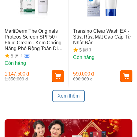
MartiDerm The Originals
Transino Clear Wash EX -
Proteos Screen SPF50+
Sữa Rửa Mặt Cao Cấp Từ
Fluid Cream - Kem Chống
Nhật Bản
Nắng Phổ Rộng Toàn Diện
1
5
Ngừa Lão Hóa, Nám Da
1
5
Còn hàng
Còn hàng
1.147.500
đ
590.000
đ
1.350.000
đ
690.000
đ
Xem thêm