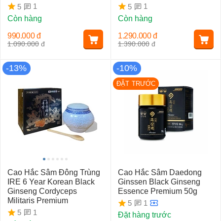
250gr)
1
1
5
5
Còn hàng
Còn hàng
990.000
đ
1.290.000
đ
1.090.000
đ
1.390.000
đ
-13%
-10%
ĐẶT TRƯỚC
Cao Hắc Sâm Đông Trùng
Cao Hắc Sâm Daedong
IRE 6 Year Korean Black
Ginssen Black Ginseng
Ginseng Cordyceps
Essence Premium 50g
Militaris Premium
1
5
1
5
Đặt hàng trước