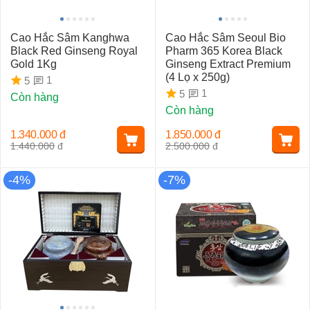
Cao Hắc Sâm Kanghwa
Cao Hắc Sâm Seoul Bio
Black Red Ginseng Royal
Pharm 365 Korea Black
Gold 1Kg
Ginseng Extract Premium
(4 Lọ x 250g)
1
5
1
5
Còn hàng
Còn hàng
1.340.000
đ
1.850.000
đ
1.440.000
đ
2.500.000
đ
-4%
-7%