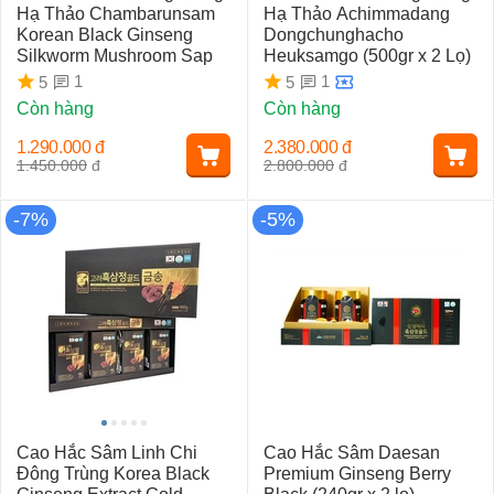
Hạ Thảo Chambarunsam
Hạ Thảo Achimmadang
Korean Black Ginseng
Dongchunghacho
Silkworm Mushroom Sap
Heuksamgo (500gr x 2 Lọ)
1
1
5
5
Còn hàng
Còn hàng
1.290.000
đ
2.380.000
đ
1.450.000
đ
2.800.000
đ
-7%
-5%
Cao Hắc Sâm Linh Chi
Cao Hắc Sâm Daesan
Đông Trùng Korea Black
Premium Ginseng Berry