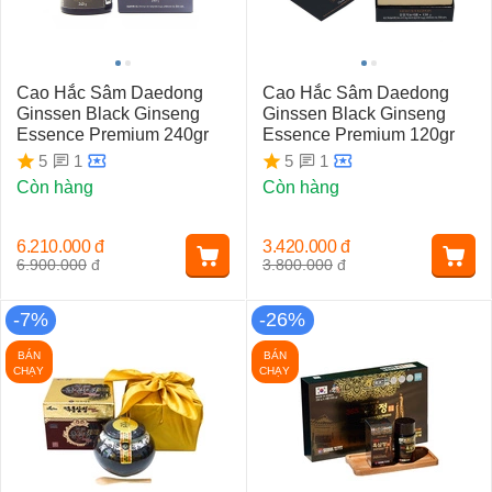
Cao Hắc Sâm Daedong
Cao Hắc Sâm Daedong
Ginssen Black Ginseng
Ginssen Black Ginseng
Essence Premium 240gr
Essence Premium 120gr
1
1
5
5
Còn hàng
Còn hàng
6.210.000
đ
3.420.000
đ
6.900.000
đ
3.800.000
đ
-7%
-26%
BÁN
BÁN
CHẠY
CHẠY