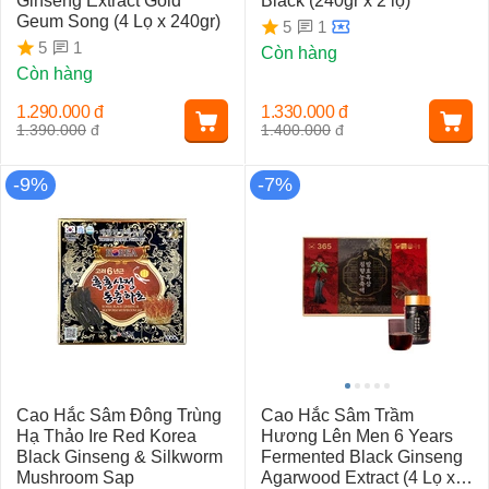
Ginseng Extract Gold
Black (240gr x 2 lọ)
Geum Song (4 Lọ x 240gr)
1
5
1
5
Còn hàng
Còn hàng
1.290.000
đ
1.330.000
đ
1.390.000
đ
1.400.000
đ
-9%
-7%
Cao Hắc Sâm Đông Trùng
Cao Hắc Sâm Trầm
Hạ Thảo Ire Red Korea
Hương Lên Men 6 Years
Black Ginseng & Silkworm
Fermented Black Ginseng
Mushroom Sap
Agarwood Extract (4 Lọ x