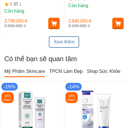
Hàn Quốc
1
5
Còn hàng
Còn hàng
2.790.000
đ
2.940.000
đ
2.900.000
đ
3.100.000
đ
Xem thêm
Có thể bạn sẽ quan tâm
Mỹ Phẩm Skincare
TPCN Làm Đẹp
Shop Sức Khỏe
T
-15%
-14%
BÁN
BÁN
CHẠY
CHẠY