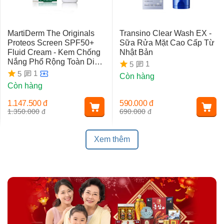
MartiDerm The Originals
Transino Clear Wash EX -
Proteos Screen SPF50+
Sữa Rửa Mặt Cao Cấp Từ
Fluid Cream - Kem Chống
Nhật Bản
Nắng Phổ Rộng Toàn Diện
1
5
Ngừa Lão Hóa, Nám Da
1
5
Còn hàng
Còn hàng
1.147.500
đ
590.000
đ
1.350.000
đ
690.000
đ
Xem thêm