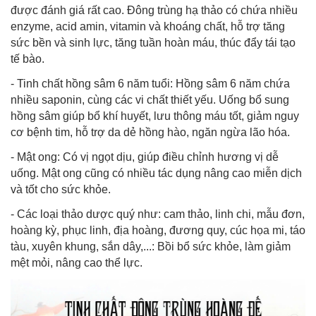
được đánh giá rất cao. Đông trùng hạ thảo có chứa nhiều
enzyme, acid amin, vitamin và khoáng chất, hỗ trợ tăng
sức bền và sinh lực, tăng tuần hoàn máu, thúc đẩy tái tạo
tế bào.
- Tinh chất hồng sâm 6 năm tuổi: Hồng sâm 6 năm chứa
nhiều saponin, cùng các vi chất thiết yếu. Uống bổ sung
hồng sâm giúp bổ khí huyết, lưu thông máu tốt, giảm nguy
cơ bệnh tim, hỗ trợ da dẻ hồng hào, ngăn ngừa lão hóa.
- Mật ong: Có vị ngọt dịu, giúp điều chỉnh hương vị dễ
uống. Mật ong cũng có nhiều tác dụng nâng cao miễn dịch
và tốt cho sức khỏe.
- Các loại thảo dược quý như: cam thảo, linh chi, mẫu đơn,
hoàng kỳ, phục linh, địa hoàng, đương quy, cúc họa mi, táo
tàu, xuyên khung, sắn dây,...: Bồi bổ sức khỏe, làm giảm
mệt mỏi, nâng cao thể lực.