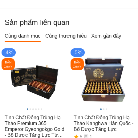
Sản phẩm liên quan
Cùng danh mục
Cùng thương hiệu
Xem gần đây
-4%
-5%
BÁN
BÁN
CHẠY
CHẠY
Tinh Chất Đông Trùng Hạ
Tinh Chất Đông Trùng Hạ
Thảo Premium 365
Thảo Kanghwa Hàn Quốc -
Emperor Gyeongokgo Gold
Bổ Dược Tăng Lực
- Bổ Dược Tăng Lực Từ
1
5