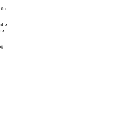
trên
 nhỏ
 mơ
ng