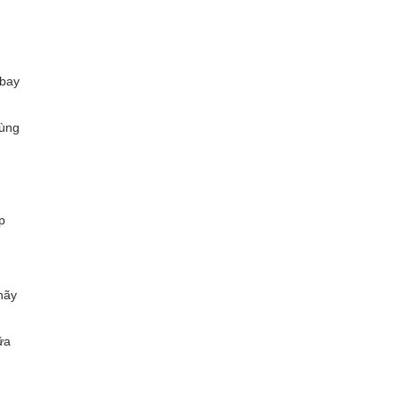
 bay
dùng
p
hãy
ữa