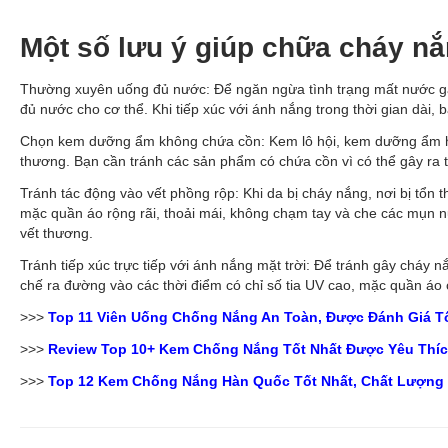
Một số lưu ý giúp chữa cháy nắ
Thường xuyên uống đủ nước: Để ngăn ngừa tình trạng mất nước gây
đủ nước cho cơ thể. Khi tiếp xúc với ánh nắng trong thời gian dài
Chọn kem dưỡng ẩm không chứa cồn: Kem lô hội, kem dưỡng ẩm ho
thương. Bạn cần tránh các sản phẩm có chứa cồn vì có thể gây ra 
Tránh tác động vào vết phồng rộp: Khi da bị cháy nắng, nơi bị tổ
mặc quần áo rộng rãi, thoải mái, không chạm tay và che các mụn n
vết thương.
Tránh tiếp xúc trực tiếp với ánh nắng mặt trời: Để tránh gây cháy n
chế ra đường vào các thời điểm có chỉ số tia UV cao, mặc quần áo
>>>
Top 11 Viên Uống Chống Nắng An Toàn, Được Đánh Giá Tố
>>>
Review Top 10+ Kem Chống Nắng Tốt Nhất Được Yêu Thíc
>>>
Top 12 Kem Chống Nắng Hàn Quốc Tốt Nhất, Chất Lượng