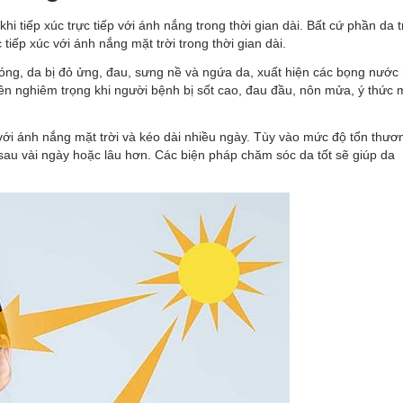
hi tiếp xúc trực tiếp với ánh nắng trong thời gian dài. Bất cứ phần da 
iếp xúc với ánh nắng mặt trời trong thời gian dài.
nóng, da bị đỏ ửng, đau, sưng nề và ngứa da, xuất hiện các bọng nước
nên nghiêm trọng khi người bệnh bị sốt cao, đau đầu, nôn mửa, ý thức
 với ánh nắng mặt trời và kéo dài nhiều ngày. Tùy vào mức độ tổn thươ
 sau vài ngày hoặc lâu hơn. Các biện pháp chăm sóc da tốt sẽ giúp da