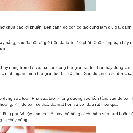
nhờ chứa các lợi khuẩn. Bên cạnh đó còn có tác dụng làm dịu da, đánh
y nắng, sau đó bôi và giữ trên da từ 5 - 10 phút. Cuối cùng bạn hãy 
hơn.
áy nắng trên da, vừa có tác dụng thư giãn rất tốt. Bạn hãy dùng vài
c mát, ngâm mình thư giãn từ 15 - 20 phút. Sau đó làn da sẽ được cấ
sử dụng sữa tươi. Pha sữa tươi không đường vào bồn tắm, sau đó bạn 
hương. Khi đó bạn sẽ thấy da mát hơn và bớt đau rát hiệu quả.
 lãng phí. Vì vậy bạn có thể thay thế bằng cách thấm sữa tươi hoặc s
g bị cháy nắng.