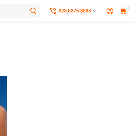
0
028.6275.8888