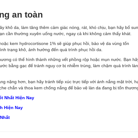
ng an toàn
 khô da, làm tăng thêm cảm giác nóng, rát, khó chịu, bạn hãy bổ su
, bạn cần thường xuyên uống nước, ngay cả khi không cảm thấy khát.
ặc kem hydrocortisone 1% sẽ giúp phục hồi, bảo vệ da vùng tổn
tình trạng khô, ảnh hưởng đến quá trình
phục hồi da
.
n thương có thể hình thành những vết phồng rộp hoặc mụn nước. Bạn hã
ước bằng gạc để tránh nguy cơ bị nhiễm trùng, làm chậm quá trình là
ắng nặng hơn, bạn hãy tránh tiếp xúc trực tiếp với ánh nắng mặt trời, h
 che chắn và thoa kem chống nắng để bảo vệ làn da đang bị tổn thươn
t Nhất Hiện Nay
h Hiện Nay
 Nhất