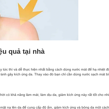
u quả tại nhà
 tức thì và dễ thực hiện nhất bằng cách dùng nước mát để hạ nhiệt đ
ránh gây kích ứng da. Thay vào đó bạn chỉ cần dùng nước sạch mát b
hời có khả năng làm mát, làm dịu da, giảm kích ứng này rất tốt cho n
i mặt nạ lên da để
cung cấp độ ẩm
, giảm kích ứng và bỏng da một các