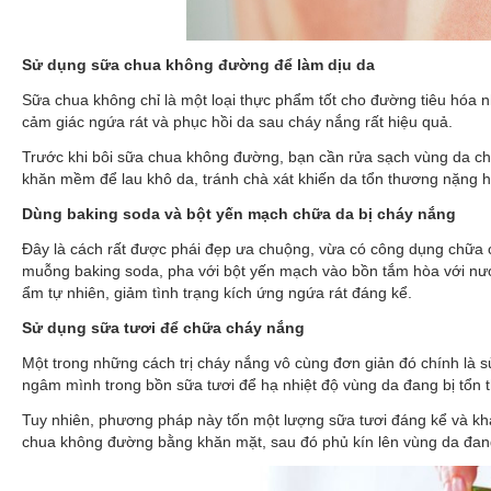
Sử dụng sữa chua không đường để làm dịu da
Sữa chua không chỉ là một loại thực phẩm tốt cho đường tiêu hóa 
cảm giác ngứa rát và phục hồi da sau cháy nắng rất hiệu quả.
Trước khi bôi sữa chua không đường, bạn cần rửa sạch vùng da chá
khăn mềm để lau khô da, tránh chà xát khiến da tổn thương nặng 
Dùng baking soda và bột yến mạch chữa da bị cháy nắng
Đây là cách rất được phái đẹp ưa chuộng, vừa có công dụng chữa ch
muỗng baking soda, pha với bột yến mạch vào bồn tắm hòa với nướ
ẩm tự nhiên, giảm tình trạng kích ứng ngứa rát đáng kể.
Sử dụng sữa tươi để chữa cháy nắng
Một trong những cách trị cháy nắng vô cùng đơn giản đó chính là 
ngâm mình trong bồn sữa tươi để hạ nhiệt độ vùng da đang bị tổn t
Tuy nhiên, phương pháp này tốn một lượng sữa tươi đáng kể và khá
chua không đường bằng khăn mặt, sau đó phủ kín lên vùng da đan