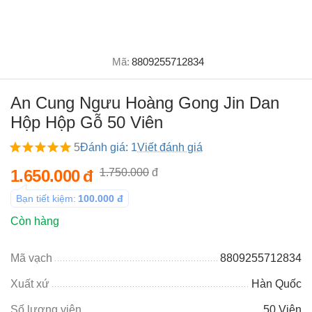
Mã:
8809255712834
An Cung Ngưu Hoàng Gong Jin Dan
Hộp Hộp Gỗ 50 Viên
5
Đánh giá: 1
Viết đánh giá
1.650.000
đ
1.750.000
đ
Bạn tiết kiệm:
100.000
đ
Còn hàng
Mã vạch
8809255712834
Xuất xứ
Hàn Quốc
Số lượng viên
50 Viên