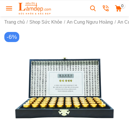
0
Trang chủ
/
Shop Sức Khỏe
/
An Cung Ngưu Hoàng
/
An C
-6%