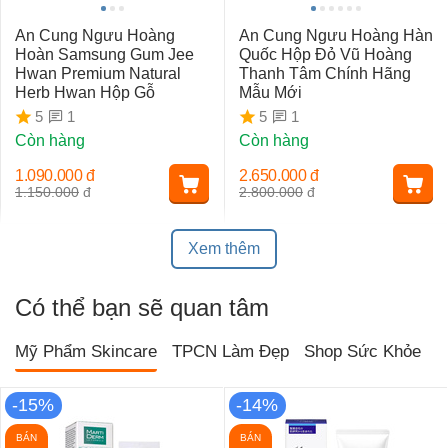
An Cung Ngưu Hoàng
An Cung Ngưu Hoàng Hàn
Hoàn Samsung Gum Jee
Quốc Hộp Đỏ Vũ Hoàng
Hwan Premium Natural
Thanh Tâm Chính Hãng
Herb Hwan Hộp Gỗ
Mẫu Mới
1
1
5
5
Còn hàng
Còn hàng
1.090.000
đ
2.650.000
đ
1.150.000
đ
2.800.000
đ
Xem thêm
Có thể bạn sẽ quan tâm
Mỹ Phẩm Skincare
TPCN Làm Đẹp
Shop Sức Khỏe
T
-15%
-14%
BÁN
BÁN