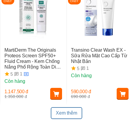
CHẠY
CHẠY
MartiDerm The Originals
Transino Clear Wash EX -
Proteos Screen SPF50+
Sữa Rửa Mặt Cao Cấp Từ
Fluid Cream - Kem Chống
Nhật Bản
Nắng Phổ Rộng Toàn Diện
1
5
Ngừa Lão Hóa, Nám Da
1
5
Còn hàng
Còn hàng
1.147.500
đ
590.000
đ
1.350.000
đ
690.000
đ
Xem thêm