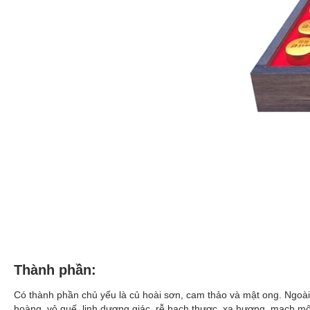
Thành phần:
Có thành phần chủ yếu là củ hoài sơn, cam thảo và mật ong. Ngoài 
hoàng, vỏ quế, linh dương giác, rễ bạch thược, xạ hương, mạch mô