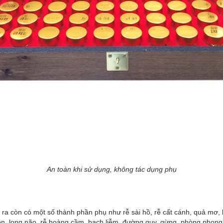
An toàn khi sử dụng, không tác dụng phụ
ra còn có một số thành phần phụ như rễ sài hồ, rễ cất cánh, quả mơ, 
n, long não, rễ hoàng cầm, bạch liễm, đường quy, gừng, phòng phong,