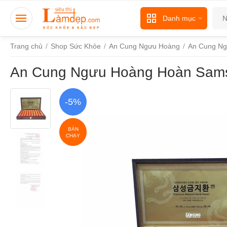
Danh mục
Trang chủ
/
Shop Sức Khỏe
/
An Cung Ngưu Hoàng
/
An Cung N
An Cung Ngưu Hoàng Hoàn Sams
-5%
BÁN
CHẠY