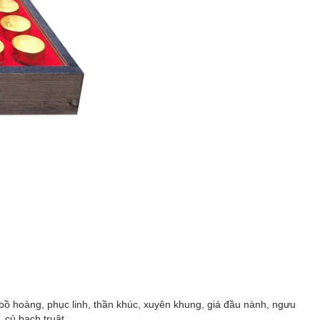
bồ hoàng, phục linh, thần khúc, xuyên khung, giá đầu nành, ngưu
 củ bạch truật.