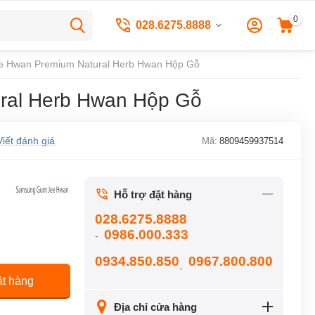
0
028.6275.8888
 Hwan Premium Natural Herb Hwan Hộp Gỗ
ral Herb Hwan Hộp Gỗ
Viết đánh giá
Mã:
8809459937514
Hỗ trợ đặt hàng
028.6275.8888
0986.000.333
-
0934.850.850
0967.800.800
-
t hàng
Địa chỉ cửa hàng