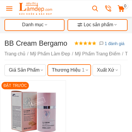
0
Danh mục
Lọc sản phẩm
BB Cream Bergamo
1 đánh giá
Trang chủ
/
Mỹ Phẩm Làm Đẹp
/
Mỹ Phẩm Trang Điểm
/
Tr
Giá Sản Phẩm
Thương Hiệu
1
Xuất Xứ
ĐẶT TRƯỚC