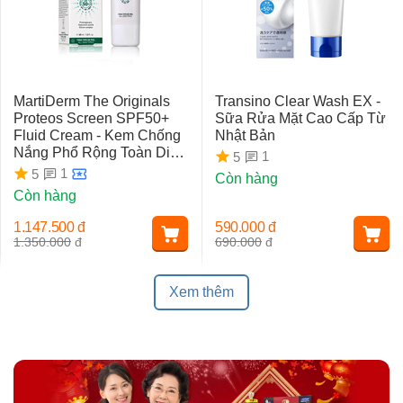
MartiDerm The Originals
Transino Clear Wash EX -
Proteos Screen SPF50+
Sữa Rửa Mặt Cao Cấp Từ
Fluid Cream - Kem Chống
Nhật Bản
Nắng Phổ Rộng Toàn Diện
1
5
Ngừa Lão Hóa, Nám Da
1
5
Còn hàng
Còn hàng
1.147.500
đ
590.000
đ
1.350.000
đ
690.000
đ
Xem thêm