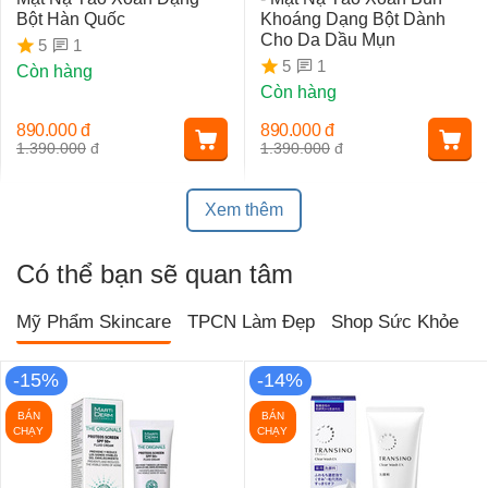
Bột Hàn Quốc
Khoáng Dạng Bột Dành
Cho Da Dầu Mụn
1
5
1
5
Còn hàng
Còn hàng
890.000
đ
890.000
đ
1.390.000
đ
1.390.000
đ
Xem thêm
Có thể bạn sẽ quan tâm
Mỹ Phẩm Skincare
TPCN Làm Đẹp
Shop Sức Khỏe
T
-15%
-14%
BÁN
BÁN
CHẠY
CHẠY