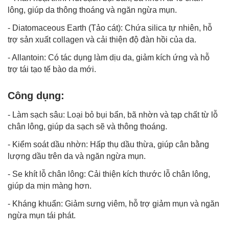
lông, giúp da thông thoáng và ngăn ngừa mụn.​
- Diatomaceous Earth (Tảo cát): Chứa silica tự nhiên, hỗ
trợ sản xuất
collagen
và cải thiện độ đàn hồi của da. ​
- Allantoin: Có tác dụng làm dịu da, giảm kích ứng và hỗ
trợ tái tạo tế bào da mới.​
Công dụng:
- Làm sạch sâu:
Loại bỏ bụi bẩn
, bã nhờn và tạp chất từ lỗ
chân lông, giúp da sạch sẽ và thông thoáng.​
- Kiểm soát dầu nhờn: Hấp thụ dầu thừa, giúp cân bằng
lượng dầu trên da và ngăn ngừa mụn.​
- Se khít lỗ chân lông: Cải thiện kích thước lỗ chân lông,
giúp da mịn màng hơn.​
- Kháng khuẩn: Giảm sưng viêm, hỗ trợ giảm mụn và ngăn
ngừa mụn tái phát.​