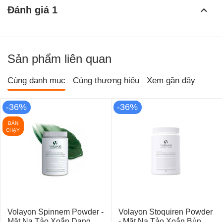
Đánh giá 1
Sản phẩm liên quan
Cùng danh mục
Cùng thương hiệu
Xem gần đây
-36%
-36%
BÁN
CHẠY
Volayon Spinnem Powder -
Volayon Stoquiren Powder
Mặt Nạ Tảo Xoắn Dạng
- Mặt Nạ Tảo Xoắn Bùn