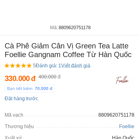
Mã:
8809620751178
Cà Phê Giảm Cân Vị Green Tea Latte
Foellie Gangnam Coffee Từ Hàn Quốc
5
Đánh giá: 1
Viết đánh giá
330.000
đ
400.000
đ
Bạn tiết kiệm:
70.000
đ
Đặt hàng trước
Mã vạch
8809620751178
Thương hiệu
Foellie
Xuất xứ
Hàn Quốc