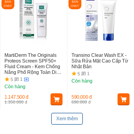
BÁN
BÁN
CHẠY
CHẠY
MartiDerm The Originals
Transino Clear Wash EX -
Proteos Screen SPF50+
Sữa Rửa Mặt Cao Cấp Từ
Fluid Cream - Kem Chống
Nhật Bản
Nắng Phổ Rộng Toàn Diện
1
5
Ngừa Lão Hóa, Nám Da
1
5
Còn hàng
Còn hàng
1.147.500
đ
590.000
đ
1.350.000
đ
690.000
đ
Xem thêm