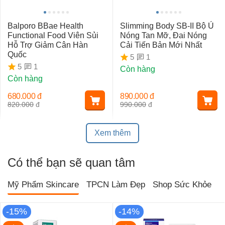
Balporo BBae Health
Slimming Body SB-II Bộ Ủ
Functional Food Viên Sủi
Nóng Tan Mỡ, Đai Nóng
Hỗ Trợ Giảm Cân Hàn
Cải Tiến Bản Mới Nhất
Quốc
1
5
1
5
Còn hàng
Còn hàng
680.000
đ
890.000
đ
820.000
đ
990.000
đ
Xem thêm
Có thể bạn sẽ quan tâm
Mỹ Phẩm Skincare
TPCN Làm Đẹp
Shop Sức Khỏe
T
-15%
-14%