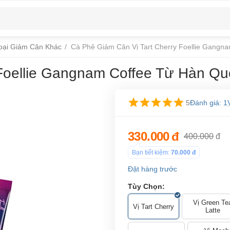
oại Giảm Cân Khác
/
Cà Phê Giảm Cân Vị Tart Cherry Foellie Gangn
 Foellie Gangnam Coffee Từ Hàn Qu
5
Đánh giá: 1
330.000
đ
400.000
đ
Bạn tiết kiệm:
70.000
đ
Đặt hàng trước
Tùy Chọn:
Vị Green Te
Vị Tart Cherry
Latte