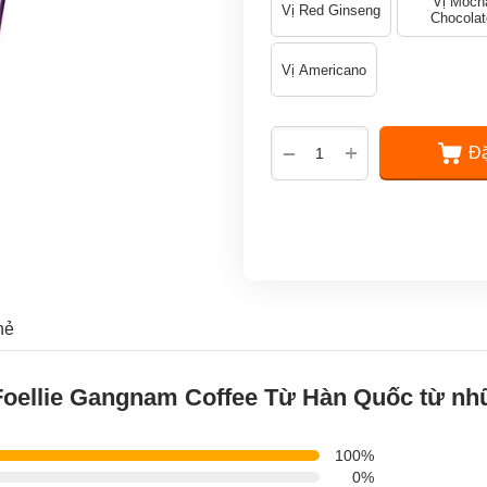
Vị Moch
Vị Red Ginseng
Chocolat
Vị Americano
+
−
Đặ
hẻ
 Foellie Gangnam Coffee Từ Hàn Quốc từ n
100%
0%