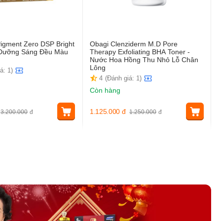
igment Zero DSP Bright
Obagi Clenziderm M.D Pore
t Dưỡng Sáng Đều Màu
Therapy Exfoliating BHA Toner -
Nước Hoa Hồng Thu Nhỏ Lỗ Chân
Lông
á: 1)
4
(Đánh giá: 1)
Còn hàng
1.125.000
đ
3.200.000
đ
1.250.000
đ