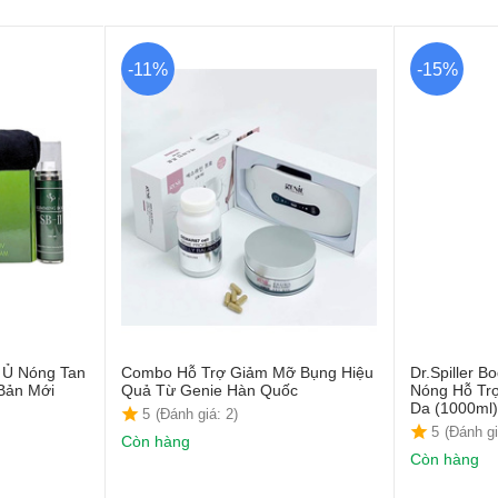
-11%
-15%
ộ Ủ Nóng Tan
Combo Hỗ Trợ Giảm Mỡ Bụng Hiệu
Dr.Spiller B
 Bản Mới
Quả Từ Genie Hàn Quốc
Nóng Hỗ Tr
Da (1000ml
5
(Đánh giá: 2)
5
(Đánh gi
Còn hàng
Còn hàng