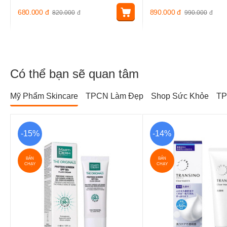
680.000
đ
890.000
đ
820.000
đ
990.000
đ
Có thể bạn sẽ quan tâm
Mỹ Phẩm Skincare
TPCN Làm Đẹp
Shop Sức Khỏe
TP
-15%
-14%
BÁN
BÁN
CHẠY
CHẠY