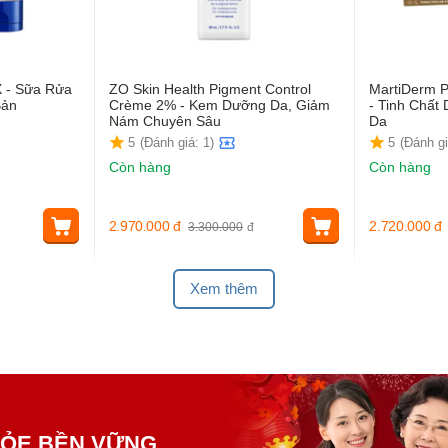
X - Sữa Rửa
ZO Skin Health Pigment Control
MartiDerm P
Bản
Crème 2% - Kem Dưỡng Da, Giảm
- Tinh Chấ
Nám Chuyên Sâu
Da
5
(Đánh giá: 1)
5
(Đánh gi
Còn hàng
Còn hàng
2.970.000
đ
2.720.000
đ
3.300.000
đ
Xem thêm
KHỎE BỀN VỮNG