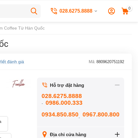
0
028.6275.8888
am Coffee Từ Hàn Quốc
ốc
Viết đánh giá
Mã:
8809620751192
Hỗ trợ đặt hàng
028.6275.8888
0986.000.333
-
0934.850.850
0967.800.800
-
a
Địa chỉ cửa hàng