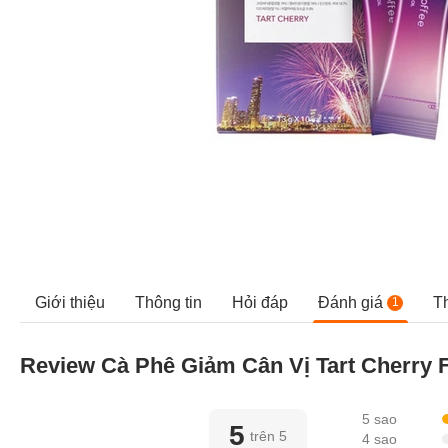
Giới thiệu
Thông tin
Hỏi đáp
Đánh giá
T
1
Review Cà Phê Giảm Cân Vị Tart Cherry
5 sao
5
trên 5
4 sao