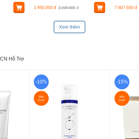
1.950.000
đ
7.607.500
đ
2.200.000
đ
Xem thêm
CN Hỗ Trợ
-10%
-15%
BÁN
BÁN
CHẠY
CHẠY