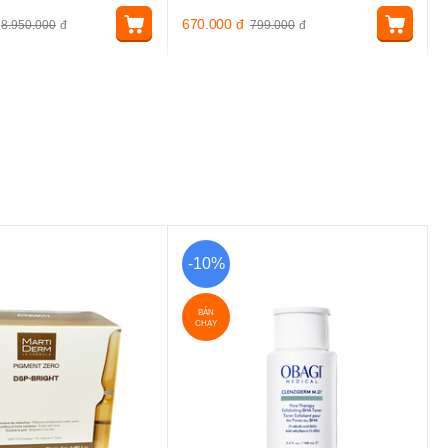
670.000
đ
8.950.000
đ
799.000
đ
-10%
BÁN
CHẠY