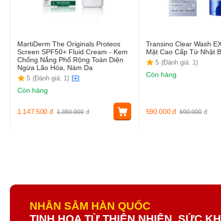
MartiDerm The Originals Proteos
Transino Clear Wash E
Screen SPF50+ Fluid Cream - Kem
Mặt Cao Cấp Từ Nhật 
Chống Nắng Phổ Rộng Toàn Diện
5
(Đánh giá: 1)
Ngừa Lão Hóa, Nám Da
Còn hàng
5
(Đánh giá: 1)
Còn hàng
1.147.500
đ
590.000
đ
1.350.000
đ
690.000
đ
NHÂN SÂM HÀN QUỐC
TINH HOA TỪ THIÊN NHIÊN, SỨC 