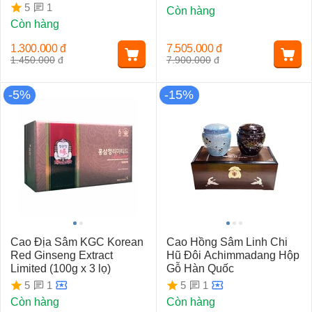
1
5
Còn hàng
Còn hàng
1.300.000
đ
7.505.000
đ
1.450.000
đ
7.900.000
đ
-5%
-15%
Cao Địa Sâm KGC Korean
Cao Hồng Sâm Linh Chi
Red Ginseng Extract
Hũ Đôi Achimmadang Hộp
Limited (100g x 3 lọ)
Gỗ Hàn Quốc
1
1
5
5
Còn hàng
Còn hàng