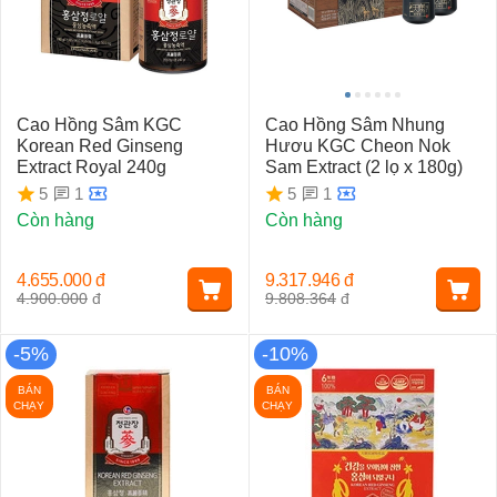
Cao Hồng Sâm KGC
Cao Hồng Sâm Nhung
Korean Red Ginseng
Hươu KGC Cheon Nok
Extract Royal 240g
Sam Extract (2 lọ x 180g)
1
1
5
5
Còn hàng
Còn hàng
4.655.000
đ
9.317.946
đ
4.900.000
đ
9.808.364
đ
-5%
-10%
BÁN
BÁN
CHẠY
CHẠY