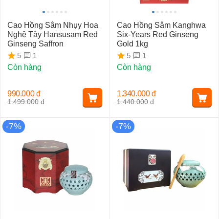
Cao Hồng Sâm Nhụy Hoa
Cao Hồng Sâm Kanghwa
Nghệ Tây Hansusam Red
Six-Years Red Ginseng
Ginseng Saffron
Gold 1kg
1
1
5
5
Còn hàng
Còn hàng
990.000
đ
1.340.000
đ
1.499.000
đ
1.440.000
đ
-7%
-7%