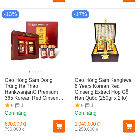
-13%
-17%
Cao Hồng Sâm Đông
Cao Hồng Sâm Kanghwa
Trùng Hạ Thảo
6 Years Korean Red
HankwanjanG Premium
Ginseng Extract Hộp Gỗ
365 Korean Red Ginseng
Hàn Quốc (250gr x 2 lọ)
& Cordyceps (2 Lọ x 250gr)
1
1
5
5
Còn hàng
Còn hàng
690.000
đ
1.040.000
đ
790.000
đ
1.250.000
đ