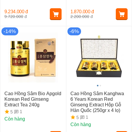
9.234.000
đ
1.870.000
đ
9.720.000
đ
2.200.000
đ
-14%
-6%
Cao Hồng Sâm Bio Apgold
Cao Hồng Sâm Kanghwa
Korean Red Ginseng
6 Years Korean Red
Extract Tea 240g
Ginseng Extract Hộp Gỗ
Hàn Quốc (250gr x 4 lọ)
1
5
1
5
Còn hàng
Còn hàng