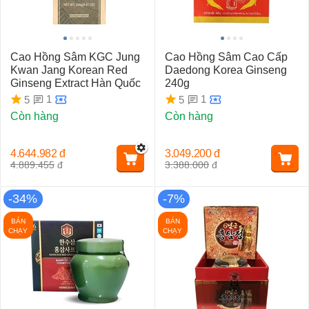
Cao Hồng Sâm KGC Jung
Cao Hồng Sâm Cao Cấp
Kwan Jang Korean Red
Daedong Korea Ginseng
Ginseng Extract Hàn Quốc
240g
1
1
5
5
Còn hàng
Còn hàng
4.644.982
đ
3.049.200
đ
4.889.455
đ
3.388.000
đ
-34%
-7%
BÁN
BÁN
CHẠY
CHẠY