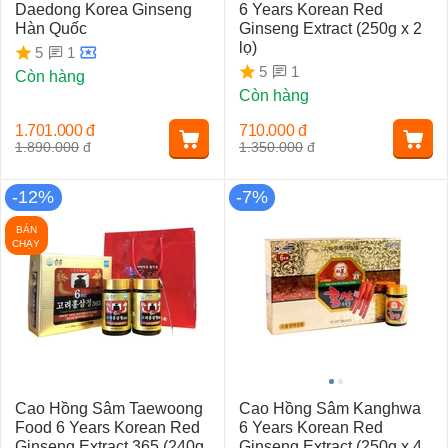
Daedong Korea Ginseng
6 Years Korean Red
Hàn Quốc
Ginseng Extract (250g x 2
lọ)
1
5
1
5
Còn hàng
Còn hàng
1.701.000
đ
710.000
đ
1.890.000
đ
1.350.000
đ
-12%
-7%
BÁN
CHẠY
Cao Hồng Sâm Taewoong
Cao Hồng Sâm Kanghwa
Food 6 Years Korean Red
6 Years Korean Red
Ginseng Extract 365 (240g
Ginseng Extract (250g x 4