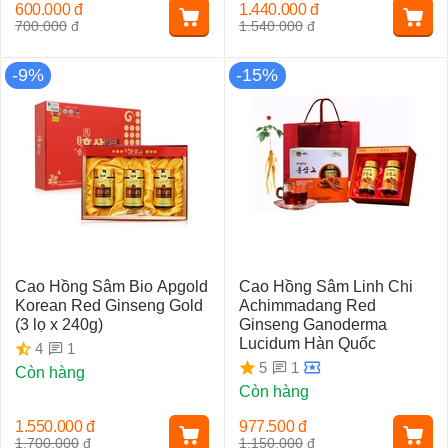
600.000
đ
1.440.000
đ
700.000
đ
1.540.000
đ
-9%
-15%
Cao Hồng Sâm Bio Apgold
Cao Hồng Sâm Linh Chi
Korean Red Ginseng Gold
Achimmadang Red
(3 lọ x 240g)
Ginseng Ganoderma
Lucidum Hàn Quốc
1
4
1
5
Còn hàng
Còn hàng
1.550.000
đ
977.500
đ
1.700.000
đ
1.150.000
đ