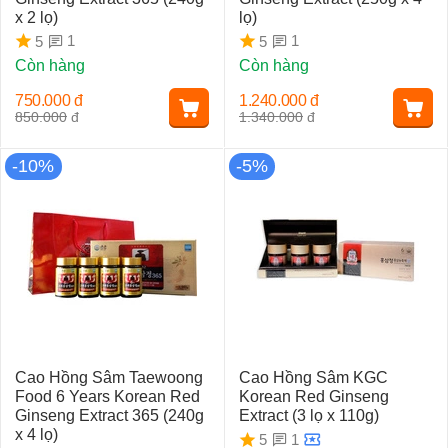
x 2 lọ)
lọ)
1
1
5
5
Còn hàng
Còn hàng
750.000
đ
1.240.000
đ
850.000
đ
1.340.000
đ
-10%
-5%
Cao Hồng Sâm Taewoong
Cao Hồng Sâm KGC
Food 6 Years Korean Red
Korean Red Ginseng
Ginseng Extract 365 (240g
Extract (3 lọ x 110g)
x 4 lọ)
1
5