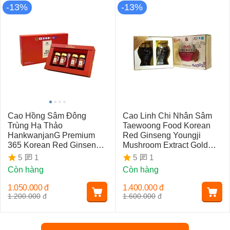
-13%
-13%
Cao Hồng Sâm Đông
Cao Linh Chi Nhân Sâm
Trùng Hạ Thảo
Taewoong Food Korean
HankwanjanG Premium
Red Ginseng Youngji
365 Korean Red Ginseng
Mushroom Extract Gold
& Cordyceps (4 Lọ x 250gr)
Hàn Quốc Hộp 600g (300g
1
1
5
5
x 2 lọ)
Còn hàng
Còn hàng
1.050.000
đ
1.400.000
đ
1.200.000
đ
1.600.000
đ