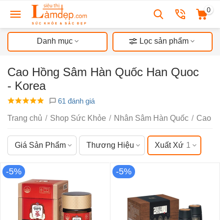
0
Danh mục
Lọc sản phẩm
Cao Hồng Sâm Hàn Quốc Han Quoc
- Korea
61 đánh giá
Trang chủ
/
Shop Sức Khỏe
/
Nhân Sâm Hàn Quốc
/
Cao H
Giá Sản Phẩm
Thương Hiệu
Xuất Xứ
1
-5%
-5%