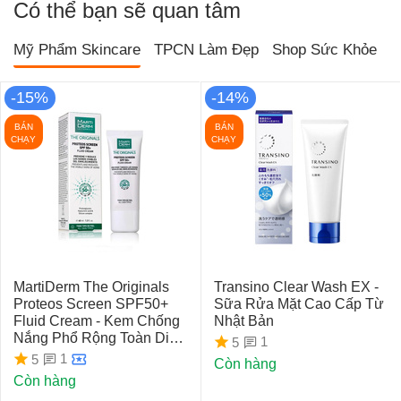
Có thể bạn sẽ quan tâm
Mỹ Phẩm Skincare
TPCN Làm Đẹp
Shop Sức Khỏe
T
-15%
-14%
BÁN
BÁN
CHẠY
CHẠY
MartiDerm The Originals
Transino Clear Wash EX -
Proteos Screen SPF50+
Sữa Rửa Mặt Cao Cấp Từ
Fluid Cream - Kem Chống
Nhật Bản
Nắng Phổ Rộng Toàn Diện
1
5
Ngừa Lão Hóa, Nám Da
1
5
Còn hàng
Còn hàng