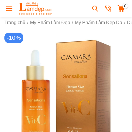
0
Trang chủ
/
Mỹ Phẩm Làm Đẹp
/
Mỹ Phẩm Làm Đẹp Da
/
D
-10%