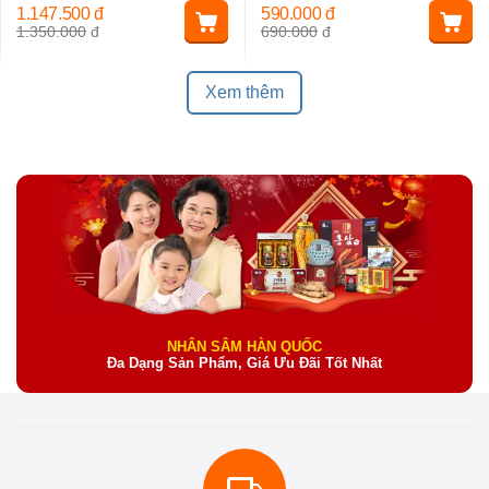
1.147.500
đ
590.000
đ
1.350.000
đ
690.000
đ
Xem thêm
NHÂN SÂM HÀN QUỐC
Đa Dạng Sản Phẩm, Giá Ưu Đãi Tốt Nhất