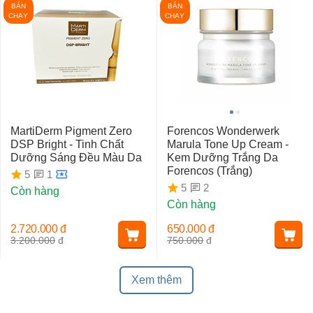
BÁN
BÁN
CHẠY
CHẠY
MartiDerm Pigment Zero
Forencos Wonderwerk
DSP Bright - Tinh Chất
Marula Tone Up Cream -
Dưỡng Sáng Đều Màu Da
Kem Dưỡng Trắng Da
Forencos (Trắng)
1
5
2
5
Còn hàng
Còn hàng
2.720.000
đ
650.000
đ
3.200.000
đ
750.000
đ
Xem thêm