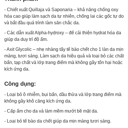
- Chiết xuất Quillaja và Saponaria – khả năng chống oxy
hóa cao giúp làm sạch da tự nhiên, chống lai các gốc tự do
và bắt đầu quá trình làm săn chắc da.
- Các dẫn xuất Alpha-hydroxy – để cải thiện hydrat hóa da
giúp da duy trì độ ẩm.
- Axit Glycolic – nhẹ nhàng tẩy tế bào chết cho 1 làn da mịn
màng, tươi sáng. Làm sạch da hiệu quả và loại bỏ các chất
bẩn, tạp chất và lớp trang điểm mà không gây tổn hại hoặc
kích ứng da.
Công dụng:
- Loại bỏ ô nhiễm, bụi bẩn, dầu thừa và lớp trang điểm mà
không gây khô căng kích ứng da.
- Cấp ẩm cho da và làm mềm mướt bề mặt da.
-
Loại bỏ tế bào da chết
giúp da mịn màng tươi sáng.