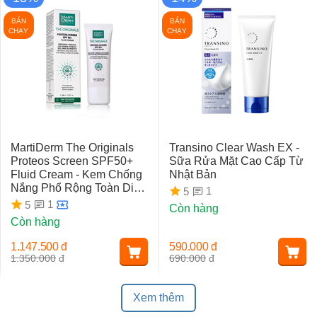
BÁN
BÁN
CHẠY
CHẠY
MartiDerm The Originals
Transino Clear Wash EX -
Proteos Screen SPF50+
Sữa Rửa Mặt Cao Cấp Từ
Fluid Cream - Kem Chống
Nhật Bản
Nắng Phổ Rộng Toàn Diện
1
5
Ngừa Lão Hóa, Nám Da
1
5
Còn hàng
Còn hàng
1.147.500
đ
590.000
đ
1.350.000
đ
690.000
đ
Xem thêm