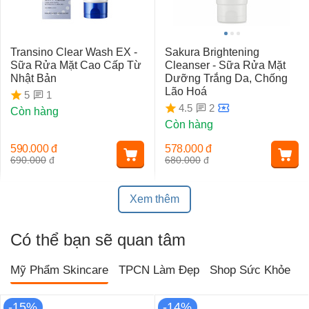
Transino Clear Wash EX -
Sakura Brightening
Sữa Rửa Mặt Cao Cấp Từ
Cleanser - Sữa Rửa Mặt
Nhật Bản
Dưỡng Trắng Da, Chống
Lão Hoá
1
5
2
4.5
Còn hàng
Còn hàng
590.000
đ
578.000
đ
690.000
đ
680.000
đ
Xem thêm
Có thể bạn sẽ quan tâm
Mỹ Phẩm Skincare
TPCN Làm Đẹp
Shop Sức Khỏe
T
-15%
-14%