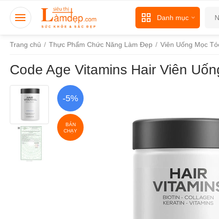
Danh mục
Trang chủ
/
Thực Phẩm Chức Năng Làm Đẹp
/
Viên Uống Mọc Tó
Code Age Vitamins Hair Viên Uố
-5%
BÁN
CHẠY