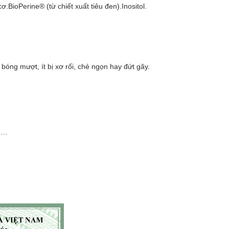
BioPerine® (từ chiết xuất tiêu đen).Inositol.
 bóng mượt, ít bị xơ rối, chẻ ngọn hay đứt gãy.
c,…