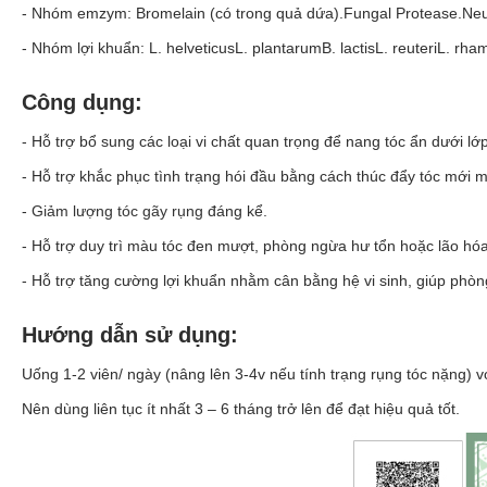
- Nhóm emzym: Bromelain (có trong quả dứa).Fungal Protease.Neutral
- Nhóm lợi khuẩn: L. helveticusL. plantarumB. lactisL. reuteriL. rham
Công dụng:
- Hỗ trợ bổ sung các loại vi chất quan trọng để nang tóc ẩn dưới lớ
- Hỗ trợ khắc phục tình trạng hói đầu bằng cách thúc đẩy tóc mới m
-
Giảm lượng tóc gãy rụng
đáng kể.
- Hỗ trợ duy trì màu tóc đen mượt, phòng ngừa hư tổn hoặc lão hó
- Hỗ trợ tăng cường lợi khuẩn nhằm cân bằng hệ vi sinh, giúp phò
Hướng dẫn sử dụng:
Uống 1-2 viên/ ngày (nâng lên 3-4v nếu tính trạng rụng tóc nặng) v
Nên dùng liên tục ít nhất 3 – 6 tháng trở lên để đạt hiệu quả tốt.