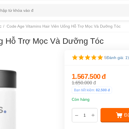
c
/
Code Age Vitamins Hair Viên Uống Hỗ Trợ Mọc Và Dưỡng Tóc
ng Hỗ Trợ Mọc Và Dưỡng Tóc
5
Đánh giá: 1
1.567.500
đ
1.650.000
đ
Bạn tiết kiệm:
82.500
đ
Còn hàng
+
−
Đặ