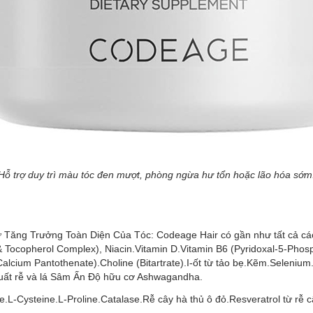
Hỗ trợ duy trì màu tóc đen mượt, phòng ngừa hư tổn hoặc lão hóa sớm
ăng Trưởng Toàn Diện Của Tóc: Codeage Hair có gần như tất cả các c
 Tocopherol Complex), Niacin.Vitamin D.Vitamin B6 (Pyridoxal-5-Phosph
Calcium Pantothenate).Choline (Bitartrate).I-ốt từ tảo bẹ.Kẽm.Seleniu
 xuất rễ và lá Sâm Ấn Độ hữu cơ Ashwagandha.
L-Cysteine.L-Proline.Catalase.Rễ cây hà thủ ô đỏ.Resveratrol từ rễ câ