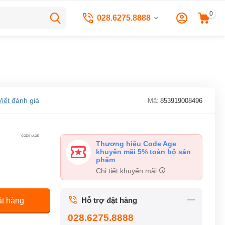
0
028.6275.8888
Viết đánh giá
Mã:
853919008496
Thương hiệu Code Age
khuyến mãi 5% toàn bộ sản
phẩm
Chi tiết khuyến mãi
Hỗ trợ đặt hàng
t hàng
028.6275.8888