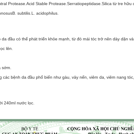
 Protease.Acid Stable Protease.Serratiopeptidase.Silica từ tre hữu cơ.
nosusB. subtilis.L. acidophilus.
p da đầu có thể phát triển khỏe mạnh, từ đó mái tóc trở nên dày dặn và
ọc lên.
a sớm.
ng các bệnh da đầu phổ biến như gàu, vảy nến, viêm da, viêm nang tó
ới 240ml nước lọc.