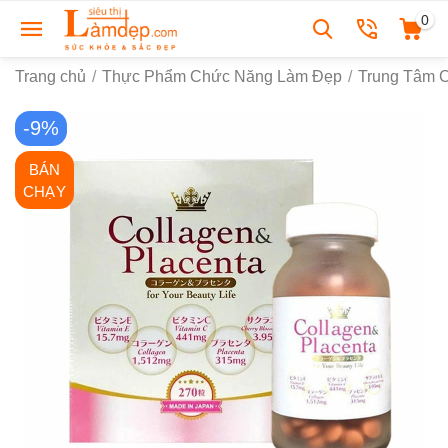
0
Trang chủ
/
Thực Phẩm Chức Năng Làm Đẹp
/
Trung Tâm
-9%
BÁN
CHẠY