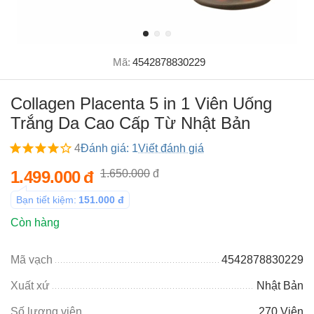
Mã:
4542878830229
Collagen Placenta 5 in 1 Viên Uống
Trắng Da Cao Cấp Từ Nhật Bản
4
Đánh giá: 1
Viết đánh giá
1.499.000
đ
1.650.000
đ
Bạn tiết kiệm:
151.000
đ
Còn hàng
Mã vạch
4542878830229
Xuất xứ
Nhật Bản
Số lượng viên
270 Viên