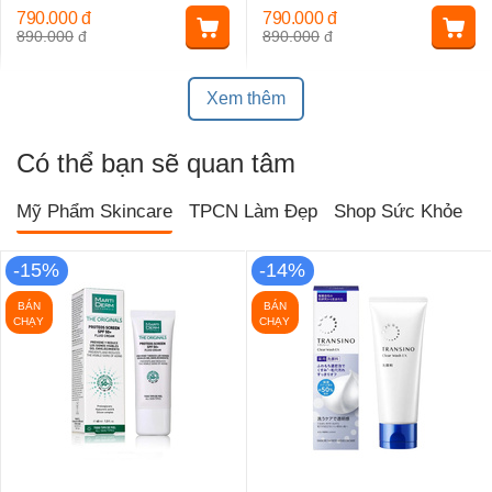
790.000
đ
790.000
đ
890.000
đ
890.000
đ
Xem thêm
Có thể bạn sẽ quan tâm
Mỹ Phẩm Skincare
TPCN Làm Đẹp
Shop Sức Khỏe
T
-15%
-14%
BÁN
BÁN
CHẠY
CHẠY