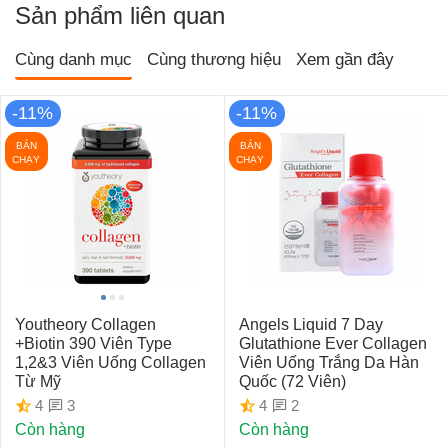
Sản phẩm liên quan
Cùng danh mục
Cùng thương hiệu
Xem gần đây
-11%
-11%
BÁN
BÁN
CHẠY
CHẠY
Youtheory Collagen
Angels Liquid 7 Day
+Biotin 390 Viên Type
Glutathione Ever Collagen
1,2&3 Viên Uống Collagen
Viên Uống Trắng Da Hàn
Từ Mỹ
Quốc (72 Viên)
3
2
4
4
Còn hàng
Còn hàng