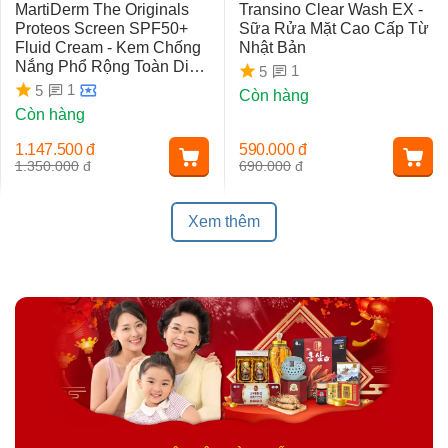
MartiDerm The Originals
Transino Clear Wash EX -
Proteos Screen SPF50+
Sữa Rửa Mặt Cao Cấp Từ
Fluid Cream - Kem Chống
Nhật Bản
Nắng Phổ Rộng Toàn Diện
1
5
Ngừa Lão Hóa, Nám Da
1
5
Còn hàng
Còn hàng
1.147.500
đ
590.000
đ
1.350.000
đ
690.000
đ
Xem thêm