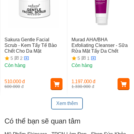
Sakura Gentle Facial
Murad AHA/BHA
Scrub - Kem Tẩy Tế Bào
Exfoliating Cleanser - Sữa
Chết Cho Da Mặt
Rửa Mặt Tẩy Da Chết
2
1
5
5
Còn hàng
Còn hàng
510.000
đ
1.197.000
đ
600.000
đ
1.330.000
đ
Xem thêm
Có thể bạn sẽ quan tâm