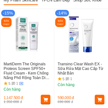
Mỹ Phẩm Skincare
TPCN Làm Đẹp
Shop Sức Khỏe
T
-15%
-14%
BÁN
BÁN
CHẠY
CHẠY
MartiDerm The Originals
Transino Clear Wash EX -
Proteos Screen SPF50+
Sữa Rửa Mặt Cao Cấp Từ
Fluid Cream - Kem Chống
Nhật Bản
Nắng Phổ Rộng Toàn Diện
1
5
Ngừa Lão Hóa, Nám Da
1
5
Còn hàng
Còn hàng
1.147.500
đ
590.000
đ
1.350.000
đ
690.000
đ