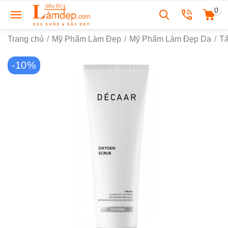
0
Trang chủ
/
Mỹ Phẩm Làm Đẹp
/
Mỹ Phẩm Làm Đẹp Da
/
Tẩ
-10%