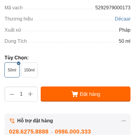
Mã vạch
5292979000173
Thương hiệu
Décaar
Xuất xứ
Pháp
Dung Tích
50 ml
Tùy Chọn:
50ml
150ml
+
−
Đặt hàng
Hỗ trợ đặt hàng
028.6275.8888
0986.000.333
-