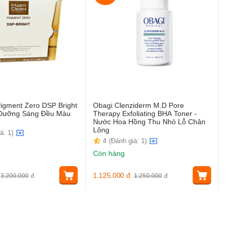
igment Zero DSP Bright
Obagi Clenziderm M.D Pore
t Dưỡng Sáng Đều Màu
Therapy Exfoliating BHA Toner -
Nước Hoa Hồng Thu Nhỏ Lỗ Chân
Lông
á: 1)
4
(Đánh giá: 1)
Còn hàng
1.125.000
đ
3.200.000
đ
1.250.000
đ