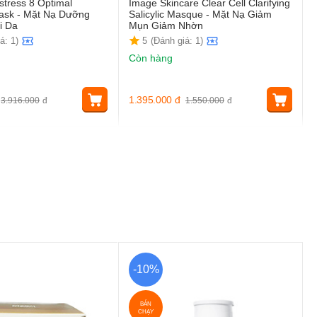
stress 8 Optimal
Image Skincare Clear Cell Clarifying
ask - Mặt Nạ Dưỡng
Salicylic Masque - Mặt Nạ Giảm
i Da
Mụn Giảm Nhờn
á: 1)
5
(Đánh giá: 1)
Còn hàng
1.395.000
đ
3.916.000
đ
1.550.000
đ
-10%
BÁN
CHẠY