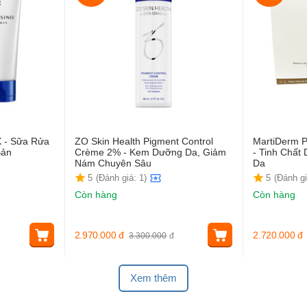
X - Sữa Rửa
ZO Skin Health Pigment Control
MartiDerm P
Bản
Crème 2% - Kem Dưỡng Da, Giảm
- Tinh Chấ
Nám Chuyên Sâu
Da
5
(Đánh giá: 1)
5
(Đánh gi
Còn hàng
Còn hàng
2.970.000
đ
2.720.000
đ
3.300.000
đ
Xem thêm