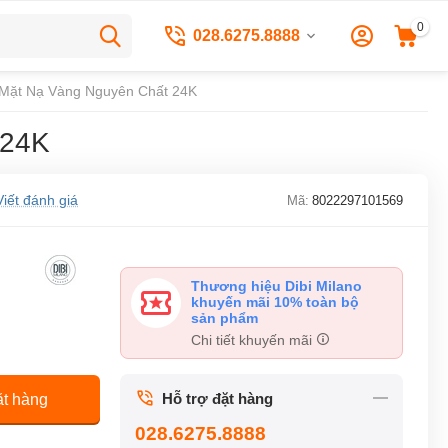
0
028.6275.8888
- Mặt Nạ Vàng Nguyên Chất 24K
 24K
Viết đánh giá
Mã:
8022297101569
Thương hiệu Dibi Milano
khuyến mãi 10% toàn bộ
sản phẩm
Chi tiết khuyến mãi
Hỗ trợ đặt hàng
t hàng
028.6275.8888