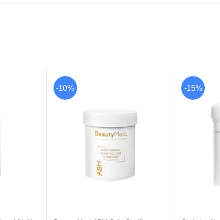
-10%
-15%