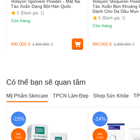
Volayon Spinnem Powder - Mặt Nạ
Volayon Stoquiren Powd
Tảo Xoắn Dạng Bột Hàn Quốc
Tảo Xoắn Bùn Khoáng 
Dành Cho Da Dầu Mụn
5
(Đánh giá: 1)
5
(Đánh giá: 1)
Còn hàng
Còn hàng
890.000
đ
890.000
đ
1.390.000
đ
1.390.000
đ
Có thể bạn sẽ quan tâm
Mỹ Phẩm Skincare
TPCN Làm Đẹp
Shop Sức Khỏe
TP
-15%
-14%
BÁN
BÁN
CHẠY
CHẠY