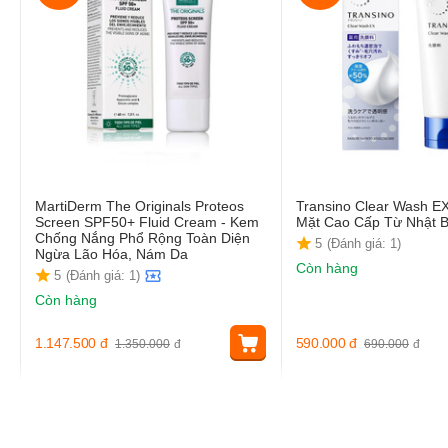
MartiDerm The Originals Proteos
Transino Clear Wash E
Screen SPF50+ Fluid Cream - Kem
Mặt Cao Cấp Từ Nhật 
Chống Nắng Phổ Rộng Toàn Diện
5
(Đánh giá: 1)
Ngừa Lão Hóa, Nám Da
Còn hàng
5
(Đánh giá: 1)
Còn hàng
1.147.500
đ
590.000
đ
1.350.000
đ
690.000
đ