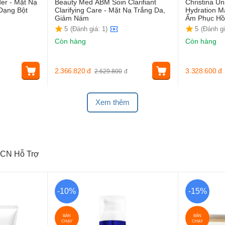
er - Mặt Nạ
Beauty Med ABM Soin Clarifiant
Christina Un
Dạng Bột
Clarifying Care - Mặt Nạ Trắng Da,
Hydration M
Giảm Nám
Ẩm Phục Hồ
5
(Đánh giá: 1)
5
(Đánh gi
Còn hàng
Còn hàng
2.366.820
đ
3.328.600
đ
2.629.800
đ
Xem thêm
CN Hỗ Trợ
-10%
-15%
BÁN
BÁN
CHẠY
CHẠY