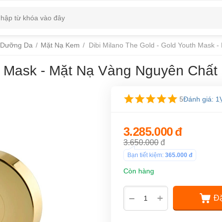
 Dưỡng Da
/
Mặt Nạ Kem
/
Dibi Milano The Gold - Gold Youth Mask 
th Mask - Mặt Nạ Vàng Nguyên Chất
5
Đánh giá: 1
3.285.000
đ
3.650.000
đ
Bạn tiết kiệm:
365.000
đ
Còn hàng
+
−
Đặ