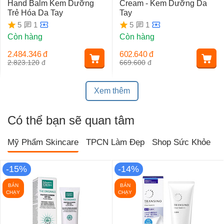
Hand Balm Kem Dưỡng
Cream - Kem Dưỡng Da
Trẻ Hóa Da Tay
Tay
1
1
5
5
Còn hàng
Còn hàng
2.484.346
đ
602.640
đ
2.823.120
đ
669.600
đ
Xem thêm
Có thể bạn sẽ quan tâm
Mỹ Phẩm Skincare
TPCN Làm Đẹp
Shop Sức Khỏe
T
-15%
-14%
BÁN
BÁN
CHẠY
CHẠY