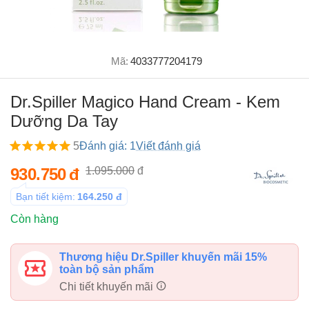
Mã:
4033777204179
Dr.Spiller Magico Hand Cream - Kem
Dưỡng Da Tay
5
Đánh giá: 1
Viết đánh giá
930.750
đ
1.095.000
đ
Bạn tiết kiệm:
164.250
đ
Còn hàng
Thương hiệu Dr.Spiller khuyến mãi 15%
toàn bộ sản phẩm
Chi tiết khuyến mãi