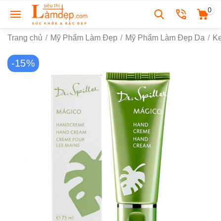
0
Trang chủ
/
Mỹ Phẩm Làm Đẹp
/
Mỹ Phẩm Làm Đẹp Da
/
K
-15%