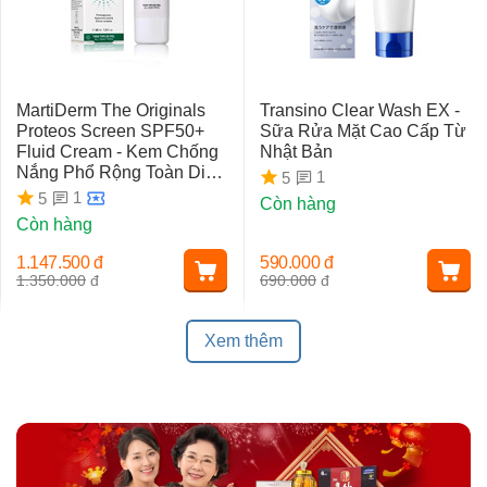
MartiDerm The Originals
Transino Clear Wash EX -
Proteos Screen SPF50+
Sữa Rửa Mặt Cao Cấp Từ
Fluid Cream - Kem Chống
Nhật Bản
Nắng Phổ Rộng Toàn Diện
1
5
Ngừa Lão Hóa, Nám Da
1
5
Còn hàng
Còn hàng
1.147.500
đ
590.000
đ
1.350.000
đ
690.000
đ
Xem thêm