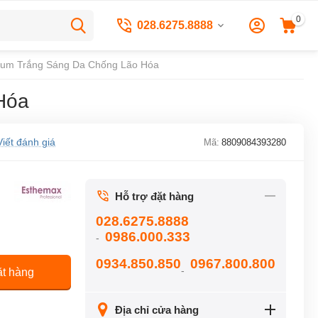
0
028.6275.8888
erum Trắng Sáng Da Chống Lão Hóa
Hóa
Viết đánh giá
Mã:
8809084393280
Hỗ trợ đặt hàng
028.6275.8888
0986.000.333
-
0934.850.850
0967.800.800
-
t hàng
Địa chỉ cửa hàng