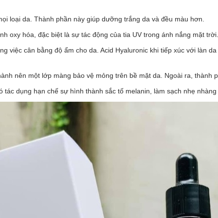
ả mọi loại da. Thành phần này giúp dưỡng trắng da và đều màu hơn.
rình oxy hóa, đặc biệt là sự tác động của tia UV trong ánh nắng mặt trời
ong việc cân bằng độ ẩm cho da. Acid Hyaluronic khi tiếp xúc với làn 
nh thành nên một lớp màng bảo vệ mỏng trên bề mặt da. Ngoài ra, thà
 tác dụng hạn chế sự hình thành sắc tố melanin, làm sạch nhẹ nhàng tế