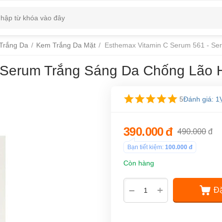
Trắng Da
/
Kem Trắng Da Mặt
/
Esthemax Vitamin C Serum 561 - S
- Serum Trắng Sáng Da Chống Lão 
5
Đánh giá: 1
390.000
đ
490.000
đ
Bạn tiết kiệm:
100.000
đ
Còn hàng
+
−
Đặ