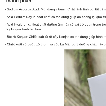
Thành phần:
- Sodium Ascorbic Acid: Một dạng vitamin C rất lành tính với tất c
- Acid Ferulic: Đây là hoạt chất có tác dụng giúp da chống lại quá t
- Acid Hyaluronic: Hoạt chất dưỡng ẩm này có vai trò quan trọng tr
đẩy lùi quá trình lão hóa
.
- Bột rễ Konjac: Chiết xuất từ rễ cây Konjac có tác dụng giúp hì
- Chiết xuất vỏ bưởi, xô thơm và cúc La Mã: Bộ 3 dưỡng chất này có