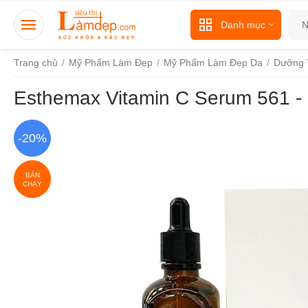
Danh mục
Trang chủ
/
Mỹ Phẩm Làm Đẹp
/
Mỹ Phẩm Làm Đẹp Da
/
Dưỡng 
Esthemax Vitamin C Serum 561 
-20%
BÁN
CHẠY