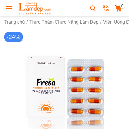
0
Trang chủ
/
Thực Phẩm Chức Năng Làm Đẹp
/
Viên Uống 
-24%