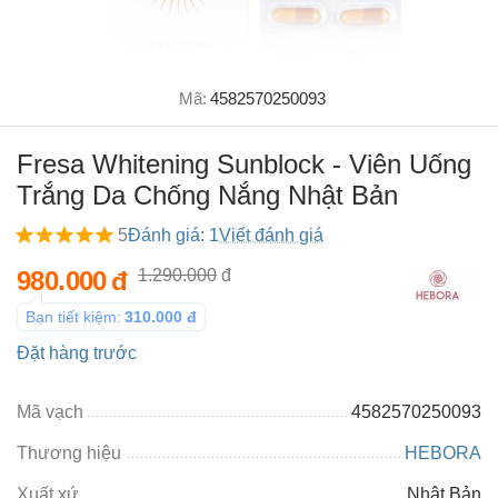
Mã:
4582570250093
Fresa Whitening Sunblock - Viên Uống
Trắng Da Chống Nắng Nhật Bản
5
Đánh giá: 1
Viết đánh giá
980.000
đ
1.290.000
đ
Bạn tiết kiệm:
310.000
đ
Đặt hàng trước
Mã vạch
4582570250093
Thương hiệu
HEBORA
Xuất xứ
Nhật Bản