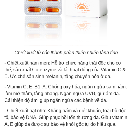
Chiết xuất từ các thành phần thiên nhiên lành tính
- Chiết xuất nấm men: Hỗ trợ chức năng thải độc cho cơ
thể, sản xuất Co-enzyme và tái hoạt động của Vitamin C &
E. Ức chế sản sinh melanin, tăng chuyển hóa ở da.
- Vtamin C, E, B1, A: Chống oxy hóa, ngăn ngừa sạm nám,
làm mờ thâm, tàng nhang. Ngăn ngừa UVB, giữ ẩm da.
Cải thiện độ ẩm, giúp ngăn ngừa các bệnh về da.
- Chiết xuất hạt nho: Kháng nấm và diệt khuẩn, loại bỏ độc
tố, bảo vệ DNA. Giúp phục hồi tổn thương da. Giàu vitamin
A, E giúp da được sự bảo vệ khỏi gốc tự do hiệu quả.