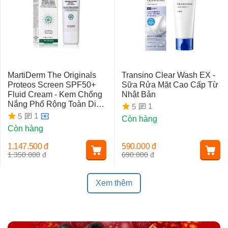
MartiDerm The Originals
Transino Clear Wash EX -
Proteos Screen SPF50+
Sữa Rửa Mặt Cao Cấp Từ
Fluid Cream - Kem Chống
Nhật Bản
Nắng Phổ Rộng Toàn Diện
1
5
Ngừa Lão Hóa, Nám Da
1
5
Còn hàng
Còn hàng
1.147.500
đ
590.000
đ
1.350.000
đ
690.000
đ
Xem thêm