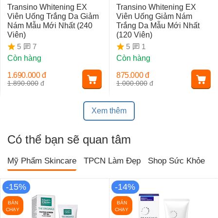
Transino Whitening EX
Transino Whitening EX
Viên Uống Trắng Da Giảm
Viên Uống Giảm Nám
Nám Mẫu Mới Nhất (240
Trắng Da Mẫu Mới Nhất
Viên)
(120 Viên)
7
1
5
5
Còn hàng
Còn hàng
1.690.000
đ
875.000
đ
1.890.000
đ
1.000.000
đ
Xem thêm
Có thể bạn sẽ quan tâm
Mỹ Phẩm Skincare
TPCN Làm Đẹp
Shop Sức Khỏe
T
-15%
-14%
BÁN
BÁN
CHẠY
CHẠY