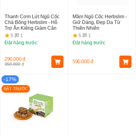
Thanh Cơm Lứt Ngũ Cốc
Mầm Ngũ Cốc Herbslim -
Chà Bông Herbslim - Hỗ
Giữ Dáng, Đẹp Da Từ
Trợ Ăn Kiêng Giảm Cân
Thiên Nhiên
1
1
5
5
Đặt hàng trước
Đặt hàng trước
290.000
đ
590.000
đ
350.000
đ
-17%
ĐẶT TRƯỚC