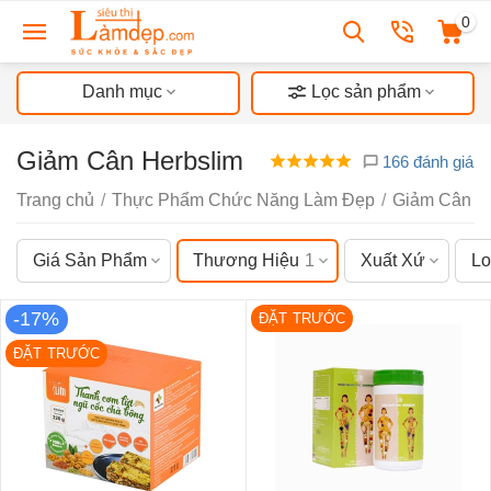
0
Danh mục
Lọc sản phẩm
Giảm Cân Herbslim
166 đánh giá
Trang chủ
/
Thực Phẩm Chức Năng Làm Đẹp
/
Giảm Cân
/
Giá Sản Phẩm
Thương Hiệu
1
Xuất Xứ
Lo
-17%
ĐẶT TRƯỚC
ĐẶT TRƯỚC