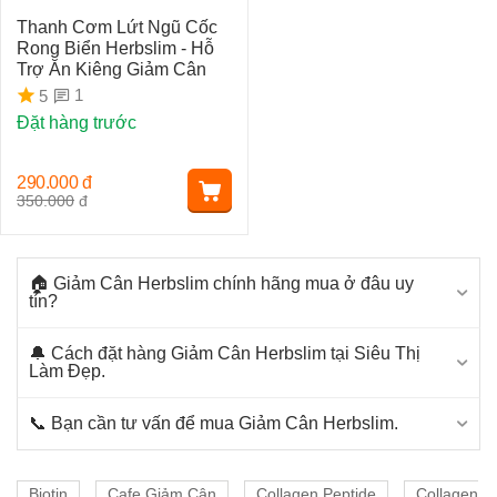
Thanh Cơm Lứt Ngũ Cốc
Rong Biển Herbslim - Hỗ
Trợ Ăn Kiêng Giảm Cân
1
5
Đặt hàng trước
290.000
đ
350.000
đ
🏠 Giảm Cân Herbslim chính hãng mua ở đâu uy
tín?
🔔 Cách đặt hàng Giảm Cân Herbslim tại Siêu Thị
Làm Đẹp.
📞 Bạn cần tư vấn để mua Giảm Cân Herbslim.
Biotin
Cafe Giảm Cân
Collagen Peptide
Collagen