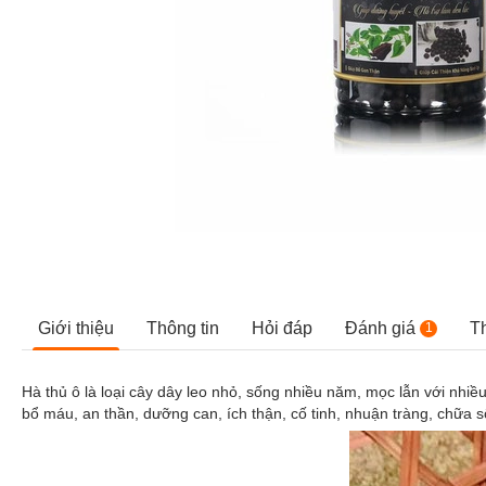
Giới thiệu
Thông tin
Hỏi đáp
Đánh giá
T
1
Hà thủ ô là loại cây dây leo nhỏ, sống nhiều năm, mọc lẫn với nhiề
bổ máu, an thần, dưỡng can, ích thận, cố tinh, nhuận tràng, chữa số