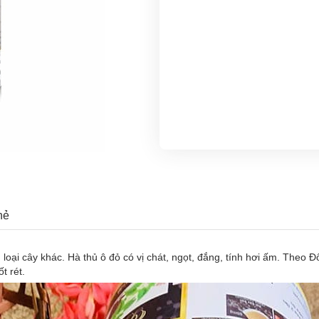
hẻ
u loại cây khác. Hà thủ ô đỏ có vị chát, ngọt, đắng, tính hơi ấm. Theo 
t rét.