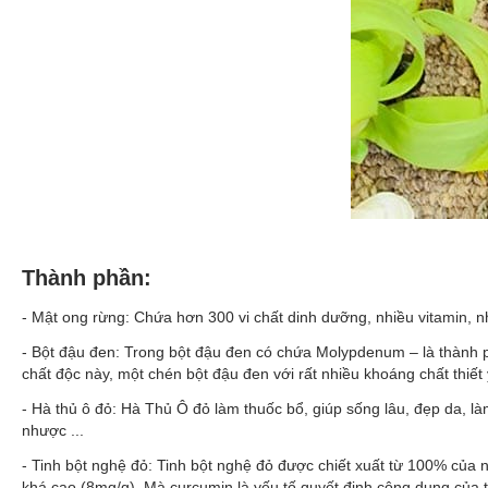
Thành phần:
- Mật ong rừng: Chứa hơn 300 vi chất dinh dưỡng, nhiều
vitamin
, n
- Bột đậu đen: Trong bột đậu đen có chứa Molypdenum – là thành 
chất độc này, một chén bột đậu đen với rất nhiều khoáng chất thiế
- Hà thủ ô đỏ: Hà Thủ Ô đỏ làm thuốc bổ, giúp sống lâu, đẹp da, làm đ
nhược ...
- Tinh bột nghệ đỏ: Tinh bột nghệ đỏ được chiết xuất từ 100% của
khá cao (8mg/g). Mà curcumin là yếu tố quyết định công dụng của t