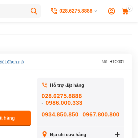
0
028.6275.8888
Viết đánh giá
Mã:
HTO001
Hỗ trợ đặt hàng
028.6275.8888
0986.000.333
-
0934.850.850
0967.800.800
-
t hàng
Địa chỉ cửa hàng