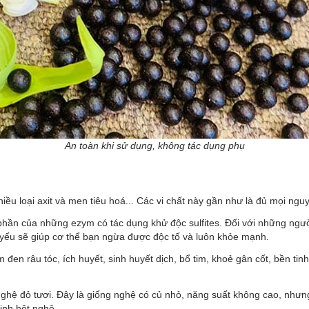
An toàn khi sử dụng, không tác dụng phụ
hiều loại axit và men tiêu hoá... Các vi chất này gần như là đủ mọi nguy
phần của những ezym có tác dụng khử độc sulfites. Đối với những ngư
t yếu sẽ giúp cơ thể bạn ngừa được độc tố và luôn khỏe mạnh.
en râu tóc, ích huyết, sinh huyết dịch, bổ tim, khoẻ gân cốt, bền tinh k
 nghệ đỏ tươi. Đây là giống nghệ có củ nhỏ, năng suất không cao, như
inh bột nghệ.