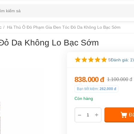
c
/
Hà Thủ Ô Đỏ Phạm Gia Đen Tóc Đỏ Da Không Lo Bạc Sớm
 Đỏ Da Không Lo Bạc Sớm
5
Đánh giá: 1
838.000
đ
1.100.000
đ
Bạn tiết kiệm:
262.000
đ
Còn hàng
+
−
Đặ