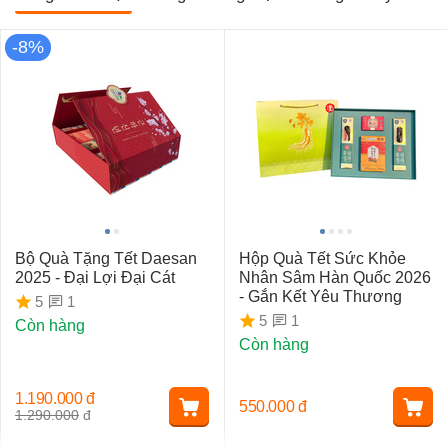
-8%
Bộ Quà Tặng Tết Daesan
Hộp Quà Tết Sức Khỏe
2025 - Đại Lợi Đại Cát
Nhân Sâm Hàn Quốc 2026
- Gắn Kết Yêu Thương
1
5
1
5
Còn hàng
Còn hàng
1.190.000
đ
550.000
đ
1.290.000
đ