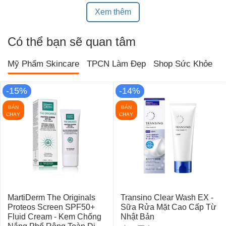
Xem thêm
Có thể bạn sẽ quan tâm
Mỹ Phẩm Skincare
TPCN Làm Đẹp
Shop Sức Khỏe
T
-15%
-14%
BÁN
BÁN
CHẠY
CHẠY
MartiDerm The Originals
Transino Clear Wash EX -
Proteos Screen SPF50+
Sữa Rửa Mặt Cao Cấp Từ
Fluid Cream - Kem Chống
Nhật Bản