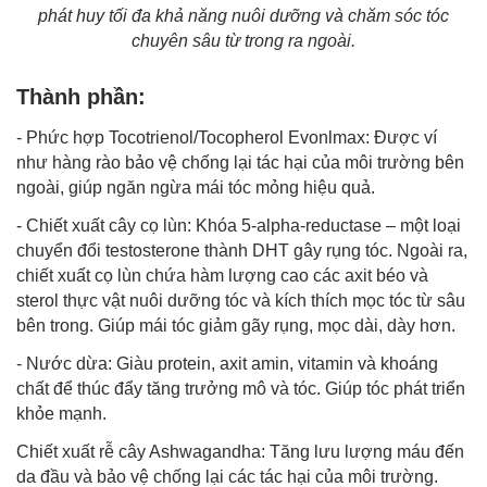
phát huy tối đa khả năng nuôi dưỡng và chăm sóc tóc
chuyên sâu từ trong ra ngoài.
Thành phần:
- Phức hợp Tocotrienol/Tocopherol Evonlmax: Được ví
như hàng rào bảo vệ chống lại tác hại của môi trường bên
ngoài, giúp ngăn ngừa mái tóc mỏng hiệu quả.
- Chiết xuất cây cọ lùn: Khóa 5-alpha-reductase – một loại
chuyển đổi testosterone thành DHT gây rụng tóc. Ngoài ra,
chiết xuất cọ lùn chứa hàm lượng cao các axit béo và
sterol thực vật nuôi dưỡng tóc và kích thích mọc tóc từ sâu
bên trong. Giúp mái tóc giảm gãy rụng, mọc dài, dày hơn.
- Nước dừa: Giàu protein, axit amin, vitamin và khoáng
chất để thúc đẩy tăng trưởng mô và tóc. Giúp tóc phát triển
khỏe mạnh.
Chiết xuất rễ cây Ashwagandha: Tăng lưu lượng máu đến
da đầu và bảo vệ chống lại các tác hại của môi trường.