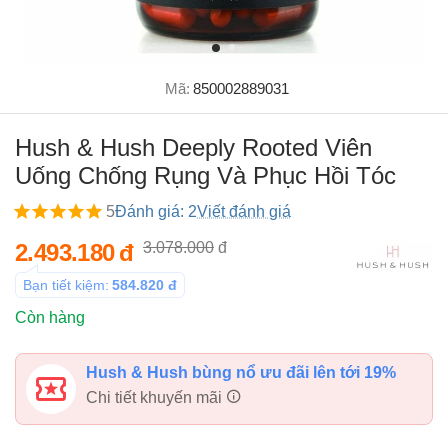
Mã:
850002889031
Hush & Hush Deeply Rooted Viên
Uống Chống Rụng Và Phục Hồi Tóc
5
Đánh giá: 2
Viết đánh giá
2.493.180
đ
3.078.000
đ
Bạn tiết kiệm:
584.820
đ
Còn hàng
Hush & Hush bùng nổ ưu đãi lên tới 19%
Chi tiết khuyến mãi