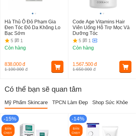
Hà Thủ Ô Đỏ Phạm Gia
Code Age Vitamins Hair
Đen Tóc Đỏ Da Không Lo
Viên Uống Hỗ Trợ Mọc Và
Bạc Sớm
Dưỡng Tóc
1
1
5
5
Còn hàng
Còn hàng
838.000
đ
1.567.500
đ
1.100.000
đ
1.650.000
đ
Có thể bạn sẽ quan tâm
Mỹ Phẩm Skincare
TPCN Làm Đẹp
Shop Sức Khỏe
T
-15%
-14%
BÁN
BÁN
CHẠY
CHẠY