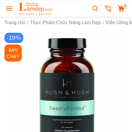
0
Trang chủ
/
Thực Phẩm Chức Năng Làm Đẹp
/
Viên Uống 
-19%
BÁN
CHẠY