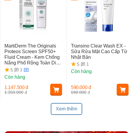
MartiDerm The Originals
Transino Clear Wash EX -
Proteos Screen SPF50+
Sữa Rửa Mặt Cao Cấp Từ
Fluid Cream - Kem Chống
Nhật Bản
Nắng Phổ Rộng Toàn Diện
1
5
Ngừa Lão Hóa, Nám Da
1
5
Còn hàng
Còn hàng
1.147.500
đ
590.000
đ
1.350.000
đ
690.000
đ
Xem thêm