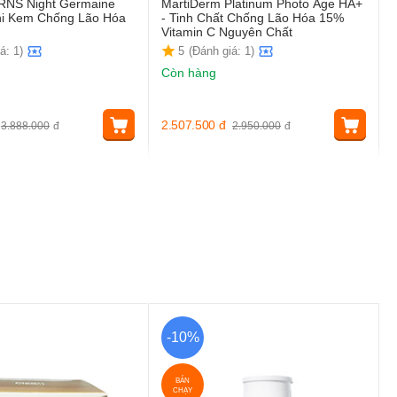
SRNS Night Germaine
MartiDerm Platinum Photo Age HA+
ni Kem Chống Lão Hóa
- Tinh Chất Chống Lão Hóa 15%
Vitamin C Nguyên Chất
á: 1)
5
(Đánh giá: 1)
Còn hàng
2.507.500
đ
3.888.000
đ
2.950.000
đ
-10%
BÁN
CHẠY