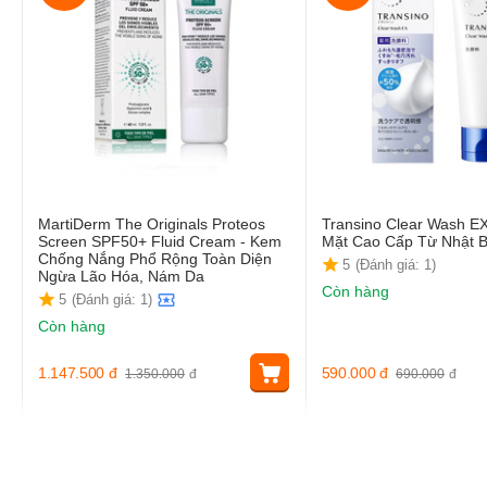
MartiDerm The Originals Proteos
Transino Clear Wash E
Screen SPF50+ Fluid Cream - Kem
Mặt Cao Cấp Từ Nhật 
Chống Nắng Phổ Rộng Toàn Diện
5
(Đánh giá: 1)
Ngừa Lão Hóa, Nám Da
Còn hàng
5
(Đánh giá: 1)
Còn hàng
1.147.500
đ
590.000
đ
1.350.000
đ
690.000
đ