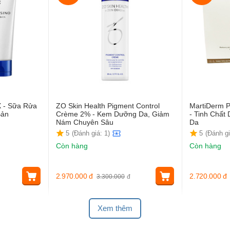
X - Sữa Rửa
ZO Skin Health Pigment Control
MartiDerm P
Bản
Crème 2% - Kem Dưỡng Da, Giảm
- Tinh Chấ
Nám Chuyên Sâu
Da
5
(Đánh giá: 1)
5
(Đánh gi
Còn hàng
Còn hàng
2.970.000
đ
2.720.000
đ
3.300.000
đ
Xem thêm