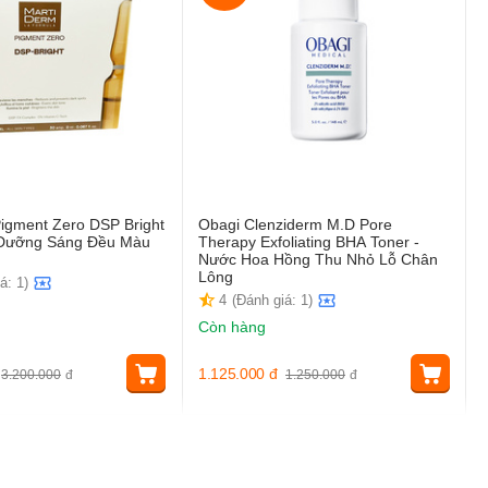
igment Zero DSP Bright
Obagi Clenziderm M.D Pore
t Dưỡng Sáng Đều Màu
Therapy Exfoliating BHA Toner -
Nước Hoa Hồng Thu Nhỏ Lỗ Chân
Lông
á: 1)
4
(Đánh giá: 1)
Còn hàng
1.125.000
đ
3.200.000
đ
1.250.000
đ