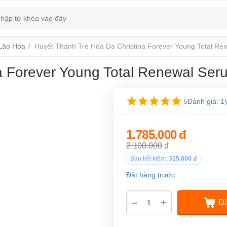
Lão Hóa
/
Huyết Thanh Trẻ Hóa Da Christina Forever Young Total R
a Forever Young Total Renewal Ser
5
Đánh giá: 1
1.785.000
đ
2.100.000
đ
Bạn tiết kiệm:
315.000
đ
Đặt hàng trước
+
−
Đặ