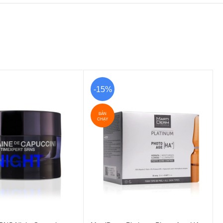
-15%
BÁN
CHẠY