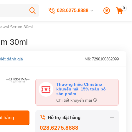
0
028.6275.8888
enewal Serum 30ml
um 30ml
Viết đánh giá
Mã:
7290100362099
Thương hiệu Christina
khuyến mãi 15% toàn bộ
sản phẩm
Chi tiết khuyến mãi
Hỗ trợ đặt hàng
t hàng
028.6275.8888