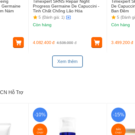
geing
Timexpert SRNS Repair Night
Timexpert 
5 Germaine
Progress Germaine De Capuccini -
De Capucci
iảm Nám
Tinh Chất Chống Lão Hóa
Ban Đêm
5
(Đánh giá: 1)
5
(Đánh gi
Còn hàng
Còn hàng
4.082.400
đ
3.499.200
đ
4.536.000
đ
Xem thêm
CN Hỗ Trợ
-10%
-15%
BÁN
BÁN
CHẠY
CHẠY