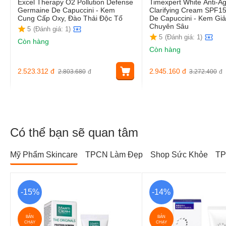
Excel Therapy O2 Pollution Defense
Timexpert White Anti-A
Germaine De Capuccini - Kem
Clarifying Cream SPF1
Cung Cấp Oxy, Đào Thải Độc Tố
De Capuccini - Kem G
Chuyên Sâu
5
(Đánh giá: 1)
5
(Đánh giá: 1)
Còn hàng
Còn hàng
2.523.312
đ
2.945.160
đ
2.803.680
đ
3.272.400
đ
Có thể bạn sẽ quan tâm
Mỹ Phẩm Skincare
TPCN Làm Đẹp
Shop Sức Khỏe
TP
-15%
-14%
BÁN
BÁN
CHẠY
CHẠY