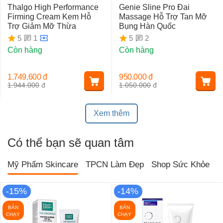
Thalgo High Performance
Genie Sline Pro Đai
Firming Cream Kem Hỗ
Massage Hỗ Trợ Tan Mỡ
Trợ Giảm Mỡ Thừa
Bụng Hàn Quốc
1
2
5
5
Còn hàng
Còn hàng
1.749.600
đ
950.000
đ
1.944.000
đ
1.050.000
đ
Xem thêm
Có thể bạn sẽ quan tâm
Mỹ Phẩm Skincare
TPCN Làm Đẹp
Shop Sức Khỏe
T
-15%
-14%
BÁN
BÁN
CHẠY
CHẠY