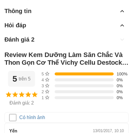
Thông tin
Hỏi đáp
Đánh giá 2
Review Kem Dưỡng Làm Săn Chắc Và
Thon Gọn Cơ Thể Vichy Cellu Destock
từ những khách đã mua hàng
5 sao
100%
5
trên 5
4 sao
0%
3 sao
0%
2 sao
0%
1 sao
0%
Đánh giá: 2
Có hình ảnh
Yến
13/01/2017, 10:10