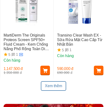
MartiDerm The Originals
Transino Clear Wash EX -
Proteos Screen SPF50+
Sữa Rửa Mặt Cao Cấp Từ
Fluid Cream - Kem Chống
Nhật Bản
Nắng Phổ Rộng Toàn Diện
1
5
Ngừa Lão Hóa, Nám Da
1
5
Còn hàng
Còn hàng
1.147.500
đ
590.000
đ
1.350.000
đ
690.000
đ
Xem thêm