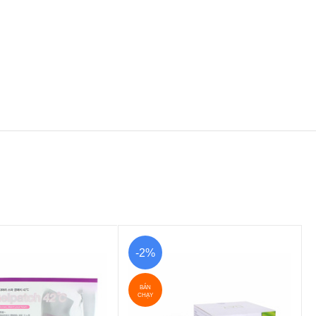
-2%
BÁN
CHẠY