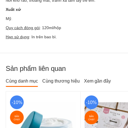
Nơi khô ráo, thoáng mát, tránh xa tầm tay trẻ em.
Xuất xứ
Mỹ.
Quy cách đóng gói
: 120ml/hộp
Hạn sử dụng
: In trên bao bì.
Sản phẩm liên quan
Cùng danh mục
Cùng thương hiệu
Xem gần đây
-10%
-10%
BÁN
BÁN
CHẠY
CHẠY