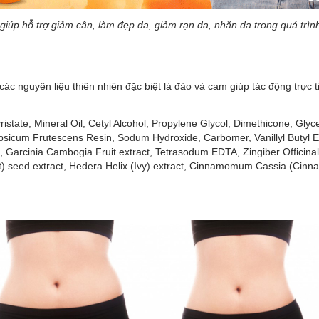
iúp hỗ trợ giảm cân, làm đẹp da, giảm rạn da, nhăn da trong quá trìn
 các nguyên liệu thiên nhiên đặc biệt là đào và cam giúp tác động trực
istate, Mineral Oil, Cetyl Alcohol, Propylene Glycol, Dimethicone, Gl
psicum Frutescens Resin, Sodum Hydroxide, Carbomer, Vanillyl Butyl Eth
t, Garcinia Cambogia Fruit extract, Tetrasodum EDTA, Zingiber Officinal
t) seed extract, Hedera Helix (Ivy) extract, Cinnamomum Cassia (Cinn