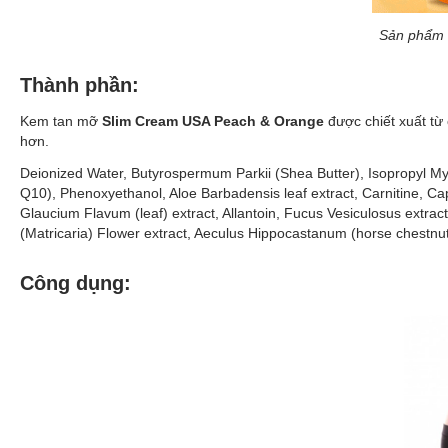
Sản phẩm g
Thành phần:
Kem tan mỡ
Slim Cream USA Peach & Orange
được chiết xuất từ
hơn.
Deionized Water, Butyrospermum Parkii (Shea Butter), Isopropyl Myr
Q10), Phenoxyethanol, Aloe Barbadensis leaf extract, Carnitine, Ca
Glaucium Flavum (leaf) extract, Allantoin, Fucus Vesiculosus extrac
(Matricaria) Flower extract, Aeculus Hippocastanum (horse chestnu
Công dụng: