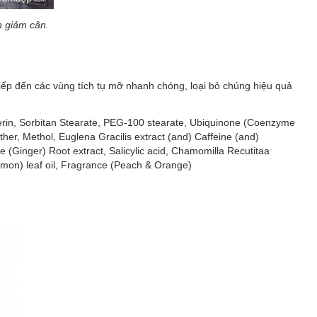
h giảm cân.
 tiếp đến các vùng tích tụ mỡ nhanh chóng, loại bỏ chúng hiệu quả
ycerin, Sorbitan Stearate, PEG-100 stearate, Ubiquinone (Coenzyme
er, Methol, Euglena Gracilis extract (and) Caffeine (and)
e (Ginger) Root extract, Salicylic acid, Chamomilla Recutitaa
amon) leaf oil, Fragrance (Peach & Orange)