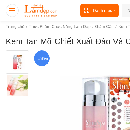
Danh mục
Trang chủ
/
Thực Phẩm Chức Năng Làm Đẹp
/
Giảm Cân
/
Kem T
Kem Tan Mỡ Chiết Xuất Đào Và C
-19%