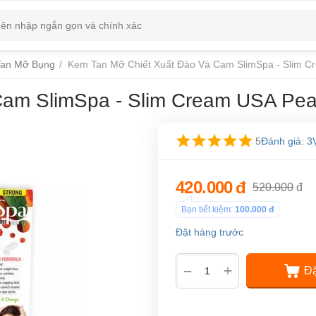
an Mỡ Bụng
/
Kem Tan Mỡ Chiết Xuất Đào Và Cam SlimSpa - Slim C
am SlimSpa - Slim Cream USA Pea
5
Đánh giá: 3
420.000
đ
520.000
đ
Bạn tiết kiệm:
100.000
đ
Đặt hàng trước
+
−
Đặ