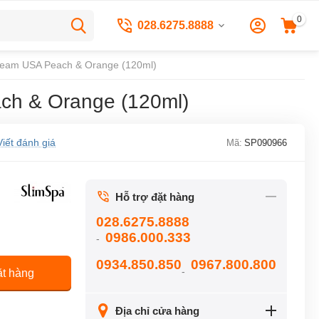
0
028.6275.8888
ream USA Peach & Orange (120ml)
ch & Orange (120ml)
Viết đánh giá
Mã:
SP090966
Hỗ trợ đặt hàng
028.6275.8888
0986.000.333
-
0934.850.850
0967.800.800
-
t hàng
Địa chỉ cửa hàng