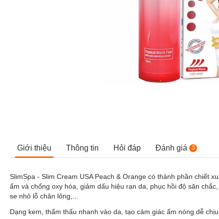
Giới thiệu
Thông tin
Hỏi đáp
Đánh giá
3
SlimSpa - Slim Cream USA Peach & Orange có thành phần chiết xuất 
ẩm và chống oxy hóa, giảm dấu hiệu rạn da, phục hồi độ săn chắc, 
se nhỏ lỗ chân lông,...
Dạng kem, thẩm thấu nhanh vào da, tạo cảm giác ấm nóng dễ chịu. 