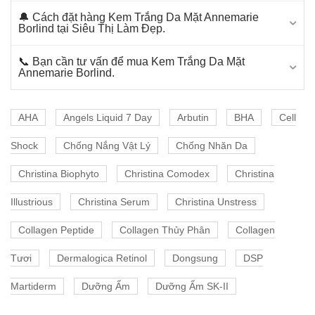
🔔 Cách đặt hàng Kem Trắng Da Mặt Annemarie
Borlind tại Siêu Thị Làm Đẹp.
📞 Bạn cần tư vấn để mua Kem Trắng Da Mặt
Annemarie Borlind.
AHA
Angels Liquid 7 Day
Arbutin
BHA
Cell
Shock
Chống Nắng Vật Lý
Chống Nhăn Da
Christina Biophyto
Christina Comodex
Christina
Illustrious
Christina Serum
Christina Unstress
Collagen Peptide
Collagen Thủy Phân
Collagen
Tươi
Dermalogica Retinol
Dongsung
DSP
Martiderm
Dưỡng Ẩm
Dưỡng Ẩm SK-II