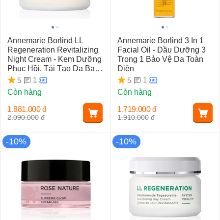
Annemarie Borlind LL
Annemarie Borlind 3 In 1
Regeneration Revitalizing
Facial Oil - Dầu Dưỡng 3
Night Cream - Kem Dưỡng
Trong 1 Bảo Vệ Da Toàn
Phục Hồi, Tái Tạo Da Ban
Diện
Đêm
1
1
5
5
Còn hàng
Còn hàng
1.881.000
đ
1.719.000
đ
2.090.000
đ
1.910.000
đ
-10%
-10%