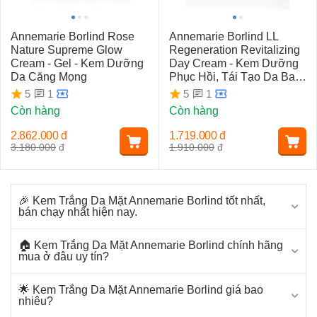
Annemarie Borlind Rose
Annemarie Borlind LL
Nature Supreme Glow
Regeneration Revitalizing
Cream - Gel - Kem Dưỡng
Day Cream - Kem Dưỡng
Da Căng Mọng
Phục Hồi, Tái Tạo Da Ban
Ngày
1
1
5
5
Còn hàng
Còn hàng
2.862.000
đ
1.719.000
đ
3.180.000
đ
1.910.000
đ
🎉 Kem Trắng Da Mặt Annemarie Borlind tốt nhất,
bán chạy nhất hiện nay.
🏠 Kem Trắng Da Mặt Annemarie Borlind chính hãng
mua ở đâu uy tín?
🌟 Kem Trắng Da Mặt Annemarie Borlind giá bao
nhiêu?