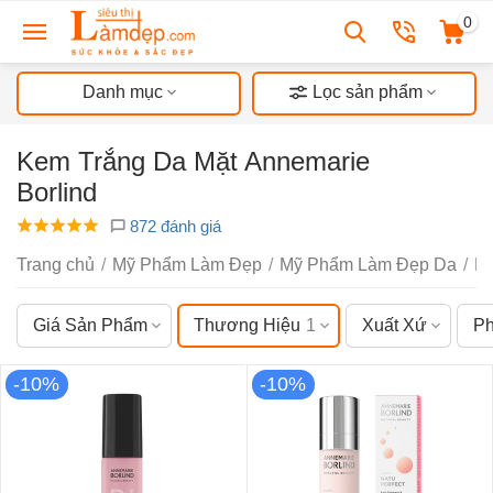
0
Danh mục
Lọc sản phẩm
Kem Trắng Da Mặt Annemarie
Borlind
872 đánh giá
Trang chủ
/
Mỹ Phẩm Làm Đẹp
/
Mỹ Phẩm Làm Đẹp Da
/
D
Giá Sản Phẩm
Thương Hiệu
1
Xuất Xứ
Ph
-10%
-10%