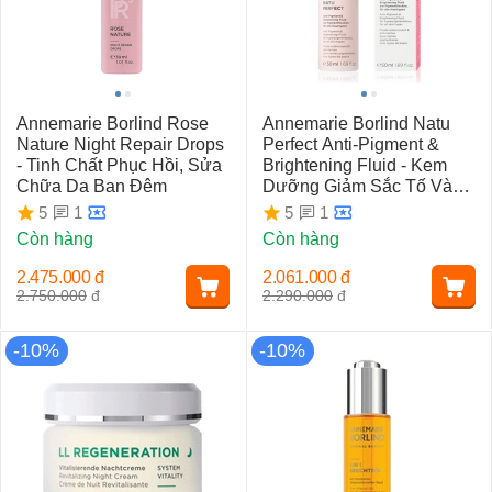
Annemarie Borlind Rose
Annemarie Borlind Natu
Nature Night Repair Drops
Perfect Anti-Pigment &
- Tinh Chất Phục Hồi, Sửa
Brightening Fluid - Kem
Chữa Da Ban Đêm
Dưỡng Giảm Sắc Tố Và
Trắng Da
1
1
5
5
Còn hàng
Còn hàng
2.475.000
đ
2.061.000
đ
2.750.000
đ
2.290.000
đ
-10%
-10%